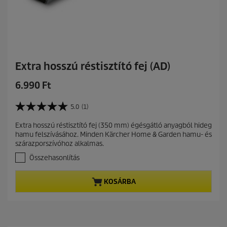
Extra hosszú réstisztító fej (AD)
C
6.990 Ft
u
r
5.0
(1)
5
r
.
Extra hosszú réstisztító fej (350 mm) égésgátló anyagból hideg
e
0
hamu felszívásához. Minden Kärcher Home & Garden hamu- és
a
n
szárazporszívóhoz alkalmas.
z
t
e
Összehasonlítás
p
l
r
é
KOSÁRBA
r
o
h
d
e
u
t
c
ő