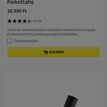
Parkettafej
C
10.990 Ft
u
r
4.4
(5)
4
r
.
A Kärcher parkettafej puha sörtékkel a parketta és az egyéb
e
4
érzékeny kemény padlók gyengéd tisztításához.
a
n
z
Összehasonlítás
t
e
p
l
r
KOSÁRBA
é
r
o
h
d
e
u
t
c
ő
t
5
c
p
s
r
i
i
l
c
l
a
e