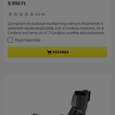
C
9.990 Ft
u
r
0.0
(0)
0
r
.
Gyengéden és óvatosan tisztítja meg a kényes felületeket: A
e
0
puha kefe ideális kiegészítője a VC 4 Cordless myHome, VC 6
a
n
Cordless ourFamily és VC 7 Cordless yourMax készülékeknek.
z
t
e
Összehasonlítás
p
l
r
é
KOSÁRBA
r
o
h
d
e
u
t
c
ő
t
5
c
p
s
r
i
i
l
c
l
a
e
g
b