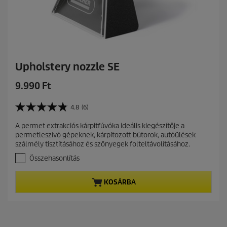
k
e
l
é
s
Upholstery nozzle SE
C
9.990 Ft
u
r
4.8
(6)
4
r
.
A permet extrakciós kárpitfúvóka ideális kiegészítője a
e
8
permetleszívó gépeknek, kárpitozott bútorok, autóülések
a
n
szálmély tisztításához és szőnyegek folteltávolításához.
z
t
e
Összehasonlítás
p
l
r
é
KOSÁRBA
r
o
h
d
e
u
t
c
ő