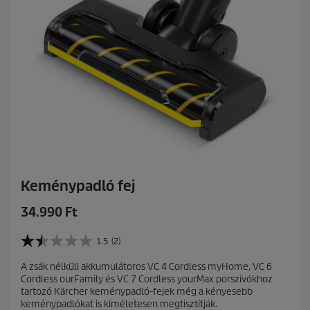
ó
l
.
Keménypadló fej
C
34.990 Ft
u
r
1.5
(2)
1
r
.
A zsák nélküli akkumulátoros VC 4 Cordless myHome, VC 6
e
5
Cordless ourFamily és VC 7 Cordless yourMax porszívókhoz
a
n
tartozó Kärcher keménypadló-fejek még a kényesebb
z
t
keménypadlókat is kíméletesen megtisztítják.
e