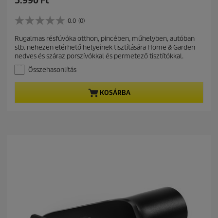
5.990 Ft
u
r
0.0
(0)
0
r
.
Rugalmas résfúvóka otthon, pincében, műhelyben, autóban
e
0
stb. nehezen elérhető helyeinek tisztítására Home & Garden
a
n
nedves és száraz porszívókkal és permetező tisztítókkal.
z
t
e
Összehasonlítás
p
l
r
é
KOSÁRBA
r
o
h
d
e
u
t
c
ő
t
5
c
p
s
r
i
i
l
c
l
a
e
g
b
ó