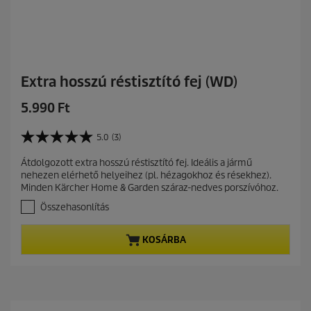
e
l
é
s
Extra hosszú réstisztító fej (WD)
C
5.990 Ft
u
r
5.0
(3)
5
r
.
Átdolgozott extra hosszú réstisztító fej. Ideális a jármű
e
0
nehezen elérhető helyeihez (pl. hézagokhoz és résekhez).
a
n
Minden Kärcher Home & Garden száraz-nedves porszívóhoz.
z
t
e
Összehasonlítás
p
l
r
é
KOSÁRBA
r
o
h
d
e
u
t
c
ő
t
5