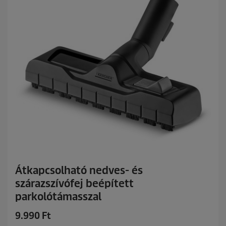
a
e
g
b
ó
l
.
5
é
r
t
é
k
e
l
é
s
Átkapcsolható nedves- és
szárazszívófej beépített
parkolótámasszal
C
9.990 Ft