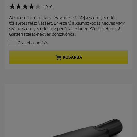
u
r
4.0
(6)
4
r
.
Átkapcsolható nedves- és szárazszívófej a szennyeződés
e
0
tökéletes felszívásáért. Egyszerű alkalmazkodás nedves vagy
a
n
száraz szennyeződéshez pedállal. Minden Kärcher Home &
z
t
Garden száraz-nedves porszívóhoz.
e
p
l
Összehasonlítás
r
é
r
o
KOSÁRBA
h
d
e
u
t
c
ő
t
5
c
p
s
r
i
i
l
c
l
a
e
g
b
ó
l