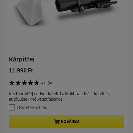
b
ó
l
.
Kárpitfej
C
11.990 Ft
u
r
4.8
(4)
4
r
.
Kézi kárpitfej nedves kárpittisztítókhoz. Ideális kárpit és
e
8
autóülések mélytisztításához.
a
n
z
Összehasonlítás
t
e
p
l
r
KOSÁRBA
é
r
o