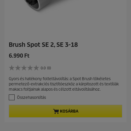
Brush Spot SE 2, SE 3-18
C
6.990 Ft
u
r
0.0
(0)
0
r
.
Gyors és hatékony folteltávolítás: a Spot Brush tökéletes
e
0
permetező-extrakciós tisztítóeszköz a kárpitozott és textíliák
a
n
makacs foltjainak alapos és célzott eltávolításához.
z
t
e
Összehasonlítás
p
l
r
é
KOSÁRBA
r
o
h
d
e
u
t