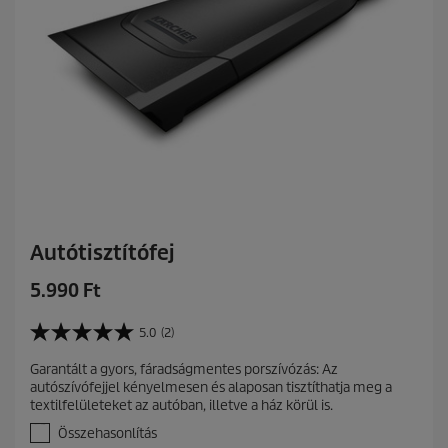
.
6
é
r
t
é
k
e
l
é
s
Autótisztítófej
C
5.990 Ft
u
r
5.0
(2)
5
r
.
Garantált a gyors, fáradságmentes porszívózás: Az
e
0
autószívófejjel kényelmesen és alaposan tisztíthatja meg a
a
n
textilfelületeket az autóban, illetve a ház körül is.
z
t
e
Összehasonlítás
p