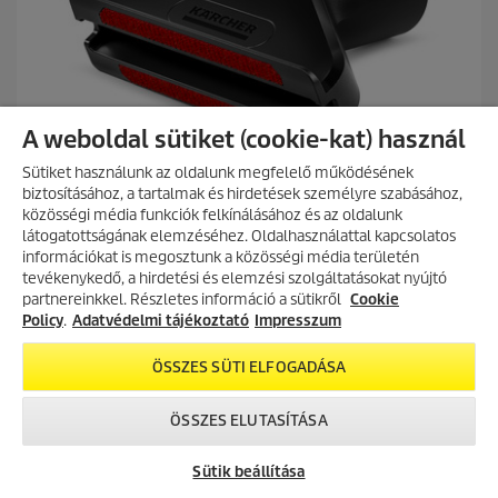
l
.
A weboldal sütiket (cookie-kat) használ
Sütiket használunk az oldalunk megfelelő működésének
biztosításához, a tartalmak és hirdetések személyre szabásához,
közösségi média funkciók felkínálásához és az oldalunk
látogatottságának elemzéséhez. Oldalhasználattal kapcsolatos
információkat is megosztunk a közösségi média területén
AKCIÓS TERMÉKEK
tevékenykedő, a hirdetési és elemzési szolgáltatásokat nyújtó
Upholstery nozzle WD/SE
partnereinkkel. Részletes információ a sütikről
Fedezd fel folyamatosan frissülő
Cookie
akciós kínálatunkat, és találd meg
Policy
.
Adatvédelmi tájékoztató
Impresszum
a legjobb ajánlatokat.
ÖSSZES SÜTI ELFOGADÁSA
0.0
(0)
0
AKCIÓK MEGTEKINTÉSE
.
Textilfelületek szennyeződéseinek gyengéd eltávolítására
0
ÖSSZES ELUTASÍTÁSA
autóban és háztartásban. Nedves és száraz porszívókhoz,
a
valamint permetező porszívókhoz alkalmas.
z
Sütik beállítása
e
Összehasonlítás