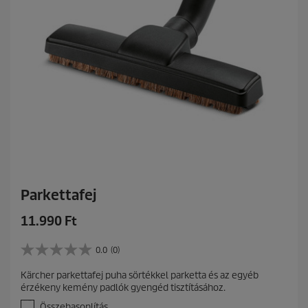
g
b
ó
l
.
5
é
r
t
é
k
e
l
é
s
Parkettafej
C
11.990 Ft
u
r
0.0
(0)
0
r
.
Kärcher parkettafej puha sörtékkel parketta és az egyéb
e
0
érzékeny kemény padlók gyengéd tisztításához.
a
n
z
Összehasonlítás