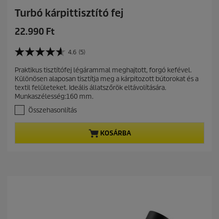
s
Turbó kárpittisztító fej
C
22.990 Ft
u
r
4.6
(5)
4
r
.
Praktikus tisztítófej légárammal meghajtott, forgó kefével.
e
6
Különösen alaposan tisztítja meg a kárpitozott bútorokat és a
a
n
textil felületeket. Ideális állatszőrök eltávolítására.
z
t
Munkaszélesség:160 mm.
e
p
l
Összehasonlítás
r
é
r
o
KOSÁRBA
h
d
e
u
t
c
ő
t
5
c
p
s
r
i
i
l
c
l