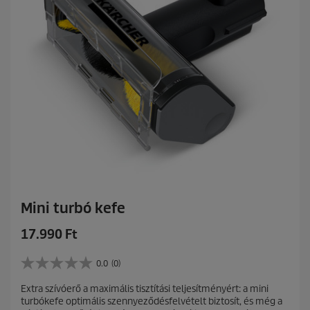
Mini turbó kefe
C
17.990 Ft
u
r
0.0
(0)
0
r
.
Extra szívóerő a maximális tisztítási teljesítményért: a mini
e
0
turbókefe optimális szennyeződésfelvételt biztosít, és még a
a
n