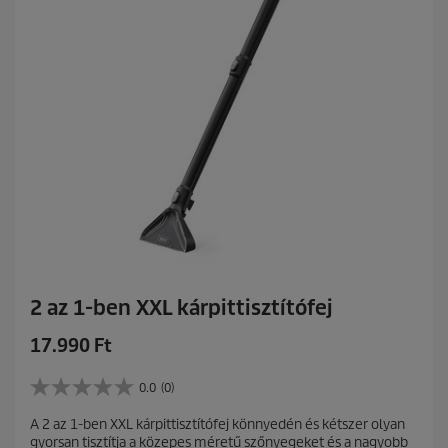
b
ó
l
.
2 az 1-ben XXL kárpittisztítófej
C
17.990 Ft
u
r
0.0
(0)
0
r
.
A 2 az 1-ben XXL kárpittisztítófej könnyedén és kétszer olyan
e
0
gyorsan tisztítja a közepes méretű szőnyegeket és a nagyobb