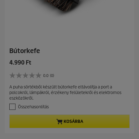
Bútorkefe
C
4.990 Ft
u
r
0.0
(0)
0
r
.
A puha sörtékből készült bútorkefe eltávolítja a port a
e
0
polcokról, lámpákról, érzékeny felületekről és elektromos
a
n
eszközökről.
z
t
e
Összehasonlítás
p
l
r
é
KOSÁRBA
r
o
h
d
e
u