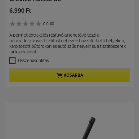
C
6.990 Ft
u
r
0.0
(0)
0
r
.
A permet extrakciós résfúvóka lehetővé teszi a
e
0
permetleszívásos tisztítást nehezen hozzáférhető helyeken,
a
n
kárpitozott bútorokon és autó szűk helyein is, a tisztítószerek
z
t
tartozékaként.
e
p
l
Összehasonlítás
r
é
r
o
KOSÁRBA
h
d
e
u
t
c
ő
t
5
c
p
s
r
i
i
l
c
l
a
e
g