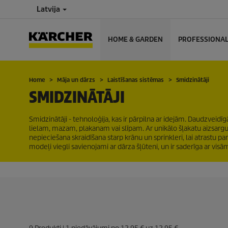
Latvija
HOME & GARDEN
PROFESSIONA
Home
Māja un dārzs
Laistīšanas sistēmas
Smidzinātāji
SMIDZINĀTĀJI
Smidzinātāji - tehnoloģija, kas ir pārpilna ar idejām. Daudzveid
lielam, mazam, plakanam vai slīpam. Ar unikālo šļakatu aizsargu 
nepieciešana skraidīšana starp krānu un sprinkleri, lai atrastu p
modeļi viegli savienojami ar dārza šļūteni, un ir saderīga ar v