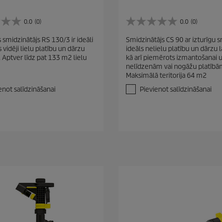
0.0
(0)
0.0
(0)
0
.
 smidzinātājs RS 130/3 ir ideāli
Smidzinātājs CS 90 ar izturīgu sm
0
vidēji lielu platību un dārzu
ideāls nelielu platību un dārzu la
n
i. Aptver līdz pat 133 m2 lielu
kā arī piemērots izmantošanai 
o
nelīdzenām vai nogāžu platībā
5
Maksimālā teritorija 64 m2
z
v
enot salīdzināšanai
Pievienot salīdzināšanai
a
i
g
a
n
ī
t
ē
m
.