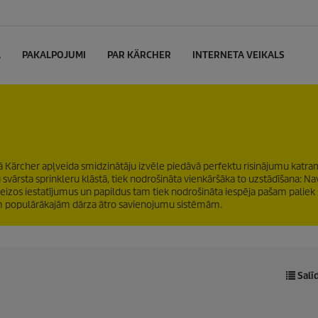
L
PAKALPOJUMI
PAR KÄRCHER
INTERNETA VEIKALS
īgā Kärcher apļveida smidzinātāju izvēle piedāvā perfektu risinājumu katr
svārsta sprinkleru klāstā, tiek nodrošināta vienkāršāka to uzstādīšana: Nav
areizos iestatījumus un papildus tam tiek nodrošināta iespēja pašam paliek
isām populārākajām dārza ātro savienojumu sistēmām.
Salī