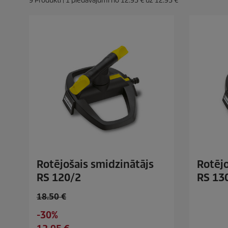
9
Produkti |
1
piedāvājumi no
12.95 €
uz
12.95 €
Rotējošais smidzinātājs
Rotējo
RS 120/2
RS 13
O
18.50 €
l
S
-30%
d
a