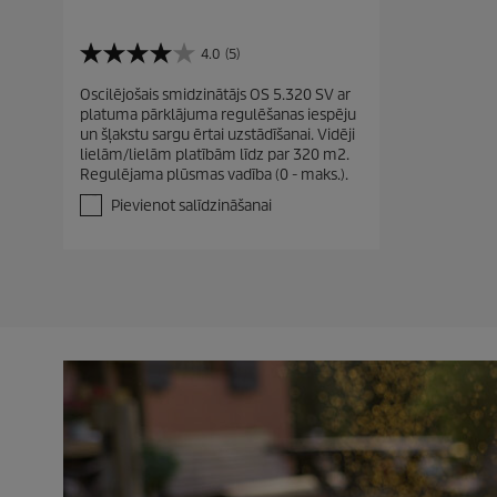
4.0
(5)
4
.
Oscilējošais smidzinātājs OS 5.320 SV ar
0
platuma pārklājuma regulēšanas iespēju
n
un šļakstu sargu ērtai uzstādīšanai. Vidēji
o
lielām/lielām platībām līdz par 320 m2.
5
Regulējama plūsmas vadība (0 - maks.).
z
v
Pievienot salīdzināšanai
a
i
g
a
n
ī
t
ē
m
.
5
p
ā
r