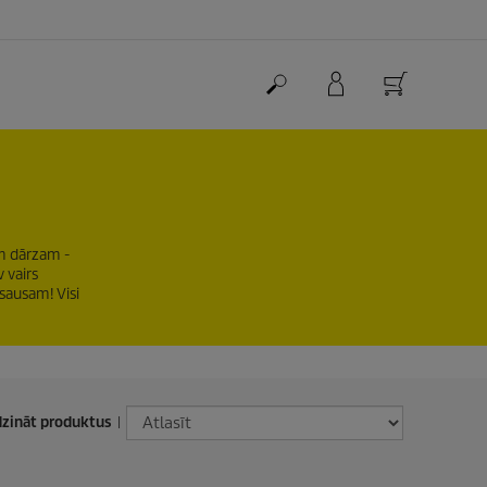
am dārzam -
 vairs
 sausam! Visi
dzināt produktus
|