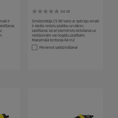
0.0
(0)
0
.
aili ir
Smidzinātājs CS 90 Vario ar spēcīgo smaili
0
istīšanai,
ir ideāls nelielu platību un dārzu
n
uz
laistīšanai, kā arī piemērots lietošanai uz
o
m.
nelīdzenām vai nogāžu platībām.
5
Maksimālā teritorija 64 m2
z
v
Pievienot salīdzināšanai
a
i
g
a
n
ī
t
ē
m
.