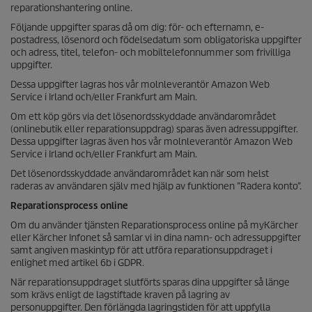
reparationshantering online.
Följande uppgifter sparas då om dig: för- och efternamn, e-
postadress, lösenord och födelsedatum som obligatoriska uppgifter
och adress, titel, telefon- och mobiltelefonnummer som frivilliga
uppgifter.
Dessa uppgifter lagras hos vår molnleverantör Amazon Web
Service i Irland och/eller Frankfurt am Main.
Om ett köp görs via det lösenordsskyddade användarområdet
(onlinebutik eller reparationsuppdrag) sparas även adressuppgifter.
Dessa uppgifter lagras även hos vår molnleverantör Amazon Web
Service i Irland och/eller Frankfurt am Main.
Det lösenordsskyddade användarområdet kan när som helst
raderas av användaren själv med hjälp av funktionen ”Radera konto”.
Reparationsprocess online
Om du använder tjänsten Reparationsprocess online på myKärcher
eller Kärcher Infonet så samlar vi in dina namn- och adressuppgifter
samt angiven maskintyp för att utföra reparationsuppdraget i
enlighet med artikel 6b i GDPR.
När reparationsuppdraget slutförts sparas dina uppgifter så länge
som krävs enligt de lagstiftade kraven på lagring av
personuppgifter. Den förlängda lagringstiden för att uppfylla