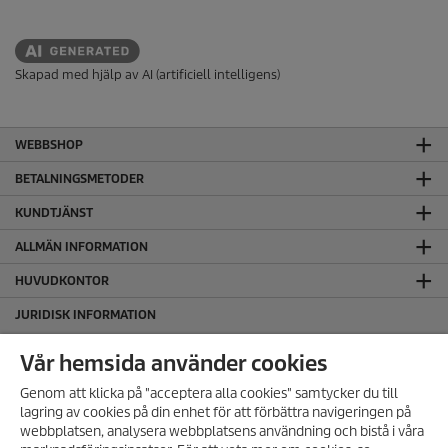
Skapad med hjälp av AI (artificiell intelligens)
WEBBSHOP
BETALNINGSMETODER
KUNDTJÄNST
ALLMÄN INFORMATION
HUVUDKONTOR
JURIDISK INFORMATION
Cookie policy
Vår hemsida använder cookies
Copyright
Genom att klicka på "acceptera alla cookies" samtycker du till
Friskrivningsklausul
lagring av cookies på din enhet för att förbättra navigeringen på
Hantering av personuppgifter
webbplatsen, analysera webbplatsens användning och bistå i våra
Integritetspolicy