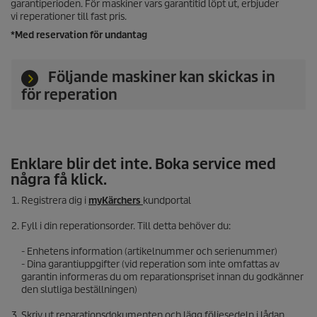
garantiperioden. För maskiner vars garantitid löpt ut, erbjuder
vi reperationer till fast pris.
*Med reservation för undantag
Följande maskiner kan skickas in
för reperation
Enklare blir det inte. Boka service med
några få klick.
Registrera dig i
myKärchers
kundportal
Fyll i din reperationsorder. Till detta behöver du:
- Enhetens information (artikelnummer och serienummer)
- Dina garantiuppgifter (vid reperation som inte omfattas av
garantin informeras du om reparationspriset innan du godkänner
den slutliga beställningen)
Skriv ut reparationsdokumenten och lägg följesedeln i lådan