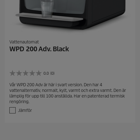
Vattenautomat
WPD 200 Adv. Black
0.0
(0)
0
.
Vår WPD 200 Adv är här i svart version. Den har 4
0
vattenalternativ, normalt, kylt, varmt och extra varmt. Den är
a
lämplig för upp till 100 anställda. Har en patenterad termisk
v
rengöring.
5
s
Jämför
t
j
ä
r
n