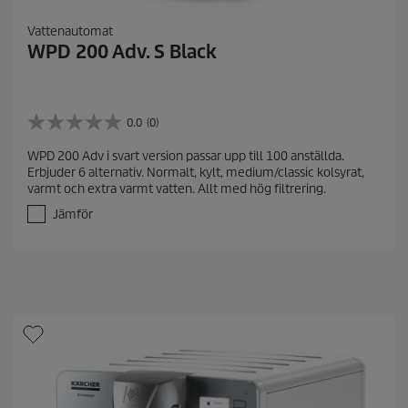
Vattenautomat
WPD 200 Adv. S Black
0.0
(0)
0
.
WPD 200 Adv i svart version passar upp till 100 anställda.
0
Erbjuder 6 alternativ. Normalt, kylt, medium/classic kolsyrat,
a
varmt och extra varmt vatten. Allt med hög filtrering.
v
5
Jämför
s
t
j
ä
r
n
o
r
.