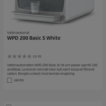
Vattenautomat
WPD 200 Basic S White
0.0
(0)
0
.
Vattenautomatien WPD 200 Basic är vit och passar upp till 100
0
anställda. Levererar normalt eller kylt samt kolsyrat filtrerat
a
vatten. Rengörs enkelt med kemisk rengöring.
v
5
Jämför
s
t
j
ä
r
n