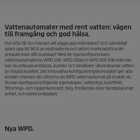
o
r
.
Vattenautomater med rent vatten: vägen
till framgång och god hälsa.
Hur ofta får du chansen att pigga upp människor? Och samtidigt
spara upp till 90 % av kostnaderna och aktivt marknadsföra din
produkt eller ditt budskap? Med de nya konfigurerbara
vattenautomaterna WPD 100, WPD 200och WPD 600 från Kärcher
kan du erbjuda anställda, kunder och besökare välsmakande vatten
av högsta kvalitet. Det innovativa konfigureringskonceptet ger alla
kunder chansen att utforma sin WPD vattenautomat på önskat vis.
Du kan konfigurera följande egenskaper: vattentyp, kyleffekt,
filtrerings- och hygienkoncept, färg, fristående eller bordsplacerad
enhet, och elektronikpaket.
Nya WPD.