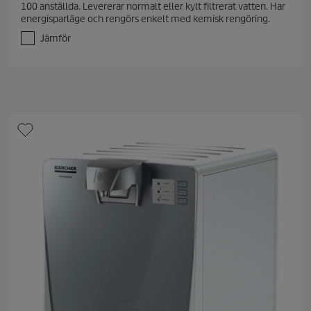
100 anställda. Levererar normalt eller kylt filtrerat vatten. Har
a
energisparläge och rengörs enkelt med kemisk rengöring.
v
5
Jämför
s
t
j
ä
r
n
o
r
.