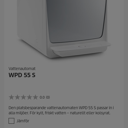
Vattenautomat
WPD 55 S
0.0
(0)
0
.
Den platsbesparande vattenautomaten WPD 55 S passar in i
0
alla miljöer. För kylt, friskt vatten – naturellt eller kolsyrat.
a
v
Jämför
5