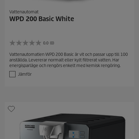
Vattenautomat
WPD 200 Basic White
0.0
(0)
0
.
Vattenautomatien WPD 200 Basic är vit och passar upp till 100
0
anställda. Levererar normalt eller kylt filtrerat vatten. Har
a
energisparläge och rengörs enkelt med kemisk rengöring.
v
5
Jämför
s
t
j
ä
r
n
o
r
.