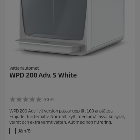
Vattenautomat
WPD 200 Adv. S White
0.0
(0)
0
.
WPD 200 Adv i vit version passar upp till 100 anställda.
0
Erbjuder 6 alternativ. Normalt, kylt, medium/classic kolsyrat,
a
varmt och extra varmt vatten. Allt med hög filtrering.
v
5
Jämför
s