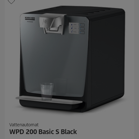
o
r
.
Vattenautomat
WPD 200 Basic S Black