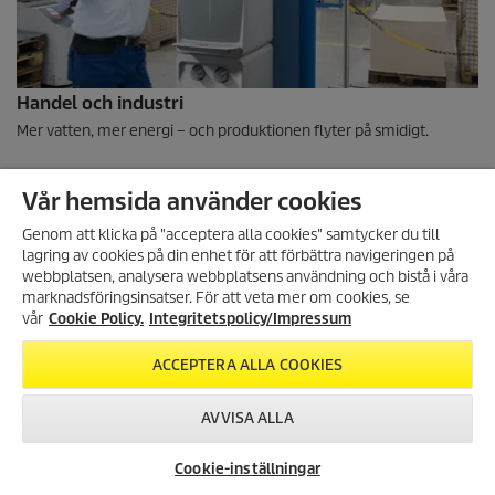
Handel och industri
Mer vatten, mer energi – och produktionen flyter på smidigt.
Vår hemsida använder cookies
Genom att klicka på "acceptera alla cookies" samtycker du till
lagring av cookies på din enhet för att förbättra navigeringen på
ANMÄL DIG TILL VÅRT
webbplatsen, analysera webbplatsens användning och bistå i våra
NYHETSBREV!
marknadsföringsinsatser. För att veta mer om cookies, se
Få 10% rabatt på ditt nästa köp
vår
Cookie Policy.
Integritetspolicy/Impressum
genom att registrera dig för vårt
nyhetsbrev.
ACCEPTERA ALLA COOKIES
REGISTRERA DIG
AVVISA ALLA
Vårdsektorn
Denna livsgivande resurs hjälper människor att hålla sig friska. Och
Cookie-inställningar
inget gör väntan kortare än ett uppfriskande glas rent vatten.