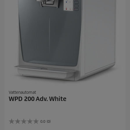
Vattenautomat
WPD 200 Adv. White
0.0
(0)
0
.