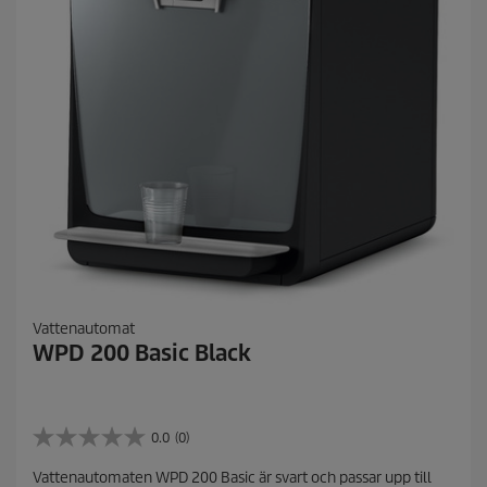
Vattenautomat
WPD 200 Basic Black
0.0
(0)
0
.
Vattenautomaten WPD 200 Basic är svart och passar upp till
0