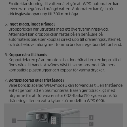
En direktanslutning till vattennätet gör att WPD-automaten kan
leverera obegränsad mängd vatten. Automaten kan fylla på
dricksglas/koppar upp till 300 mm höga.
Inget kladd, inget krångel
Droppbrickan har utrustats med ett översvämningsskydd.
Alternativt kan droppbrickan fästas på en behållare på
automatens bas eller kopplas direkt upp till dräneringssystemet,
och du behöver aldrig mer tömma brickan regelbundet för hand.
Koppar nära till hands
Kopputdelaren på automatens bas innebär att en ren kopp alltid
finns nära till hands. Används bäst tillsammans med Kärchers
kompatibla plastmuggar och koppar för varma drycker.
Bordsplacerad eller fristående?
Varje bordsplacerad WPD-modell kan förvandlas till en fristående
enhet genom att en bas monteras. Basen ger tillräckligt med
utrymme för att förvara en stor CO2-flaska (10 kg), en dunk för
dränering eller en extra kylare (på modellen WPD 600).