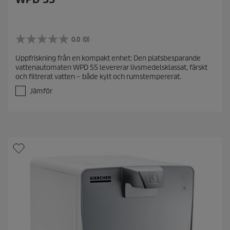
0.0
(0)
0
.
Uppfriskning från en kompakt enhet: Den platsbesparande
0
vattenautomaten WPD 55 levererar livsmedelsklassat, färskt
a
och filtrerat vatten – både kylt och rumstempererat.
v
5
Jämför
s
t
j
ä
r
n
o
r
.