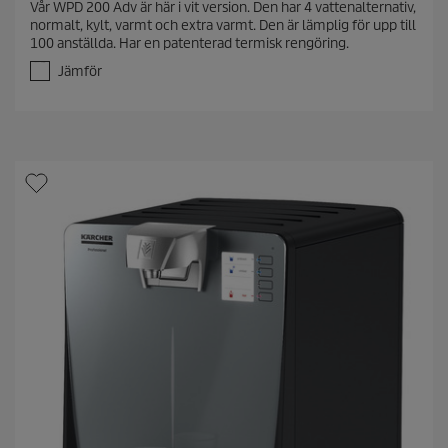
Vår WPD 200 Adv är här i vit version. Den har 4 vattenalternativ,
0
normalt, kylt, varmt och extra varmt. Den är lämplig för upp till
a
100 anställda. Har en patenterad termisk rengöring.
v
5
Jämför
s
t
j
ä
r
n
o
r
.