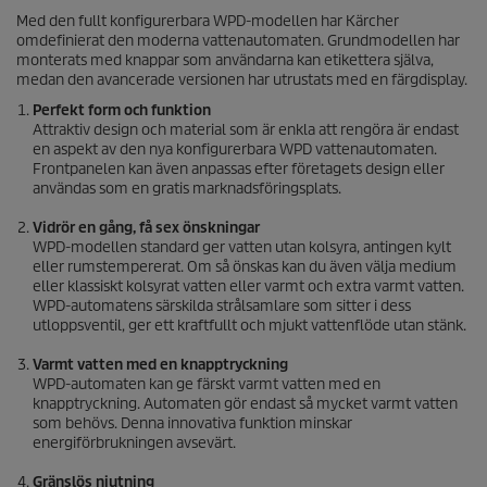
Med den fullt konfigurerbara WPD-modellen har Kärcher
omdefinierat den moderna vattenautomaten. Grundmodellen har
monterats med knappar som användarna kan etikettera själva,
medan den avancerade versionen har utrustats med en färgdisplay.
Perfekt form och funktion
Attraktiv design och material som är enkla att rengöra är endast
en aspekt av den nya konfigurerbara WPD vattenautomaten.
Frontpanelen kan även anpassas efter företagets design eller
användas som en gratis marknadsföringsplats.
Vidrör en gång, få sex önskningar
WPD-modellen standard ger vatten utan kolsyra, antingen kylt
eller rumstempererat. Om så önskas kan du även välja medium
eller klassiskt kolsyrat vatten eller varmt och extra varmt vatten.
WPD-automatens särskilda strålsamlare som sitter i dess
utloppsventil, ger ett kraftfullt och mjukt vattenflöde utan stänk.
Varmt vatten med en knapptryckning
WPD-automaten kan ge färskt varmt vatten med en
knapptryckning. Automaten gör endast så mycket varmt vatten
som behövs. Denna innovativa funktion minskar
energiförbrukningen avsevärt.
Gränslös njutning