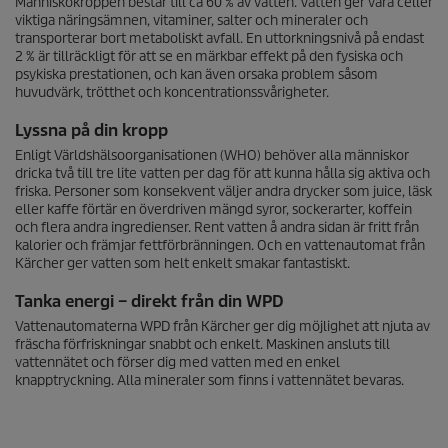
Människokroppen består till ca 60 % av vatten. Vatten ger våra celler
viktiga näringsämnen, vitaminer, salter och mineraler och
transporterar bort metaboliskt avfall. En uttorkningsnivå på endast
2 % är tillräckligt för att se en märkbar effekt på den fysiska och
psykiska prestationen, och kan även orsaka problem såsom
huvudvärk, trötthet och koncentrationssvårigheter.
Lyssna på din kropp
Enligt Världshälsoorganisationen (WHO) behöver alla människor
dricka två till tre lite vatten per dag för att kunna hålla sig aktiva och
friska. Personer som konsekvent väljer andra drycker som juice, läsk
eller kaffe förtär en överdriven mängd syror, sockerarter, koffein
och flera andra ingredienser. Rent vatten å andra sidan är fritt från
kalorier och främjar fettförbränningen. Och en vattenautomat från
Kärcher ger vatten som helt enkelt smakar fantastiskt.
Tanka energi – direkt från din WPD
Vattenautomaterna WPD från Kärcher ger dig möjlighet att njuta av
fräscha förfriskningar snabbt och enkelt. Maskinen ansluts till
vattennätet och förser dig med vatten med en enkel
knapptryckning. Alla mineraler som finns i vattennätet bevaras.