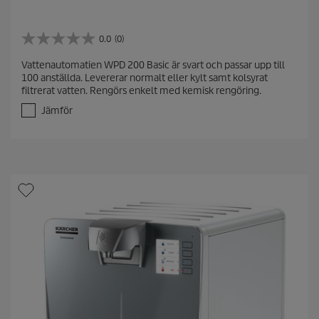
0.0
(0)
0
.
Vattenautomatien WPD 200 Basic är svart och passar upp till
0
100 anställda. Levererar normalt eller kylt samt kolsyrat
a
filtrerat vatten. Rengörs enkelt med kemisk rengöring.
v
5
Jämför
s
t
j
ä
r
n
o
r
.