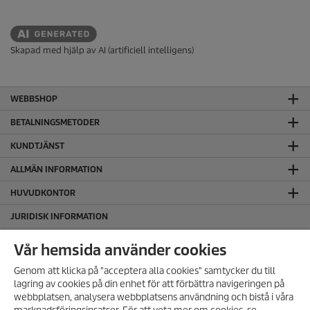
Skapad med hjälp av AI (artificiell intelligens)
WEBBSHOP
BETALNINGSMETODER
KUNDTJÄNST
ALLMÄN INFORMATION
HUVUDKONTOR
JURIDISK INFORMATION
Cookie policy
Vår hemsida använder cookies
Copyright
Genom att klicka på "acceptera alla cookies" samtycker du till
Friskrivningsklausul
lagring av cookies på din enhet för att förbättra navigeringen på
Hantering av personuppgifter
webbplatsen, analysera webbplatsens användning och bistå i våra
Integritetspolicy