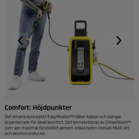
r
Comfort: Höjdpunkter
Det smarta konceptet Easy!Motion™ håller kablar och slangar
organiserade för ökad komfort. Det kompletteras av 2Way!Wash™,
som ger maximal flexibilitet genom enkla byten mellan Multi Jet
och skummunstycke.