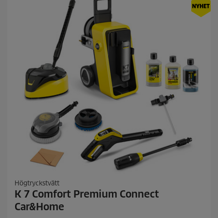
r
0
i
r
c
e
c
e
e
n
s
i
o
n
e
r
Högtryckstvätt
K 7 Comfort Premium Connect
Car&Home