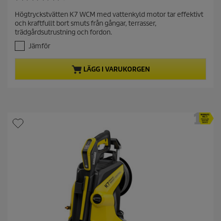
4
r
.
Högtryckstvätten K7 WCM med vattenkyld motor tar effektivt
e
5
och kraftfullt bort smuts från gångar, terrasser,
a
n
trädgårdsutrustning och fordon.
v
t
5
Jämför
p
s
r
t
LÄGG I VARUKORGEN
j
o
ä
d
r
u
n
c
o
t
r
.
p
1
r
2
i
r
c
e
c
e
e
n
s
i
o