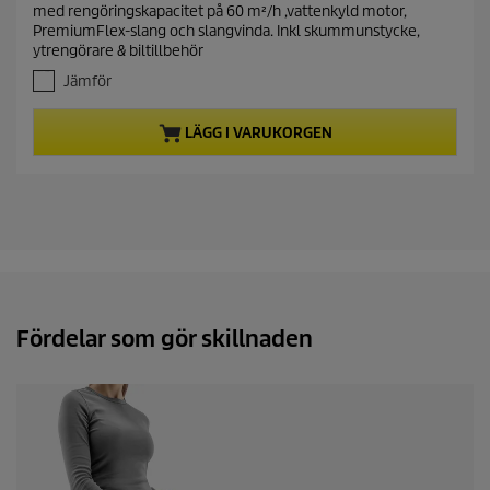
e
med rengöringskapacitet på 60 m²/h ,vattenkyld motor,
a
n
PremiumFlex-slang och slangvinda. Inkl skummunstycke,
v
t
ytrengörare & biltillbehör
5
p
s
Jämför
r
t
j
o
LÄGG I VARUKORGEN
ä
d
r
u
n
c
o
t
r
.
p
2
r
7
i
r
c
e
c
Fördelar som gör skillnaden
e
e
n
s
i
o
n
e