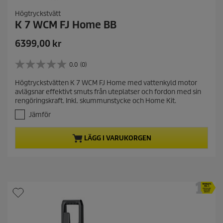
Högtryckstvätt
K 7 WCM FJ Home BB
C
6399,00 kr
u
r
0.0
(0)
0
r
.
Högtryckstvätten K 7 WCM FJ Home med vattenkyld motor
e
0
avlägsnar effektivt smuts från uteplatser och fordon med sin
a
n
rengöringskraft. Inkl. skummunstycke och Home Kit.
v
t
5
Jämför
p
s
r
t
LÄGG I VARUKORGEN
j
o
ä
d
r
u
n
c
o
t
r
.
p
r
i