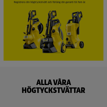
n
e
r
ALLA VÅRA
HÖGTYCKSTVÄTTAR