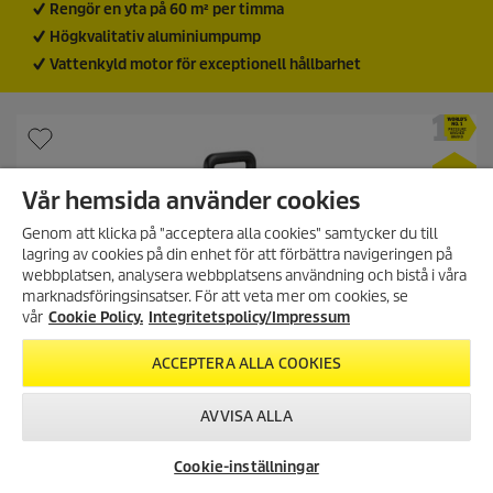
c
Rengör en yta på 60 m² per timma
e
Högkvalitativ aluminiumpump
n
s
Vattenkyld motor för exceptionell hållbarhet
i
o
n
Vår hemsida använder cookies
Genom att klicka på "acceptera alla cookies" samtycker du till
lagring av cookies på din enhet för att förbättra navigeringen på
ANMÄL DIG TILL VÅRT
webbplatsen, analysera webbplatsens användning och bistå i våra
NYHETSBREV!
marknadsföringsinsatser. För att veta mer om cookies, se
Få 10% rabatt på ditt nästa köp
vår
Cookie Policy.
Integritetspolicy/Impressum
genom att registrera dig för vårt
nyhetsbrev.
ACCEPTERA ALLA COOKIES
REGISTRERA DIG
AVVISA ALLA
Cookie-inställningar