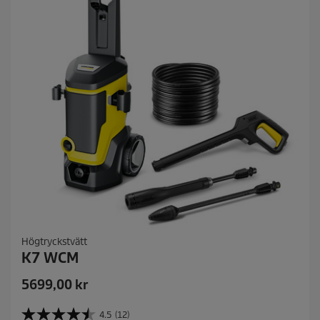
c
e
Högtryckstvätt
K7 WCM
C
5699,00 kr
u
r
4.5
(12)