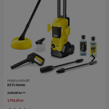
Högtryckstvätt
K3 FJ Home
O
2199,00 kr **
l
C
1759,20 kr
d
u
p