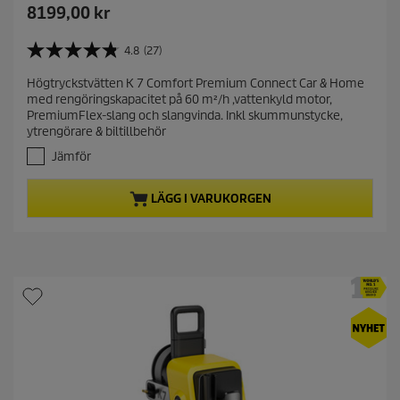
C
8199,00 kr
u
r
4.8
(27)
4
r
.
Högtryckstvätten K 7 Comfort Premium Connect Car & Home
e
8
med rengöringskapacitet på 60 m²/h ,vattenkyld motor,
a
n
PremiumFlex-slang och slangvinda. Inkl skummunstycke,
v
t
ytrengörare & biltillbehör
5
p
s
Jämför
r
t
j
o
LÄGG I VARUKORGEN
ä
d
r
u
n
c
o
t
r
.
p
2
r
7
i
r
c
e
c
e
e
n