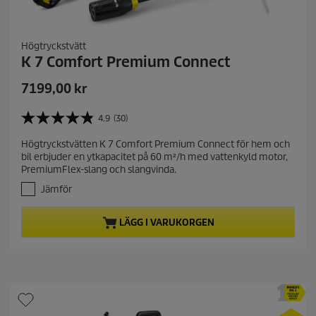
Högtryckstvätt
K 7 Comfort Premium Connect
C
7199,00 kr
u
r
4.9
(30)
4
r
.
Högtryckstvätten K 7 Comfort Premium Connect för hem och
e
9
bil erbjuder en ytkapacitet på 60 m²/h med vattenkyld motor,
a
n
PremiumFlex-slang och slangvinda.
v
t
5
Jämför
p
s
r
t
LÄGG I VARUKORGEN
j
o
ä
d
r
u
n
c
o
t
r
.
p
3