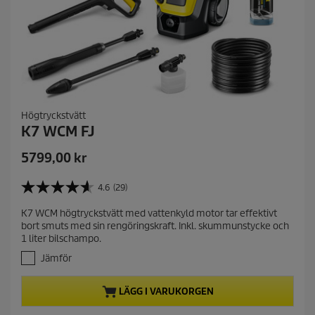
Högtryckstvätt
K7 WCM FJ
C
5799,00 kr
u
r
4.6
(29)
4
r
.
K7 WCM högtryckstvätt med vattenkyld motor tar effektivt
e
6
bort smuts med sin rengöringskraft. Inkl. skummunstycke och
a
n
1 liter bilschampo.
v
t
5
Jämför
p
s
r
t
LÄGG I VARUKORGEN
j
o
ä
d