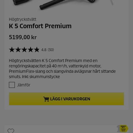
Högtryckstvätt
K 5 Comfort Premium
C
5199,00 kr
u
r
4.8
(30)
4
r
.
Högtryckstvätten K 5 Comfort Premium med en
e
8
rengöringskapacitet på 40 m²/h, vattenkyld motor,
a
n
PremiumFlex-slang och slangvinda avlägsnar hårt sittande
v
t
smuts. Inkl skummunstycke
5
p
s
Jämför
r
t
j
o
LÄGG I VARUKORGEN
ä
d
r
u
n
c
o
t
r
.
p
3