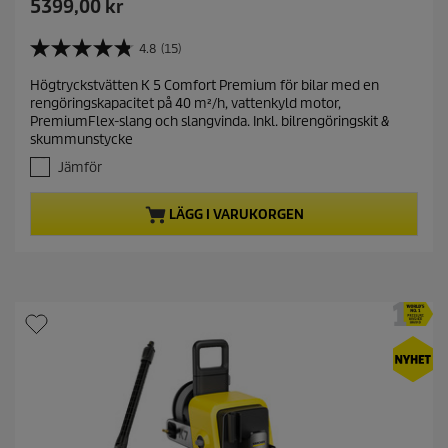
C
5399,00 kr
u
r
4.8
(15)
4
r
.
Högtryckstvätten K 5 Comfort Premium för bilar med en
e
8
rengöringskapacitet på 40 m²/h, vattenkyld motor,
a
n
PremiumFlex-slang och slangvinda. Inkl. bilrengöringskit &
v
t
skummunstycke
5
p
s
Jämför
r
t
j
o
LÄGG I VARUKORGEN
ä
d
r
u
n
c
o
t
r
.
p
1
r
5
i
r
c
e
c
e
e
n