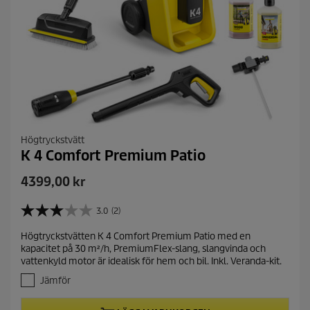
Högtryckstvätt
K 4 Comfort Premium Patio
C
4399,00 kr
u
r
3.0
(2)
3
r
.
Högtryckstvätten K 4 Comfort Premium Patio med en
e
0
kapacitet på 30 m²/h, PremiumFlex-slang, slangvinda och
a
n
vattenkyld motor är idealisk för hem och bil. Inkl. Veranda-kit.
v
t
5
Jämför
p
s
r
t