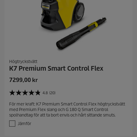
n
e
r
Högtryckstvätt
K7 Premium Smart Control Flex
7299,00
kr
4.8
(20)
4
.
För mer kraft: K7 Premium Smart Control Flex högtryckstvätt
8
med Premium Flex slang och G 180 Q Smart Control
a
spolhandtag för att ta bort envis och hårt sittande smuts.
v
5
Jämför
s
t