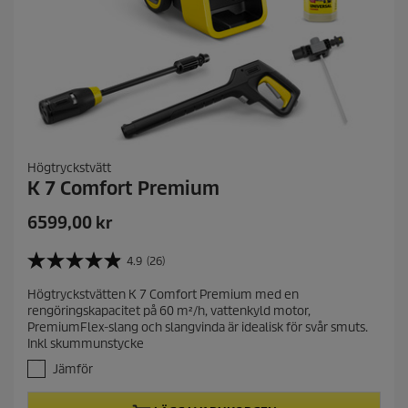
Högtryckstvätt
K 7 Comfort Premium
C
6599,00 kr
u
r
4.9
(26)
4
r
.
Högtryckstvätten K 7 Comfort Premium med en
e
9
rengöringskapacitet på 60 m²/h, vattenkyld motor,
a
n
PremiumFlex-slang och slangvinda är idealisk för svår smuts.
v
t
Inkl skummunstycke
5
p
s
Jämför
r
t
j
o