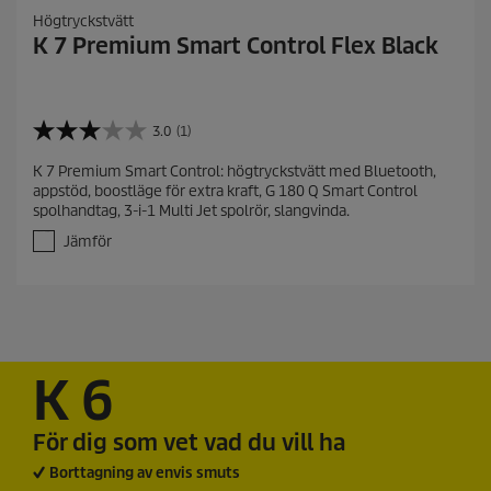
Högtryckstvätt
K 7 Premium Smart Control Flex Black
3.0
(1)
3
.
K 7 Premium Smart Control: högtryckstvätt med Bluetooth,
0
appstöd, boostläge för extra kraft, G 180 Q Smart Control
a
spolhandtag, 3-i-1 Multi Jet spolrör, slangvinda.
v
5
Jämför
s
t
j
ä
r
n
o
K 6
r
.
1
För dig som vet vad du vill ha
r
Borttagning av envis smuts
e