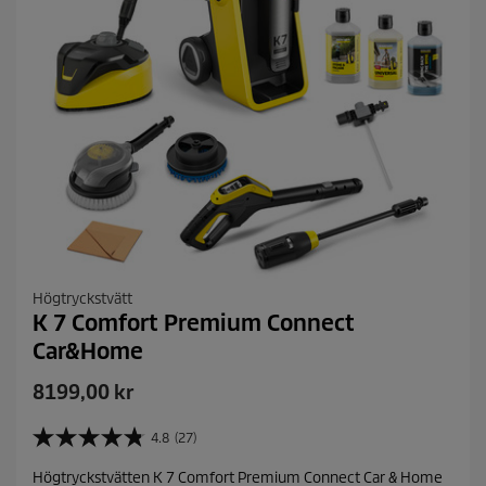
s
i
o
n
e
r
Högtryckstvätt
K 7 Comfort Premium Connect
Car&Home
C
8199,00 kr
u
r
4.8
(27)
4
r
.
Högtryckstvätten K 7 Comfort Premium Connect Car & Home
8