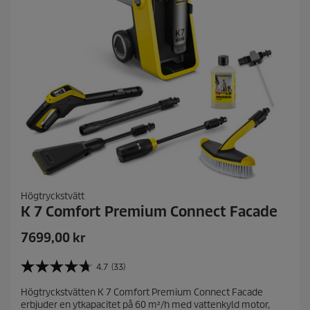
s
i
o
n
e
r
Högtryckstvätt
K 7 Comfort Premium Connect Facade
C
7699,00 kr
u
r
4.7
(33)
4
r
.
Högtryckstvätten K 7 Comfort Premium Connect Facade
e
7
erbjuder en ytkapacitet på 60 m²/h med vattenkyld motor,
a