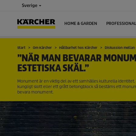
Sverige
HOME & GARDEN
PROFESSIONA
Start
Om Kärcher
Hållbarhet hos Kärcher
Diskussion mellan
”NÄR MAN BEVARAR MONUME
ESTETISKA SKÄL.”
Monument är en viktig del av ett samhälles kulturella identitet.
kungligt slott eller ett grått betongblock så bestäms ett mon
bevara monument.