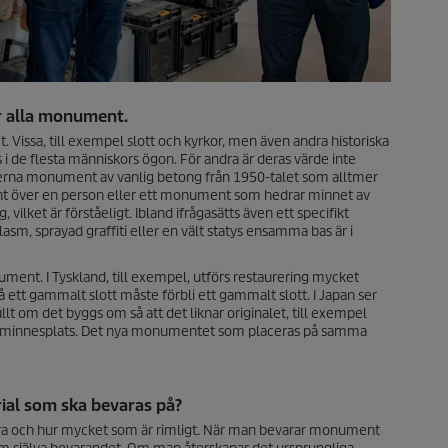
r alla monument.
Vissa, till exempel slott och kyrkor, men även andra historiska
i de flesta människors ögon. För andra är deras värde inte
erna monument av vanlig betong från 1950-talet som alltmer
t över en person eller ett monument som hedrar minnet av
vilket är förståeligt. Ibland ifrågasätts även ett specifikt
asm, sprayad graffiti eller en vält statys ensamma bas är i
ument. I Tyskland, till exempel, utförs restaurering mycket
å ett gammalt slott måste förbli ett gammalt slott. I Japan ser
lt om det byggs om så att det liknar originalet, till exempel
a en minnesplats. Det nya monumentet som placeras på samma
rial som ska bevaras på?
 stora och hur mycket som är rimligt. När man bevarar monument