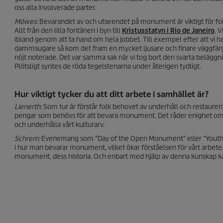
oss alla involverade parter.
Möwes:
Bevarandet av och utseendet på monument är viktigt för folk.
Allt från den lilla fontänen i byn till
Kristusstatyn i Rio de Janeiro
. 
ibland genom att ta hand om hela jobbet. Till exempel efter att vi h
dammsugare så kom det fram en mycket ljusare och finare väggfär
nöjt noterade. Det var samma sak när vi tog bort den svarta belägg
Plötsligt syntes de röda tegelstenarna under återigen tydligt.
Hur viktigt tycker du att ditt arbete i samhället är?
Lienerth:
Som tur är förstår folk behovet av underhåll och restaureri
pengar som behövs för att bevara monument. Det råder enighet om att
och underhålla vårt kulturarv.
Schrem:
Evenemang som ”Day of the Open Monument” eller ”Youth and
i hur man bevarar monument, vilket ökar förståelsen för vårt arbete.
monument, dess historia. Och enbart med hjälp av denna kunskap 