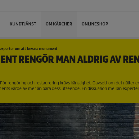
L
KUNDTJÄNST
OM KÄRCHER
ONLINESHOP
 experter om att bevara monument
NT RENGÖR MAN ALDRIG AV RE
 För rengöring och restaurering krävs känslighet. Oavsett om det gäller en 
uments värde av mer än bara dess utseende. En diskussion mellan experte