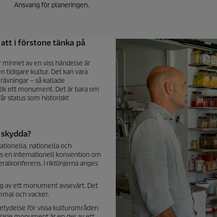
Ansvarig för planeringen.
tt i förstone tänka på
minnet av en viss händelse är
 tidigare kultur. Det kan vara
rävningar – så kallade
ik ett monument. Det är bara om
år status som historiskt
 skydda?
tionella, nationella och
ns en internationell konvention om
alkonferens. I riktlinjerna anges
ing av ett monument avsevärt. Det
ammal och vacker.
betydelse för vissa kulturområden
. Varje monument är en del av ett