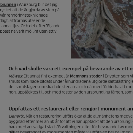
abrunnen
i Würzburg blir det jag
trycket att de är gjorda av sten på
t vår rengöringsteknik hade
dligt, siffrornas utseende
 annat ljus. Och det efterföljande
ast ha varit möjligt utan att vi
Och vad skulle vara ett exempel på bevarande av ett
Möwes:
Ett annat fint exempel är
Memnons stoder i
Egypten som vi 
smuts som hade bildats under århundradena utgjorde saltblästring ett
det smutslager som skadade stenarna och därmed förhindra att monu
nog, upptäcktes till och med rester av den ursprungliga färgen, som
Uppfattas ett restaurerat eller rengjort monument a
Lienerth:
När en restaurering utförs ökar alltid allmänhetens medv
byggnad efter mer än 30 år för att vi har upptäckt att den ursprunglige
bara med ansvariga i stadsförvaltningen eller för bevarandet av m
gäller bevarandet av monumenten måste vi utföra en hel del medling