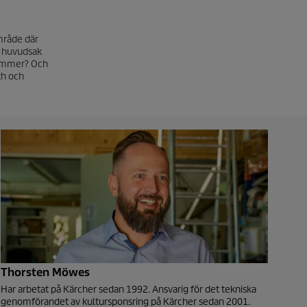
mråde där
i huvudsak
stämmer? Och
th och
Thorsten Möwes
Har arbetat på Kärcher sedan 1992. Ansvarig för det tekniska
genomförandet av kultursponsring på Kärcher sedan 2001.