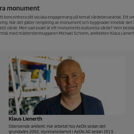
vara monument
 att koncentrera sitt sociala engagemang på temat värdebevarande. Ett o
onsring. När det gäller rengöring av monument och byggnader innebär det 
lturellt värde. Men vad exakt är ett monuments kulturella värde? Vem be
samtal med mästerstenhuggaren Michael Schrem, arkitekten Klaus Liener
Klaus Lienerth
Oberoende arkitekt. Har arbetat hos AeDis sedan det
grundades 2002, styrelseledamot i AeDis AG sedan 2013.