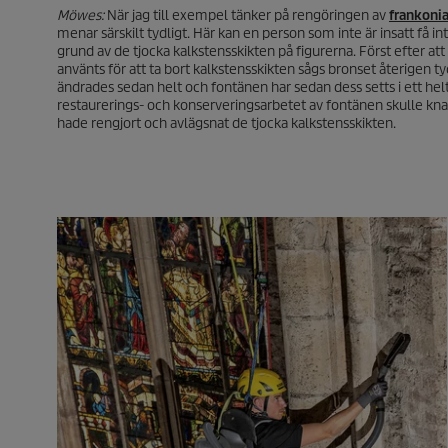
Möwes:
När jag till exempel tänker på rengöringen av
frankoni
menar särskilt tydligt. Här kan en person som inte är insatt få in
grund av de tjocka kalkstensskikten på figurerna. Först efter at
använts för att ta bort kalkstensskikten sågs bronset återigen ty
ändrades sedan helt och fontänen har sedan dess setts i ett helt
restaurerings- och konserveringsarbetet av fontänen skulle knapp
hade rengjort och avlägsnat de tjocka kalkstensskikten.