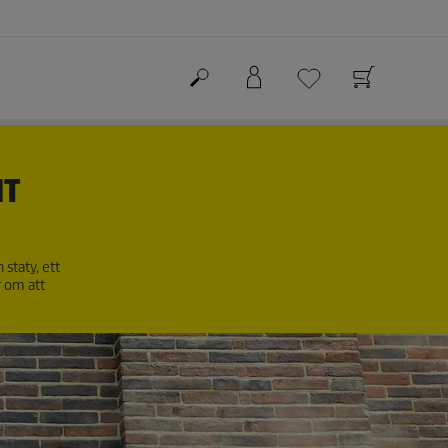
NT
staty, ett
r om att