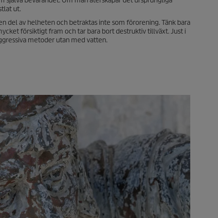
id om själva bevarandet. Om man återskapar det ursprungliga
tlat ut.
om en del av helheten och betraktas inte som förorening. Tänk bara
ket försiktigt fram och tar bara bort destruktiv tillväxt. Just i
a aggressiva metoder utan med vatten.