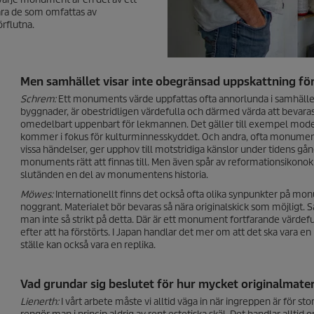
bara de som omfattas av
örflutna.
Men samhället visar inte obegränsad uppskattning fö
Schrem:
Ett monuments värde uppfattas ofta annorlunda i samhället. 
byggnader, är obestridligen värdefulla och därmed värda att bevaras 
omedelbart uppenbart för lekmannen. Det gäller till exempel mod
kommer i fokus för kulturminnesskyddet. Och andra, ofta monumen
vissa händelser, ger upphov till motstridiga känslor under tidens gång, 
monuments rätt att finnas till. Men även spår av reformationsikonokl
slutänden en del av monumentens historia.
Möwes:
Internationellt finns det också ofta olika synpunkter på mon
noggrant. Materialet bör bevaras så nära originalskick som möjligt. S
man inte så strikt på detta. Där är ett monument fortfarande värdeful
efter att ha förstörts. I Japan handlar det mer om att det ska var
ställe kan också vara en replika.
Vad grundar sig beslutet för hur mycket originalmate
Lienerth:
I vårt arbete måste vi alltid väga in när ingreppen är för