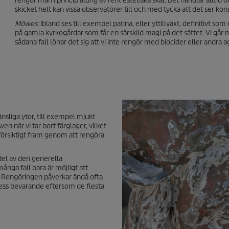
rengör man i princip aldrig av rent estetiska skäl. Det handlar allt
skicket helt kan vissa observatörer till och med tycka att det ser kons
Möwes:
Ibland ses till exempel patina, eller yttillväxt, definitivt s
på gamla kyrkogårdar som får en särskild magi på det sättet. Vi går myc
sådana fall lönar det sig att vi inte rengör med biocider eller andr
sliga ytor, till exempel mjukt
ven när vi tar bort färglager, vilket
 försiktigt fram genom att rengöra
del av den generella
ånga fall bara är möjligt att
s. Rengöringen påverkar ändå ofta
dess bevarande eftersom de flesta
.