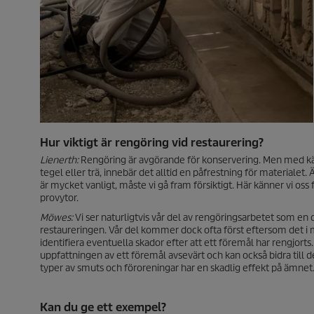
Hur viktigt är rengöring vid restaurering?
Lienerth:
Rengöring är avgörande för konservering. Men med kän
tegel eller trä, innebär det alltid en påfrestning för materialet. Ä
är mycket vanligt, måste vi gå fram försiktigt. Här känner vi oss
provytor.
Möwes:
Vi ser naturligtvis vår del av rengöringsarbetet som en 
restaureringen. Vår del kommer dock ofta först eftersom det i m
identifiera eventuella skador efter att ett föremål har rengjort
uppfattningen av ett föremål avsevärt och kan också bidra till 
typer av smuts och föroreningar har en skadlig effekt på ämnet
Kan du ge ett exempel?