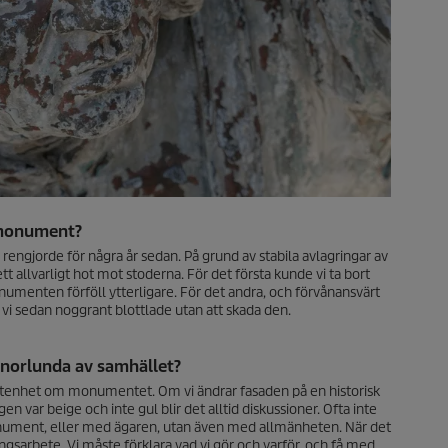
 monument?
rengjorde för några år sedan. På grund av stabila avlagringar av
 allvarligt hot mot stoderna. För det första kunde vi ta bort
menten förföll ytterligare. För det andra, och förvånansvärt
 vi sedan noggrant blottlade utan att skada den.
nnorlunda av samhället?
etenhet om monumentet. Om vi ändrar fasaden på en historisk
n var beige och inte gul blir det alltid diskussioner. Ofta inte
onument, eller med ägaren, utan även med allmänheten. När det
sarbete. Vi måste förklara vad vi gör och varför, och få med