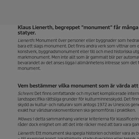
Klaus Lienerth, begreppet ”monument” får många a
statyer.
Lienerth:
Monument över personer eller byggnader som hedrar 
bara ett slags monument. Det finns andra verk som vittnar om en
konstverk, byggnadsmonument eller till och med historiska utg
markmonument. Men inte allt som är gammalt blir per automat
bevarandet av det anses ligga i allmänhetens intresse som det f
monument.
Vem bestämmer vilka monument som är värda att
Schrem:
Det finns omfattande och mycket komplicerade interna
landsspecifika rättsliga grunder för kulturminnesskydd. Det fin
skydd av kultur- och naturarv som antogs 1972 av Unescos gener
exakt hur världsarvskonventionen ska genomföras i praktiken.
Möwes:
I detta sammanhang varierar kriterierna för klassificer
råder dock enighet om att det inte räcker med att bara vara g
Lienerth:
Ett monument ska spegla historien och/eller vara av 
– till exempel konst, lokalhistoria, stadsutveckling eller teknik