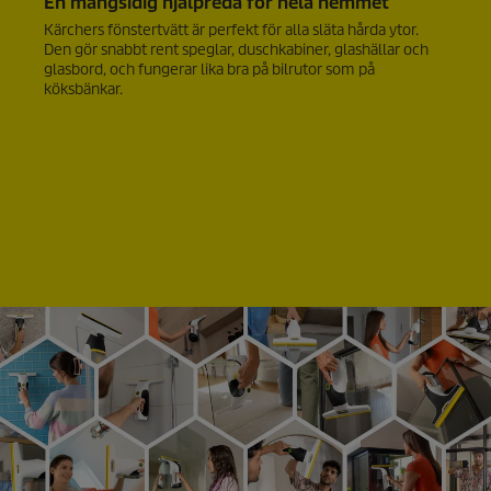
En mångsidig hjälpreda för hela hemmet
u
n
Kärchers fönstertvätt är perfekt för alla släta hårda ytor.
d
Den gör snabbt rent speglar, duschkabiner, glashällar och
e
glasbord, och fungerar lika bra på bilrutor som på
r
köksbänkar.