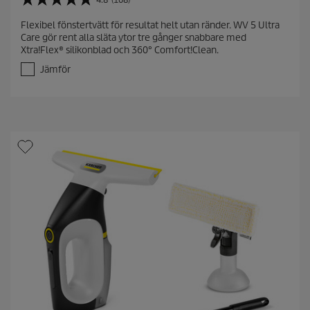
4
.
Flexibel fönstertvätt för resultat helt utan ränder. WV 5 Ultra
8
Care gör rent alla släta ytor tre gånger snabbare med
a
Xtra!Flex® silikonblad och 360° Comfort!Clean.
v
5
Jämför
s
t
j
ä
r
n
o
r
.
1
0
8
r
e
c
e
n
s
i