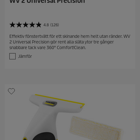
WV 2 Universal Precision
4.8
(126)
4
.
Effektiv fönstertvätt för ett skinande hem helt utan ränder. WV
8
2 Universal Precision gör rent alla släta ytor tre gånger
a
snabbare tack vare 360° Comfort!Clean.
v
5
Jämför
s
t
j
ä
r
n
o
r
.
1
2
6
r
e
c