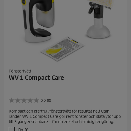
e
n
s
i
o
n
e
r
Fönstertvätt
WV 1 Compact Care
0.0
(0)
0
.
Kompakt och kraftfull fönstertvätt för resultat helt utan
0
ränder. WV 1 Compact Care gör rent fönster och släta ytor upp
a
till 3 gånger snabbare – för en enkel och smidig rengöring.
v
5
Jämför