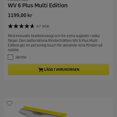
WV 6 Plus Multi Edition
C
1199,00 kr
u
r
4.7
(416)
4
r
.
Med innovativ bladteknologi och tre extra suglister i olika
e
7
färger: Den batteridrivna fönstertvätten WV 6 Plus Multi
a
n
Edition ger en personlig touch för skinande rena fönster på
v
t
nolltid.
5
p
s
Jämför
r
t
j
o
LÄGG I VARUKORGEN
ä
d
r
u
n
c
o
t
r
.
p
4
r
1
i
6
c
r