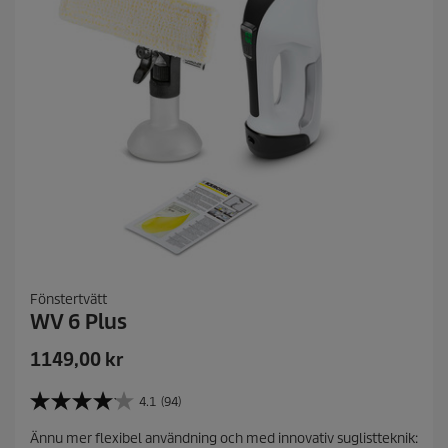
3
r
e
c
e
n
s
i
o
n
e
r
Fönstertvätt
WV 6 Plus
1149,00
kr
4.1
(94)
4
.
Ännu mer flexibel användning och med innovativ suglistteknik:
1