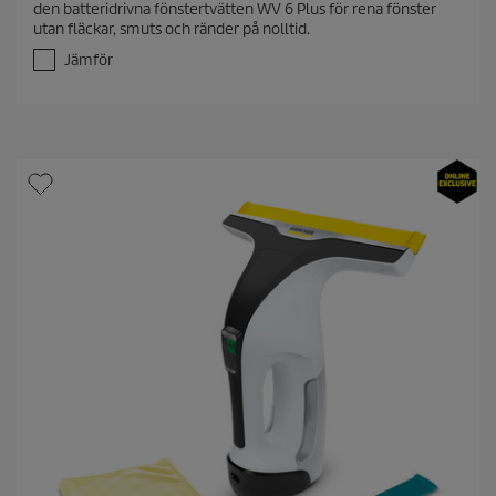
den batteridrivna fönstertvätten WV 6 Plus för rena fönster
a
utan fläckar, smuts och ränder på nolltid.
v
5
Jämför
s
t
j
ä
r
n
o
r
.
9
4
r
e
c
e
n
s
i
o
n
e
r