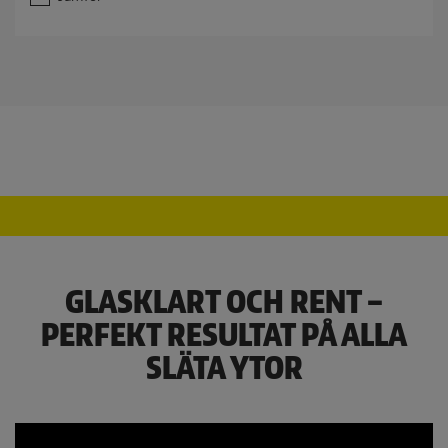
s
t
j
ä
r
n
o
r
.
GLASKLART OCH RENT –
PERFEKT RESULTAT PÅ ALLA
SLÄTA YTOR