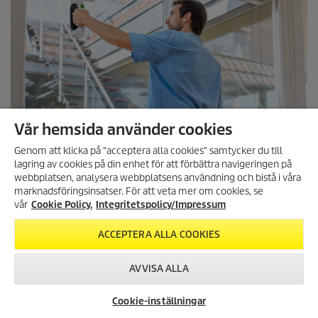
WV 2 Universal
Vår hemsida använder cookies
Vår mest mångsidiga fönstertvätt med perfekt balans mellan kraft
Genom att klicka på "acceptera alla cookies" samtycker du till
och drifttid för hela hemmet.
lagring av cookies på din enhet för att förbättra navigeringen på
ANMÄL DIG TILL VÅRT
webbplatsen, analysera webbplatsens användning och bistå i våra
NYHETSBREV!
marknadsföringsinsatser. För att veta mer om cookies, se
LÄS MER
Få 10% rabatt på ditt nästa köp
vår
Cookie Policy.
Integritetspolicy/Impressum
genom att registrera dig för vårt
nyhetsbrev.
ACCEPTERA ALLA COOKIES
REGISTRERA DIG
AVVISA ALLA
Cookie-inställningar