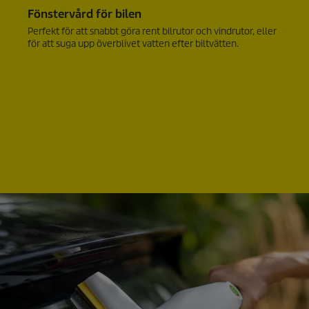
Fönstervård för bilen
Perfekt för att snabbt göra rent bilrutor och vindrutor, eller
för att suga upp överblivet vatten efter biltvätten.