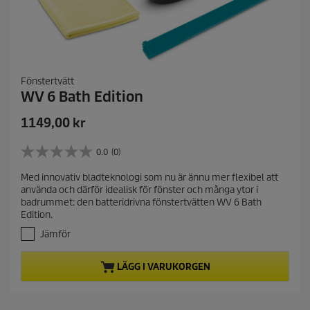
Fönstertvätt
WV 6 Bath Edition
C
1149,00 kr
u
r
0.0
(0)
0
r
.
Med innovativ bladteknologi som nu är ännu mer flexibel att
e
0
använda och därför idealisk för fönster och många ytor i
a
n
badrummet: den batteridrivna fönstertvätten WV 6 Bath
v
t
Edition.
5
p
s
Jämför
r
t
j
o
LÄGG I VARUKORGEN
ä
d
r
u
n
c
o