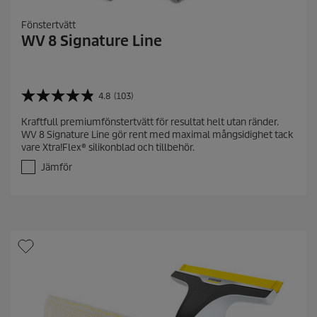
Fönstertvätt
WV 8 Signature Line
4.8
(103)
4
.
Kraftfull premiumfönstertvätt för resultat helt utan ränder.
8
WV 8 Signature Line gör rent med maximal mångsidighet tack
a
vare Xtra!Flex® silikonblad och tillbehör.
v
5
Jämför
s
t
j
ä
r
n
o
r
.
1
0