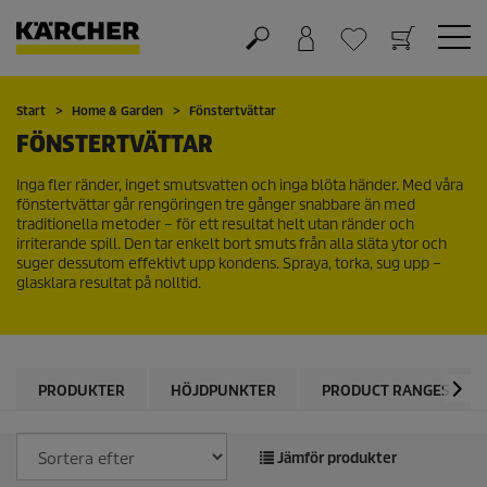
Varukorg
Önskelista
Start
Home & Garden
Fönstertvättar
FÖNSTERTVÄTTAR
Inga fler ränder, inget smutsvatten och inga blöta händer. Med våra
fönstertvättar går rengöringen tre gånger snabbare än med
traditionella metoder – för ett resultat helt utan ränder och
irriterande spill. Den tar enkelt bort smuts från alla släta ytor och
suger dessutom effektivt upp kondens. Spraya, torka, sug upp –
glasklara resultat på nolltid.
PRODUKTER
HÖJDPUNKTER
PRODUCT RANGES
Jämför produkter