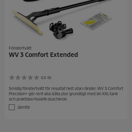
o
n
e
r
Fönstertvätt
WV 3 Comfort Extended
0.0
(0)
0
.
Smidig fönstertvätt för resultat helt utan ränder. WV 3 Comfort
0
Precision+ gör rent alla släta ytor grundligt med sin XXL-tank
a
och praktiska Hook!It-duschkrok.
v
5
Jämför
s
t
j
ä