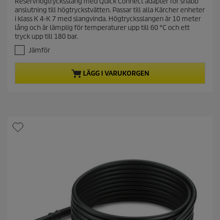
Reservhögtrycksslang med Quick Connect adapter för snabb
e
0
anslutning till högtryckstvätten. Passar till alla Kärcher enheter
a
n
i klass K 4-K 7 med slangvinda. Högtrycksslangen är 10 meter
v
t
lång och är lämplig för temperaturer upp till 60 °C och ett
5
p
tryck upp till 180 bar.
s
r
t
Jämför
j
o
ä
d
LÄGG I VARUKORGEN
r
u
n
c
o
t
r
.
p
4
r
r
i
e
c
c
e
e
n
s
i
o
n
e
r