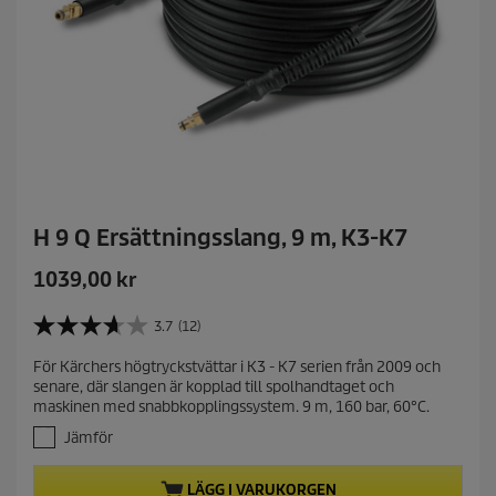
H 9 Q Ersättningsslang, 9 m, K3-K7
C
1039,00 kr
u
r
3.7
(12)
3
r
.
För Kärchers högtryckstvättar i K3 - K7 serien från 2009 och
e
7
senare, där slangen är kopplad till spolhandtaget och
a
n
maskinen med snabbkopplingssystem. 9 m, 160 bar, 60°C.
v
t
5
Jämför
p
s
r
t
LÄGG I VARUKORGEN
j