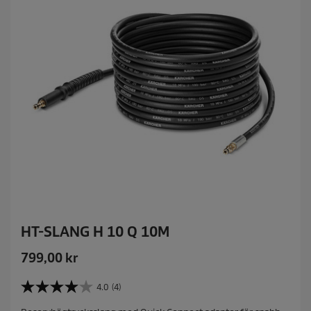
HT-SLANG H 10 Q 10M
C
799,00 kr
u
r
4.0
(4)
4
r
.