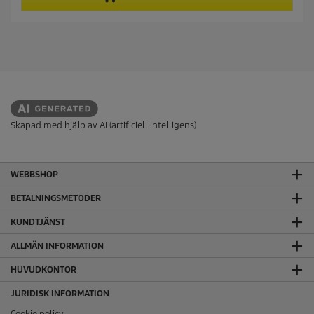
o
ä
d
r
u
n
c
o
t
r
.
p
1
r
2
i
r
c
e
Skapad med hjälp av AI (artificiell intelligens)
c
e
e
n
WEBBSHOP
s
i
BETALNINGSMETODER
o
n
KUNDTJÄNST
e
r
ALLMÄN INFORMATION
HUVUDKONTOR
JURIDISK INFORMATION
Cookie policy