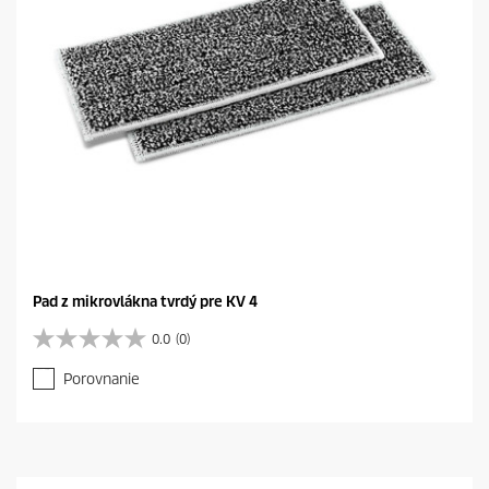
0
r
e
c
e
n
z
i
a
Pad z mikrovlákna tvrdý pre KV 4
0.0
(0)
0
.
Porovnanie
0
z
5
h
v
i