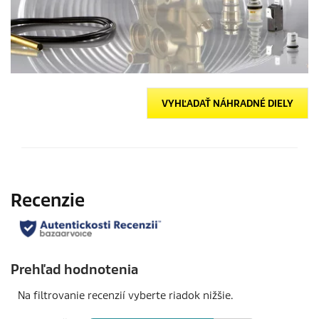
VYHĽADAŤ NÁHRADNÉ DIELY