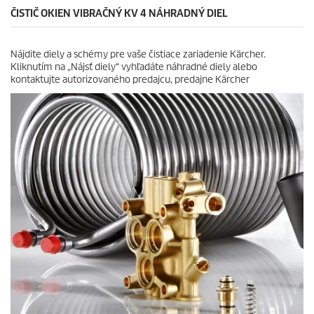
i
i
ČISTIČ OKIEN VIBRAČNÝ KV 4 NÁHRADNÝ DIEL
e
c
k
e
.
Nájdite diely a schémy pre vaše čistiace zariadenie Kärcher.
7
Kliknutím na „Nájsť diely“ vyhľadáte náhradné diely alebo
r
kontaktujte autorizovaného predajcu, predajne Kärcher
e
c
e
n
z
i
a