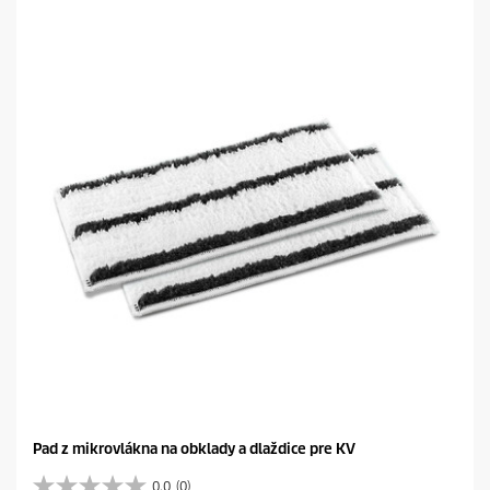
e
z
d
i
č
i
e
k
.
Pad z mikrovlákna na obklady a dlaždice pre KV
0.0
(0)