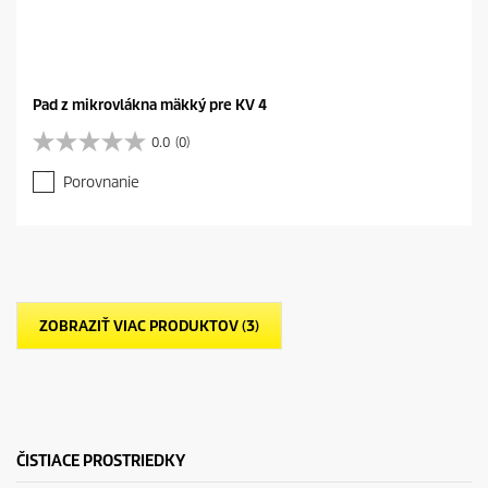
Pad z mikrovlákna mäkký pre KV 4
0.0
(0)
0
.
Porovnanie
0
z
5
h
v
i
e
ZOBRAZIŤ VIAC PRODUKTOV (3)
z
d
i
č
i
e
k
ČISTIACE PROSTRIEDKY
.