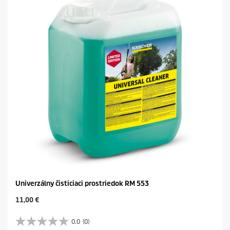
Univerzálny čisticiaci prostriedok RM 553
C
11,00 €
u
r
0.0
(0)
0
r