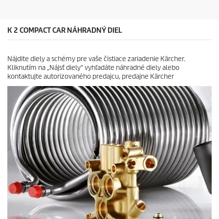
e
c
k
e
.
4
K 2 COMPACT CAR NÁHRADNÝ DIEL
r
e
c
Nájdite diely a schémy pre vaše čistiace zariadenie Kärcher.
e
Kliknutím na „Nájsť diely“ vyhľadáte náhradné diely alebo
n
kontaktujte autorizovaného predajcu, predajne Kärcher
z
i
a