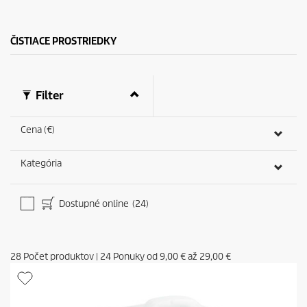
k
e
.
2
r
ČISTIACE PROSTRIEDKY
e
c
e
n
Filter
z
i
a
Cena (€)
Kategória
Dostupné online
(24)
28
Počet produktov
|
24
Ponuky od
9,00 €
až
29,00 €