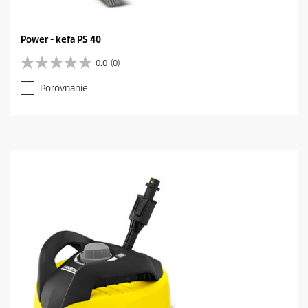
Power - kefa PS 40
0.0
(0)
0
.
Porovnanie
0
z
5
h
v
i
e
z
d
i
č
i
e
k
.