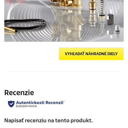
VYHĽADAŤ NÁHRADNÉ DIELY