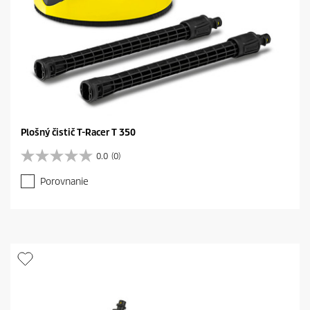
Plošný čistič T-Racer T 350
0.0
(0)
0
.
Porovnanie
0
z
5
h
v
i
e
z
d
i