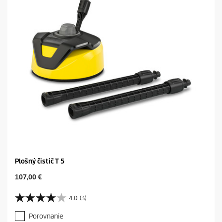
č
i
e
k
.
Plošný čistič T 5
C
107,00 €
u
r
4.0
(3)
4
r
.
e
Porovnanie
0
n