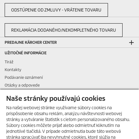
ODSTÚPENIE OD ZMLUVY - VRÁTENIE TOVARU
REKLAMÁCIA DODANÉHO/NEKOMPLETNÉHO TOVARU
PREDAJNE KÄRCHER CENTER
UŽITOČNÉ INFORMÁCIE
Tiráž
Kontakty
Podávanie oznámení
Otázky a odpovede
Všeobecné podmienky nájmu
Naše stránky používajú cookies
Všeobecné podmienky dlhodobého nájmu
Na našej webovej stránke využívame súbory cookies na
Všeobecné obchodné podmienky
prispôsobenie obsahu reklám, analýzu návštevnosti webovej
Všeobecné predajné, dodacie, montážne a záručné podmienky pre
stránky a vytváranie štatistík s cieľom personalizovaného obsahu.
obchodných a servisných partnerov
Súbory cookies môžete prijať alebo odmietnuť kliknutím na
HORÚCE LETO S KÄRCHER
jednotlivé tlačidlá. V prípade odmietnutia bude táto webová
Všeobecné podmienky pre službu servisná zmluva
POKRAČUJE!
stránka spracúvať iba nevyhnutné cookies, ktoré slúžia na