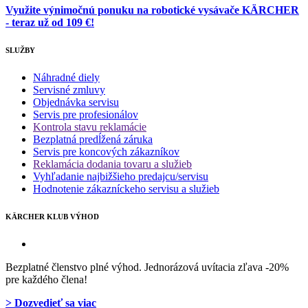
Využite výnimočnú ponuku na robotické vysávače KÄRCHER
- teraz už od 109 €!
SLUŽBY
Náhradné diely
Servisné zmluvy
Objednávka servisu
Servis pre profesionálov
Kontrola stavu reklamácie
Bezplatná predĺžená záruka
Servis pre koncových zákazníkov
Reklamácia dodania tovaru a služieb
Vyhľadanie najbižšieho predajcu/servisu
Hodnotenie zákazníckeho servisu a služieb
KÄRCHER KLUB VÝHOD
Bezplatné členstvo plné výhod. Jednorázová uvítacia zľava -20%
pre každého člena!
> Dozvedieť sa viac