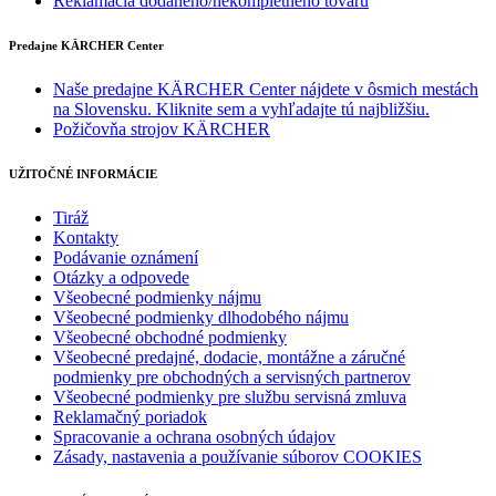
Reklamácia dodaného/nekompletného tovaru
Predajne KÄRCHER Center
Naše predajne KÄRCHER Center nájdete v ôsmich mestách
na Slovensku. Kliknite sem a vyhľadajte tú najbližšiu.
Požičovňa strojov KÄRCHER
UŽITOČNÉ INFORMÁCIE
Tiráž
Kontakty
Podávanie oznámení
Otázky a odpovede
Všeobecné podmienky nájmu
Všeobecné podmienky dlhodobého nájmu
Všeobecné obchodné podmienky
Všeobecné predajné, dodacie, montážne a záručné
podmienky pre obchodných a servisných partnerov
Všeobecné podmienky pre službu servisná zmluva
Reklamačný poriadok
Spracovanie a ochrana osobných údajov
Zásady, nastavenia a používanie súborov COOKIES