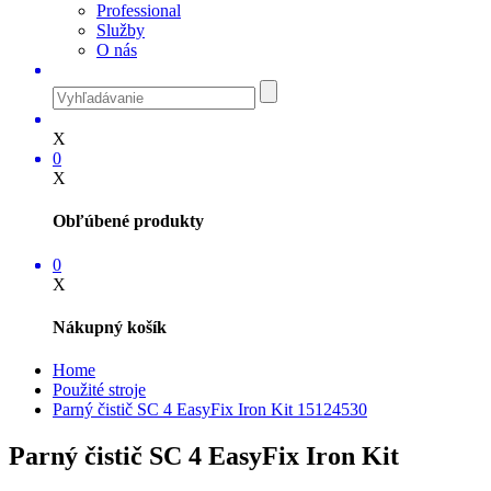
Professional
Služby
O nás
X
0
X
Obľúbené produkty
0
X
Nákupný košík
Home
Použité stroje
Parný čistič SC 4
EasyFix
Iron Kit 15124530
Parný čistič SC 4
EasyFix
Iron Kit