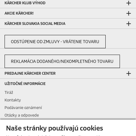
KÄRCHER KLUB VÝHOD
AKCIE KÄRCHER!
KÄRCHER SLOVAKIA SOCIAL MEDIA
ODSTÚPENIE OD ZMLUVY - VRÁTENIE TOVARU
REKLAMÁCIA DODANÉHO/NEKOMPLETNÉHO TOVARU
PREDAJNE KÄRCHER CENTER
UŽITOČNÉ INFORMÁCIE
Tiráž
Kontakty
Podávanie oznámení
Otázky a odpovede
Všeobecné podmienky nájmu
Naše stránky používajú cookies
Všeobecné podmienky dlhodobého nájmu