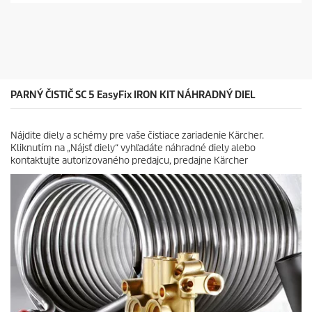
o
i
d
e
u
z
c
d
t
i
p
č
r
i
i
PARNÝ ČISTIČ SC 5
EasyFix
IRON KIT NÁHRADNÝ DIEL
e
c
k
e
.
Nájdite diely a schémy pre vaše čistiace zariadenie Kärcher.
Kliknutím na „Nájsť diely“ vyhľadáte náhradné diely alebo
kontaktujte autorizovaného predajcu, predajne Kärcher