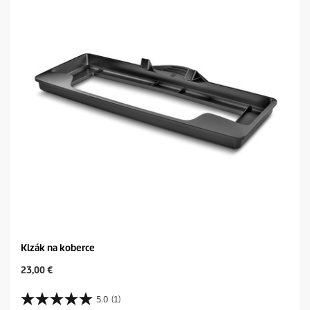
i
č
i
e
k
.
Klzák na koberce
C
23,00 €
u
r
5.0
(1)
5
r