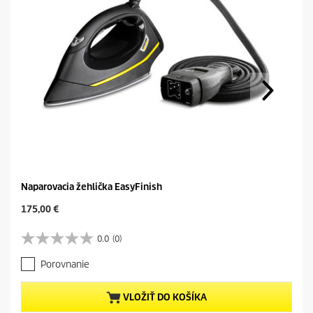
Naparovacia žehlička EasyFinish
C
175,00 €
u
r
0.0
(0)
0
r
.
e
Porovnanie
0
n
z
t
5
p
VLOŽIŤ DO KOŠÍKA
h
r