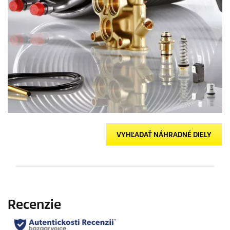
VYHĽADAŤ NÁHRADNÉ DIELY