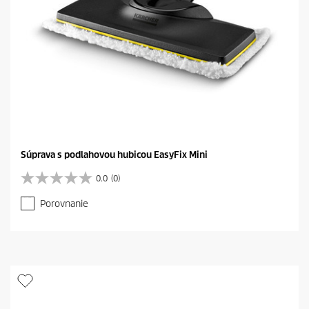
0
r
e
c
e
n
z
i
a
Súprava s podlahovou hubicou EasyFix Mini
0.0
(0)
0
.
Porovnanie
0
z
5
h
v
i
e
z
d