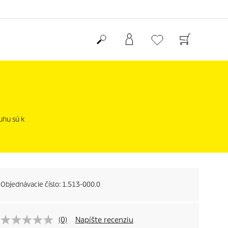
uhu sú k
Objednávacie číslo:
1.513-000.0
(0)
Napíšte recenziu