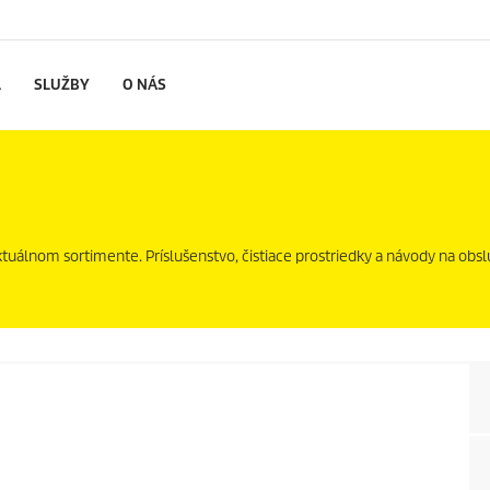
L
SLUŽBY
O NÁS
uálnom sortimente. Príslušenstvo, čistiace prostriedky a návody na obsl