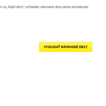
ím na „Nájsť diely“ vyhľadáte náhradné diely alebo kontaktujte
VYHĽADAŤ NÁHRADNÉ DIELY