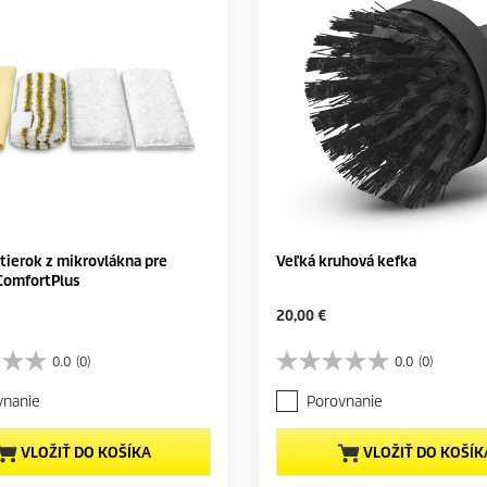
tierok z mikrovlákna pre
Veľká kruhová kefka
ComfortPlus
C
20,00 €
u
r
0.0
(0)
0.0
(0)
0
r
.
e
vnanie
Porovnanie
0
n
z
t
5
p
VLOŽIŤ DO KOŠÍKA
VLOŽIŤ DO KOŠÍK
h
r