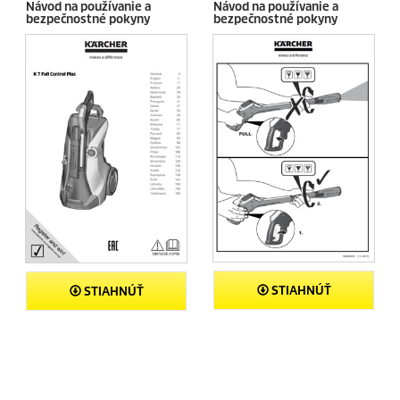
Návod na používanie a
Návod na používanie a
e
bezpečnostné pokyny
bezpečnostné pokyny
c
e
n
z
i
a
STIAHNÚŤ
STIAHNÚŤ