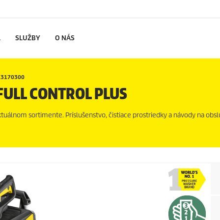
L
SLUŽBY
O NÁS
 13170300
FULL CONTROL PLUS
uálnom sortimente. Príslušenstvo, čistiace prostriedky a návody na obsl