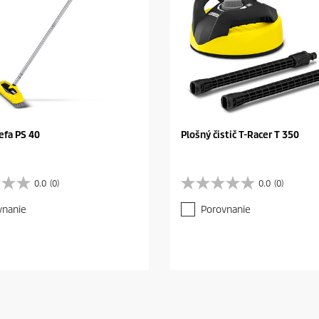
efa PS 40
Plošný čistič T-Racer T 350
0.0
(0)
0.0
(0)
0
.
vnanie
Porovnanie
0
z
5
h
v
i
e
z
d