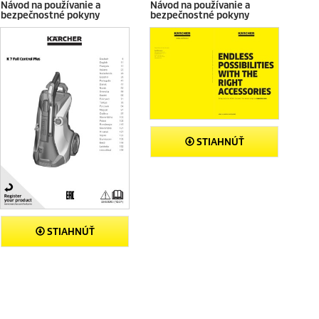
Návod na používanie a
Návod na používanie a
e
bezpečnostné pokyny
bezpečnostné pokyny
c
e
n
z
i
a
STIAHNÚŤ
STIAHNÚŤ