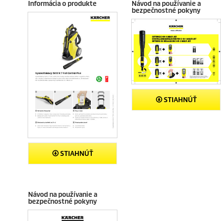
Informácia o produkte
Návod na používanie a
e
e
bezpečnostné pokyny
c
c
e
e
n
n
z
z
i
i
a
a
STIAHNÚŤ
STIAHNÚŤ
Návod na používanie a
bezpečnostné pokyny