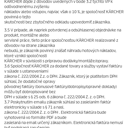
KÄRCHER dôjde z dôvodov uvedených v bode 3.2 týchto VP k
odôvodnenému zvýšeniu
nákladov alebo vstupov, najviac však o 10 %, je spoločnosť KÄRCHER
povinná o tejto
skutočnosti bez zbytočného odkladu upovedomiť zákazníka.
3.5 V prípade, ak napriek potvrdenej a odsúhlasenej objednávke na
produkt, montážne alebo
servisné práce, tieto práce spoločnosťou KÄRCHER realizované z
dôvodov na strane zákazníka
nebudú, je zákazník povinný znášať náhradu hotových nákladov,
ktoré vznikli spoločnosti
KÄRCHER v súvislosti s prípravou dodávky/montáže/opravy.
3.6 Spoločnosť KÄRCHER za dodané tovary a služby vystaví faktúru
v súlade s ustanoveniami
zákona č. 222/2004 Z.z. o DPH. Zákazník, ktorý je platiteľom DPH
súhlasí, že dodatočné opravy
pôvodnej faktúry (bonusové faktúry/dobropisy/opravné doklady)
môžu byť dobropisované bez
DPH v súlade s § 25 ods. 6 zákona č. 222/2004 Z. z. o DPH.
3.7 Poskytnutím emailu zákazník súhlasí so zasielaním faktúr
elektronicky v súlade s § 71 a nasl.
zákona č. 222/2004 Z. z. o DPH . Elektronická faktúra bude
vyhotovená vo formáte PDF a bude
zasielaná na email určený zákazníkom. Elektronická faktúra nemusí
byť podpísaná zaručeným