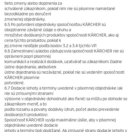
tieto zmeny alebo doplnenia za
schválené zákazníkom, pokiaľ ním nie sú písomne namietané
bezodkladne po doručení
zmenenej objednávky.
6.5 Po potvrdení objednávky spoločnosťou KÄRCHER sú
obojstranne záväzné údaje o druhu a
množstve dodávaných produktov spoločnosti KÄRCHER, ako aj
cena týchto produktov, pokiaľ k
jej zmene nedôjde podľa bodov 3.2 a 3.4 týchto VP.
6.6 Zamestnanci a/alebo zástupcovia spoločnosti KÄRCHER nie sú
oprávnení popri písomnej
komunikácii a realizácii dodávok, uzatvárať so zákazníkom žiadne
ústne dojednania; akékoľvek
ústne dojednania sú nezáväzné, pokiaľ nie sú vedením spoločnosti
KÄRCHER písomne
potvrdené.
6.7 Dodacie lehoty a termíny uvedené v písomnej objednávke (ak
nie sú zmluvnými stranami
výslovne v objednávke dohodnuté ako fixné) sa môžu po dohode so
zákazníkom meniť, a to
podľa rozsahu a povahy dodávky (druh, počet alebo prevedenie
dodávaných produktov).
Spoločnosť KÄRCHER vyvíja maximálne úsilie, aby v písomnej
objednávke uvedené dodacie
lehoty a termíny boli dodržané. Ak zmluvné strany dodacie lehoty v