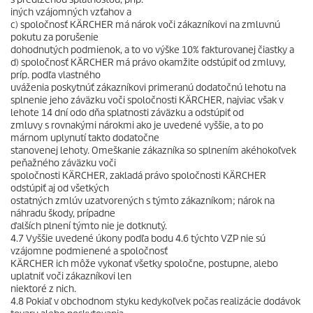
iných vzájomných vzťahov a
c) spoločnosť KÄRCHER má nárok voči zákazníkovi na zmluvnú
pokutu za porušenie
dohodnutých podmienok, a to vo výške 10% fakturovanej čiastky a
d) spoločnosť KÄRCHER má právo okamžite odstúpiť od zmluvy,
príp. podľa vlastného
uváženia poskytnúť zákazníkovi primeranú dodatočnú lehotu na
splnenie jeho záväzku voči spoločnosti KÄRCHER, najviac však v
lehote 14 dní odo dňa splatnosti záväzku a odstúpiť od
zmluvy s rovnakými nárokmi ako je uvedené vyššie, a to po
márnom uplynutí takto dodatočne
stanovenej lehoty. Omeškanie zákazníka so splnením akéhokoľvek
peňažného záväzku voči
spoločnosti KÄRCHER, zakladá právo spoločnosti KÄRCHER
odstúpiť aj od všetkých
ostatných zmlúv uzatvorených s týmto zákazníkom; nárok na
náhradu škody, prípadne
ďalších plnení týmto nie je dotknutý.
4.7 Vyššie uvedené úkony podľa bodu 4.6 týchto VZP nie sú
vzájomne podmienené a spoločnosť
KÄRCHER ich môže vykonať všetky spoločne, postupne, alebo
uplatniť voči zákazníkovi len
niektoré z nich.
4.8 Pokiaľ v obchodnom styku kedykoľvek počas realizácie dodávok