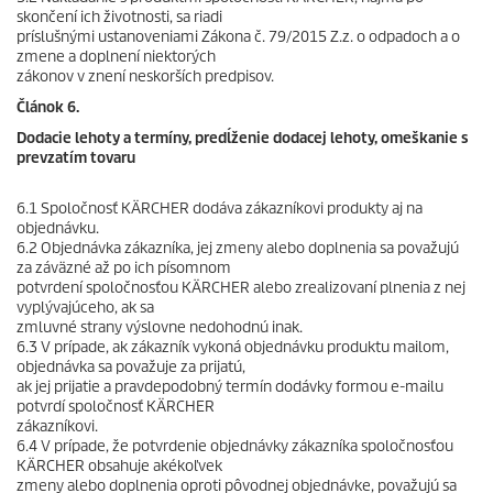
skončení ich životnosti, sa riadi
príslušnými ustanoveniami Zákona č. 79/2015 Z.z. o odpadoch a o
zmene a doplnení niektorých
zákonov v znení neskorších predpisov.
Článok 6.
Dodacie lehoty a termíny, predĺženie dodacej lehoty, omeškanie s
prevzatím tovaru
6.1 Spoločnosť KÄRCHER dodáva zákazníkovi produkty aj na
objednávku.
6.2 Objednávka zákazníka, jej zmeny alebo doplnenia sa považujú
za záväzné až po ich písomnom
potvrdení spoločnosťou KÄRCHER alebo zrealizovaní plnenia z nej
vyplývajúceho, ak sa
zmluvné strany výslovne nedohodnú inak.
6.3 V prípade, ak zákazník vykoná objednávku produktu mailom,
objednávka sa považuje za prijatú,
ak jej prijatie a pravdepodobný termín dodávky formou e-mailu
potvrdí spoločnosť KÄRCHER
zákazníkovi.
6.4 V prípade, že potvrdenie objednávky zákazníka spoločnosťou
KÄRCHER obsahuje akékoľvek
zmeny alebo doplnenia oproti pôvodnej objednávke, považujú sa