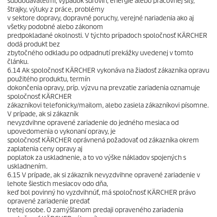
subdodávateľmi, výpadok surovín, energie alebo pracovnej sily,
štrajky, výluky z práce, problémy
v sektore dopravy, dopravné poruchy, verejné nariadenia ako aj
všetky podobné alebo zákonom
predpokladané okolnosti. V týchto prípadoch spoločnosť KÄRCHER
dodá produkt bez
zbytočného odkladu po odpadnutí prekážky uvedenej v tomto
článku.
6.14 Ak spoločnosť KÄRCHER vykonáva na žiadosť zákazníka opravu
použitého produktu, termín
dokončenia opravy, príp. výzvu na prevzatie zariadenia oznamuje
spoločnosť KÄRCHER
zákazníkovi telefonicky/mailom, alebo zasiela zákazníkovi písomne.
V prípade, ak si zákazník
nevyzdvihne opravené zariadenie do jedného mesiaca od
upovedomenia o vykonaní opravy, je
spoločnosť KÄRCHER oprávnená požadovať od zákazníka okrem
zaplatenia ceny opravy aj
poplatok za uskladnenie, a to vo výške nákladov spojených s
uskladnením.
6.15 V prípade, ak si zákazník nevyzdvihne opravené zariadenie v
lehote šiestich mesiacov odo dňa,
keď bol povinný ho vyzdvihnúť, má spoločnosť KÄRCHER právo
opravené zariadenie predať
tretej osobe. O zamýšľanom predaji opraveného zariadenia