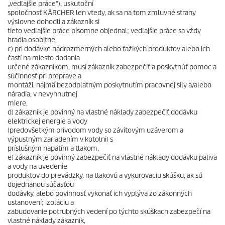
„vedľajšie práce“), uskutoční
spoločnosť KÄRCHER len vtedy, ak sa na tom zmluvné strany
výslovne dohodli a zákazník si
tieto vedľajšie práce písomne objednal; vedľajšie práce sa vždy
hradia osobitne,
c) pri dodávke nadrozmerných alebo ťažkých produktov alebo ich
častí na miesto dodania
určené zákazníkom, musí zákazník zabezpečiť a poskytnúť pomoc a
súčinnosť pri preprave a
montáži, najmä bezodplatným poskytnutím pracovnej sily a/alebo
náradia, v nevyhnutnej
miere,
d) zákazník je povinný na vlastné náklady zabezpečiť dodávku
elektrickej energie a vody
(predovšetkým prívodom vody so závitovým uzáverom a
výpustným zariadením v kotolni) s
príslušným napätím a tlakom,
e) zákazník je povinný zabezpečiť na vlastné náklady dodávku paliva
a vody na uvedenie
produktov do prevádzky, na tlakovú a vykurovaciu skúšku, ak sú
dojednanou súčasťou
dodávky, alebo povinnosť vykonať ich vyplýva zo zákonných
ustanovení; izoláciu a
zabudovanie potrubných vedení po týchto skúškach zabezpečí na
vlastné náklady zákazník,