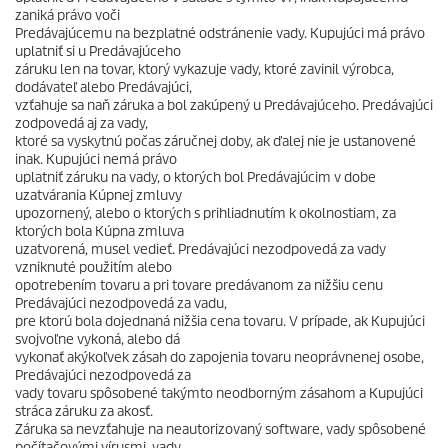
zaniká právo voči
Predávajúcemu na bezplatné odstránenie vady. Kupujúci má právo
uplatniť si u Predávajúceho
záruku len na tovar, ktorý vykazuje vady, ktoré zavinil výrobca,
dodávateľ alebo Predávajúci,
vzťahuje sa naň záruka a bol zakúpený u Predávajúceho. Predávajúci
zodpovedá aj za vady,
ktoré sa vyskytnú počas záručnej doby, ak ďalej nie je ustanovené
inak. Kupujúci nemá právo
uplatniť záruku na vady, o ktorých bol Predávajúcim v dobe
uzatvárania Kúpnej zmluvy
upozornený, alebo o ktorých s prihliadnutím k okolnostiam, za
ktorých bola Kúpna zmluva
uzatvorená, musel vedieť. Predávajúci nezodpovedá za vady
vzniknuté použitím alebo
opotrebením tovaru a pri tovare predávanom za nižšiu cenu
Predávajúci nezodpovedá za vadu,
pre ktorú bola dojednaná nižšia cena tovaru. V prípade, ak Kupujúci
svojvoľne vykoná, alebo dá
vykonať akýkoľvek zásah do zapojenia tovaru neoprávnenej osobe,
Predávajúci nezodpovedá za
vady tovaru spôsobené takýmto neodborným zásahom a Kupujúci
stráca záruku za akosť.
Záruka sa nevzťahuje na neautorizovaný software, vady spôsobené
počítačovými vírusmi, vady