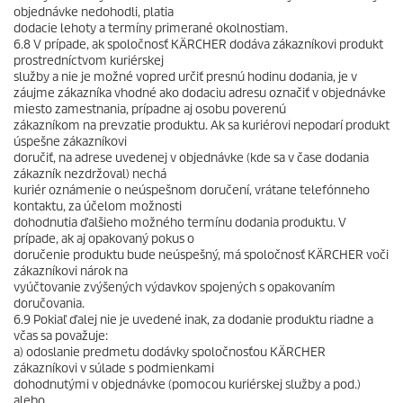
objednávke nedohodli, platia
dodacie lehoty a termíny primerané okolnostiam.
6.8 V prípade, ak spoločnosť KÄRCHER dodáva zákazníkovi produkt
prostredníctvom kuriérskej
služby a nie je možné vopred určiť presnú hodinu dodania, je v
záujme zákazníka vhodné ako dodaciu adresu označiť v objednávke
miesto zamestnania, prípadne aj osobu poverenú
zákazníkom na prevzatie produktu. Ak sa kuriérovi nepodarí produkt
úspešne zákazníkovi
doručiť, na adrese uvedenej v objednávke (kde sa v čase dodania
zákazník nezdržoval) nechá
kuriér oznámenie o neúspešnom doručení, vrátane telefónneho
kontaktu, za účelom možnosti
dohodnutia ďalšieho možného termínu dodania produktu. V
prípade, ak aj opakovaný pokus o
doručenie produktu bude neúspešný, má spoločnosť KÄRCHER voči
zákazníkovi nárok na
vyúčtovanie zvýšených výdavkov spojených s opakovaním
doručovania.
6.9 Pokiaľ ďalej nie je uvedené inak, za dodanie produktu riadne a
včas sa považuje:
a) odoslanie predmetu dodávky spoločnosťou KÄRCHER
zákazníkovi v súlade s podmienkami
dohodnutými v objednávke (pomocou kuriérskej služby a pod.)
alebo