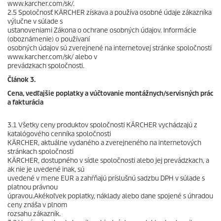
www.karcher.com/sk/.
2.5 Spoločnosť KÄRCHER získava a používa osobné údaje zákazníka
výlučne v súlade s
ustanoveniami Zákona o ochrane osobných údajov. Informácie
(oboznámenie) o používaní
osobných údajov sú zverejnené na internetovej stránke spoločnosti
www.karcher.com/sk/ alebo v
prevádzkach spoločnosti.
Článok 3.
Cena, vedľajšie poplatky a vúčtovanie montážnych/servisných prác
a fakturácia
3.1 Všetky ceny produktov spoločnosti KÄRCHER vychádzajú z
katalógového cenníka spoločnosti
KÄRCHER, aktuálne vydaného a zverejneného na internetových
stránkach spoločnosti
KÄRCHER, dostupného v sídle spoločnosti alebo jej prevádzkach, a
ak nie je uvedené inak, sú
uvedené v mene EUR a zahŕňajú príslušnú sadzbu DPH v súlade s
platnou právnou
úpravou.Akékoľvek poplatky, náklady alebo dane spojené s úhradou
ceny znáša v plnom
rozsahu zákazník.