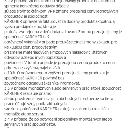
3.2 V prípade, ak od okamihu objednávky produktu do okamihu
splnenia konkrétnej dodávky dôjde v
súlade s týmto článkom VP k zmene predajnej ceny jednotlivých
produktov, je spoločnosť
KÄRCHER oprávnená fakturovať za dodaný produkt aktuálnu, aj
vyššiu predajnú cenu, ktorá je
platná a zverejnená v deň dodania tovaru. Zmenu predajnej ceny je
spoločnosť KÄRCHER tiež
oprávnená vykonať v prípade preukázateľnej zmeny základu pre
kalkuláciu cien, predovšetkým
pri zmene materiálových a mzdových nákladov či štátnych
odvodov, a/alebo iných poplatkov a
povinností. V tomto prípade je predajnou cenou produktu cena
primerane zvýšená, najviac však
o 10 %. O odôvodnenom zvýšení predajnej ceny produktu je
spoločnosť KÄRCHER povinná bez
zbytočného odkladu zákazníka informovať.
3.3 V prípade montážnych alebo servisných prác, ktoré spoločnosť
KÄRCHER realizuje priamo
alebo prostredníctvom svojich obchodných partnerov, sa tieto
práce účtujú vždy podľa aktuálnych
sadzieb spoločnosti KÄRCHER platných v okamihu realizácie
montáže alebo servisu.
3.4 V prípade, že po potvrdení objednávky montážnych alebo
servisných prác spoločnosťou