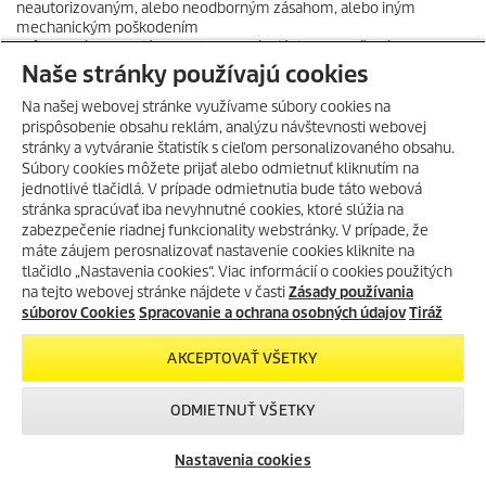
neautorizovaným, alebo neodborným zásahom, alebo iným
mechanickým poškodením
spôsobeným Kupujúcom, atď., Predávajúci alebo určená osoba
reklamáciu Kupujúceho
Naše stránky používajú cookies
zamietne.
9.12 Predávajúci pri uplatnení reklamácie podľa týchto VP vydá
Na našej webovej stránke využívame súbory cookies na
Kupujúcemu potvrdenie o prijatej
prispôsobenie obsahu reklám, analýzu návštevnosti webovej
reklamácii. Riadne a včas uplatnenú reklamáciu Predávajúci vybaví
stránky a vytváranie štatistík s cieľom personalizovaného obsahu.
v súlade s týmito VP, o čom
Súbory cookies môžete prijať alebo odmietnuť kliknutím na
HORÚCE LETO S KÄRCHER
vydá zákazníkovi potvrdenie
jednotlivé tlačidlá. V prípade odmietnutia bude táto webová
POKRAČUJE!
9.13 Nárok na uplatnenie záruky u Predávajúceho Kupujúcim
stránka spracúvať iba nevyhnutné cookies, ktoré slúžia na
zaniká:
Získajte svoje obľúbené
zabezpečenie riadnej funkcionality webstránky. V prípade, že
a. nepredložením dokladu o zaplatení, dodacieho listu alebo
nezľavnené produkty Home and
máte záujem perosnalizovať nastavenie cookies kliknite na
záručného listu, príslušenstva alebo
Garden so zľavou -26%
- použite
tlačidlo „Nastavenia cookies“. Viac informácií o cookies použitých
dokumentácie tovaru,
zľavový kód
LETNAVLNA!
na tejto webovej stránke nájdete v časti
Zásady používania
b. neoznámením zjavných vád pri prevzatí tovaru,
súborov Cookies
Spracovanie a ochrana osobných údajov
Tiráž
c. uplynutím záručnej doby tovaru,
d. mechanickým poškodením tovaru spôsobeným Kupujúcim,
SKOPÍROVAŤ ZĽAVOVÝ
AKCEPTOVAŤ VŠETKY
e. používaním tovaru v podmienkach, ktoré nezodpovedajú svojou
KÓD
vlhkosťou, chemickými a
mechanickými vplyvmi prirodzenému prostrediu,
ODMIETNUŤ VŠETKY
f. neodborným zaobchádzaním, obsluhou, alebo zanedbaním
starostlivosti o tovar,
> DOZVEDIEŤ SA VIAC
g. poškodením tovaru nadmerným zaťažovaním, alebo používaním
Nastavenia cookies
v rozpore s podmienkami