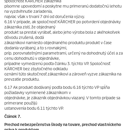
spoločnosť KÄRCHER zákazníka
písomne upovedomí a poskytne mu primeranú dodatočnú lehotu
na vyzdvihnutie zariadenia,
najviac však v trvaní 7 dní od doručenia výzvy.
6.16 V prípade, ak spoločnosť KÄRCHER po potvrdení objednávky
zákazníka zistí, že objednaný
produkt sa prestal vyrábať, alebo jeho výroba bola z akéhokoľvek
dôvodu zrušená, dodá
zákazníkovi namiesto objednaného produktu produkt v čase
dodania vyrábaný, a to s rovnakými,
príp. porovnateľnými parametrami, určený na dohodnutý účel a za
cenu dohodnutú v objednávke,
prípadne vymedzenú podľa článku 3. týchto VP. Spoločnosť
KÄRCHER bez zbytočného odkladu
oznámi túto skutočnosť zákazníkovi a zároveň vyzve zákazníka na
prevzatie produktu.
6.17 Ak produkt dodávaný podľa bodu 6.16 týchto VP spĺňa
požiadavky vymienené zákazníkom v
objednávke, je zákazník objednávkou viazaný. V tomto prípade sa
primerane použijú
ustanovenia bodu 6.11 týchto VP.
Článok 7.
Prechod nebezpečenstva škody na tovare, prechod vlastníckeho
práva k produktom