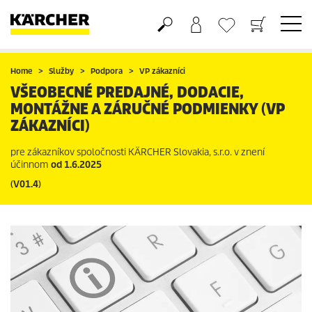
Nákupný košík
Obľúbené produkty
Home
Služby
Podpora
VP zákazníci
VŠEOBECNÉ PREDAJNÉ, DODACIE,
MONTÁŽNE A ZÁRUČNÉ PODMIENKY (VP
ZÁKAZNÍCI)
pre zákazníkov spoločnosti KÄRCHER Slovakia, s.r.o. v znení
účinnom
od 1.6.2025
(V01.4)