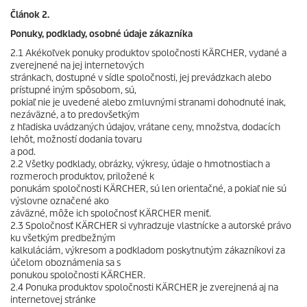
Článok 2.
Ponuky, podklady, osobné údaje zákazníka
2.1 Akékoľvek ponuky produktov spoločnosti KÄRCHER, vydané a
zverejnené na jej internetových
stránkach, dostupné v sídle spoločnosti, jej prevádzkach alebo
prístupné iným spôsobom, sú,
pokiaľ nie je uvedené alebo zmluvnými stranami dohodnuté inak,
nezáväzné, a to predovšetkým
z hľadiska uvádzaných údajov, vrátane ceny, množstva, dodacích
lehôt, možností dodania tovaru
a pod.
2.2 Všetky podklady, obrázky, výkresy, údaje o hmotnostiach a
rozmeroch produktov, priložené k
ponukám spoločnosti KÄRCHER, sú len orientačné, a pokiaľ nie sú
výslovne označené ako
záväzné, môže ich spoločnosť KÄRCHER meniť.
2.3 Spoločnosť KÄRCHER si vyhradzuje vlastnícke a autorské právo
ku všetkým predbežným
kalkuláciám, výkresom a podkladom poskytnutým zákazníkovi za
účelom oboznámenia sa s
ponukou spoločnosti KÄRCHER.
2.4 Ponuka produktov spoločnosti KÄRCHER je zverejnená aj na
internetovej stránke