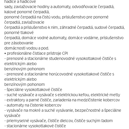
hadice a hadicové
sady, zavlažovacie hodiny a automaty, odvodňovacie čerpadlá,
kalové ponorné čerpadlá,
ponorné čerpadlá na čistú vodu, príslušenstvo pre ponorné
čerpadlá, zavlažovacie
čerpadlá a príslušenstvo k nim, záhradné čerpadlá, sudové čerpadlá,
ponorné tlakové
čerpadlá, domáce vodné automaty, domáce vodárne, príslušenstvo
pre zásobovanie
domácnosti vodou a pod.
• profesionálne čistiace prístroje CPI
- prenosné a stacionárne studenovodné vysokotlakové čističe s
elektrickým alebo
benzínovým pohonom
- prenosné a stacionárne horúcovodné vysokotlakové čističe s
elektrickým alebo
benzínovým pohonom
- špeciálne vysokotlakové čističe
- suché vysávače a vysávače s elektrickou kefou, elektrické metly
- extraktory a parné čističe, zariadenia na medzičistenie kobercov
- automaty na čistenie kobercov
- vysávače na mokré a suché vysávanie, bezpečnostné a špeciálne
vysávače
- priemyselné vysávače, čističe dielcov, čističe suchým ľadom
- stacionárne vysokotlakové čističe