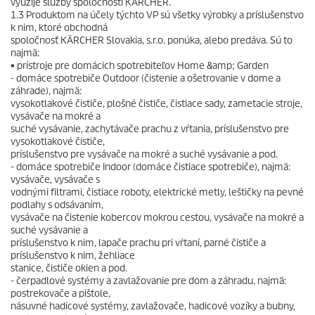
využije služby spoločnosti KÄRCHER.
1.3 Produktom na účely týchto VP sú všetky výrobky a príslušenstvo
k nim, ktoré obchodná
spoločnosť KÄRCHER Slovakia, s.r.o. ponúka, alebo predáva. Sú to
najmä:
• prístroje pre domácich spotrebiteľov Home &amp; Garden
- domáce spotrebiče Outdoor (čistenie a ošetrovanie v dome a
záhrade), najmä:
vysokotlakové čističe, plošné čističe, čistiace sady, zametacie stroje,
vysávače na mokré a
suché vysávanie, zachytávače prachu z vŕtania, príslušenstvo pre
vysokotlakové čističe,
príslušenstvo pre vysávače na mokré a suché vysávanie a pod.
- domáce spotrebiče Indoor (domáce čistiace spotrebiče), najmä:
vysávače, vysávače s
vodnými filtrami, čistiace roboty, elektrické metly, leštičky na pevné
podlahy s odsávaním,
vysávače na čistenie kobercov mokrou cestou, vysávače na mokré a
suché vysávanie a
príslušenstvo k nim, lapače prachu pri vŕtaní, parné čističe a
príslušenstvo k nim, žehliace
stanice, čističe okien a pod.
- čerpadlové systémy a zavlažovanie pre dom a záhradu, najmä:
postrekovače a pištole,
násuvné hadicové systémy, zavlažovače, hadicové vozíky a bubny,