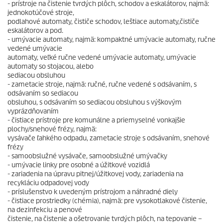
- prístroje na čistenie tvrdých plôch, schodov a eskalátorov, najmä:
jednokotúčové stroje,
podlahové automaty, čističe schodov, leštiace automaty,čističe
eskalátorov a pod.
- umývacie automaty, najmä: kompaktné umývacie automaty, ručne
vedené umývacie
automaty, veľké ručne vedené umývacie automaty, umývacie
automaty so stojacou, alebo
sediacou obsluhou
- zametacie stroje, najmä: ručné, ručne vedené s odsávaním, s
odsávaním so sediacou
obsluhou, s odsávaním so sediacou obsluhou s výškovým
vyprázdňovaním
- čistiace prístroje pre komunálne a priemyselné vonkajšie
plochy/snehové frézy, najmä:
vysávače ľahkého odpadu, zametacie stroje s odsávaním, snehové
frézy
- samoobslužné vysávače, samoobslužné umývačky
- umývacie linky pre osobné a úžitkové vozidlá
- zariadenia na úpravu pitnej/úžitkovej vody, zariadenia na
recykláciu odpadovej vody
- príslušenstvo k uvedeným prístrojom a náhradné diely
- čistiace prostriedky (chémia), najmä: pre vysokotlakové čistenie,
na dezinfekciu a penové
čistenie, na čistenie a ošetrovanie tvrdých plôch, na tepovanie –