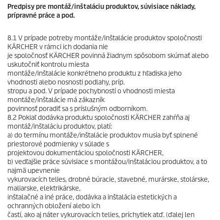
Predpisy pre montáž/inštaláciu produktov, súvisiace náklady,
prípravné práce a pod.
8.1 V prípade potreby montáže/inštalácie produktov spoločnosti
KÄRCHER v rámci ich dodania nie
je spoločnosť KÄRCHER povinná žiadnym spôsobom skúmať alebo
uskutočniť kontrolu miesta
montáže/inštalácie konkrétneho produktu z hľadiska jeho
vhodnosti alebo nosnosti podlahy, príp.
stropu a pod. V prípade pochybností o vhodnosti miesta
montáže/inštalácie má zákazník
povinnosť poradiť sa s príslušným odborníkom.
8.2 Pokiaľ dodávka produktu spoločnosti KÄRCHER zahŕňa aj
montáž/inštaláciu produktov, platí:
a) do termínu montáže/inštalácie produktov musia byť splnené
priestorové podmienky v súlade s
projektovou dokumentáciou spoločnosti KÄRCHER,
b) vedľajšie práce súvisiace s montážou/inštaláciou produktov, a to
najmä upevnenie
vykurovacích telies, drobné búracie, stavebné, murárske, stolárske,
maliarske, elektrikárske,
inštalačné a iné práce, dodávka a inštalácia estetických a
ochranných obložení alebo ich
častí, ako aj náter vykurovacích telies, príchytiek atď. (ďalej len