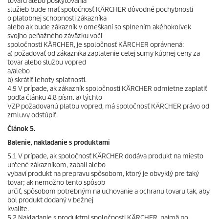
tovaru alebo poskytovania
služieb bude mať spoločnosť KÄRCHER dôvodné pochybnosti
o platobnej schopnosti zákazníka
alebo ak bude zákazník v omeškaní so splnením akéhokoľvek
svojho peňažného záväzku voči
spoločnosti KÄRCHER, je spoločnosť KÄRCHER oprávnená:
a) požadovať od zákazníka zaplatenie celej sumy kúpnej ceny za
tovar alebo službu vopred
a/alebo
b) skrátiť lehoty splatnosti.
4.9 V prípade, ak zákazník spoločnosti KÄRCHER odmietne zaplatiť
podľa článku 4.8 písm. a) týchto
VZP požadovanú platbu vopred, má spoločnosť KÄRCHER právo od
zmluvy odstúpiť.
Článok 5.
Balenie, nakladanie s produktami
5.1 V prípade, ak spoločnosť KÄRCHER dodáva produkt na miesto
určené zákazníkom, zabalí alebo
vybaví produkt na prepravu spôsobom, ktorý je obvyklý pre taký
tovar; ak nemožno tento spôsob
určiť, spôsobom potrebným na uchovanie a ochranu tovaru tak, aby
bol produkt dodaný v bežnej
kvalite.
5.2 Nakladanie s produktmi spoločnosti KÄRCHER, najmä po