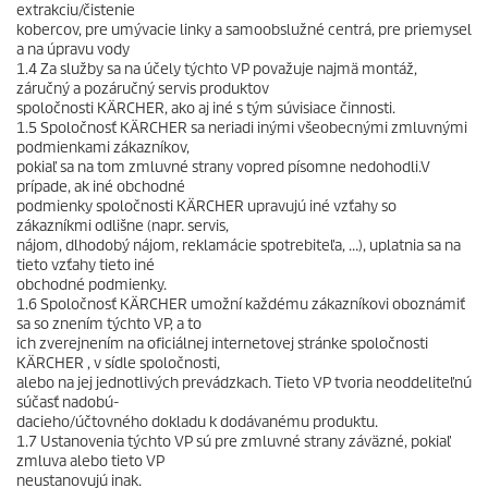
extrakciu/čistenie
kobercov, pre umývacie linky a samoobslužné centrá, pre priemysel
a na úpravu vody
1.4 Za služby sa na účely týchto VP považuje najmä montáž,
záručný a pozáručný servis produktov
spoločnosti KÄRCHER, ako aj iné s tým súvisiace činnosti.
1.5 Spoločnosť KÄRCHER sa neriadi inými všeobecnými zmluvnými
podmienkami zákazníkov,
pokiaľ sa na tom zmluvné strany vopred písomne nedohodli.V
prípade, ak iné obchodné
podmienky spoločnosti KÄRCHER upravujú iné vzťahy so
zákazníkmi odlišne (napr. servis,
nájom, dlhodobý nájom, reklamácie spotrebiteľa, …), uplatnia sa na
tieto vzťahy tieto iné
obchodné podmienky.
1.6 Spoločnosť KÄRCHER umožní každému zákazníkovi oboznámiť
sa so znením týchto VP, a to
ich zverejnením na oficiálnej internetovej stránke spoločnosti
KÄRCHER , v sídle spoločnosti,
alebo na jej jednotlivých prevádzkach. Tieto VP tvoria neoddeliteľnú
súčasť nadobú-
dacieho/účtovného dokladu k dodávanému produktu.
1.7 Ustanovenia týchto VP sú pre zmluvné strany záväzné, pokiaľ
zmluva alebo tieto VP
neustanovujú inak.