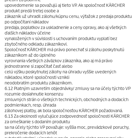
upovedomenie sa považujú aj tieto VP. Ak spoločnosť KÄRCHER
produkt predá tretej osobe a
zákazník už uhradil zálohu/kúpnu cenu, výťažok z predaja produktu
po odpočítaní nákladov
predaja, poplatkov za uskladnenie a ceny opravy, ako aj všetkých
ďalších nákladov účelne
vynaložených v súvislosti s uchovaním produktu vyplatí bez
zbytočného odkladu zákazníkovi.
Spoločnosť KÄRCHER má právo ponechať si zálohu poskytnutú
zákazníkom až do úplného
vyrovnania všetkých záväzkov zákazníka, ako aj má právo
jednostranne si započítať časť alebo
celú výšku poskytnutej zálohy na úhradu vyššie uvedených
nákladov, ktoré spoločnosti vznikli
neodobratím produktu zákazníkom.
6.12 Platným uzavretím objednávky/ zmluvy sa na účely týchto VP
rozumie dosiahnutie konsenzu
zmluvných strán o všetkých technických, obchodných a dodacích
podmienkach, resp. úhrada
zálohovej platby, ak bola spoločnosťou KÄRCHER požadovaná.
6.13 Za okolnosti vylučujúce zodpovednosť spoločnosti KÄRCHER
za omeškanie s dodaním produktu
sa na účely týchto VP považuje: vyššia moc, prevádzkové poruchy,
prekročenie dodacích lehôt