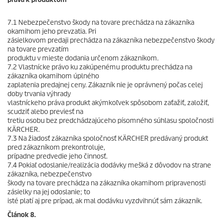
7.1 Nebezpečenstvo škody na tovare prechádza na zákazníka
okamihom jeho prevzatia. Pri
zásielkovom predaji prechádza na zákazníka nebezpečenstvo škody
na tovare prevzatím
produktu v mieste dodania určenom zákazníkom.
7.2 Vlastnícke právo ku zakúpenému produktu prechádza na
zákazníka okamihom úplného
zaplatenia predajnej ceny. Zákazník nie je oprávnený počas celej
doby trvania výhrady
vlastníckeho práva produkt akýmkoľvek spôsobom zaťažiť, založiť,
scudziť alebo previesť na
tretiu osobu bez predchádzajúceho písomného súhlasu spoločnosti
KÄRCHER.
7.3 Na žiadosť zákazníka spoločnosť KÄRCHER predávaný produkt
pred zákazníkom prekontroluje,
prípadne predvedie jeho činnosť.
7.4 Pokiaľ odoslanie/realizácia dodávky mešká z dôvodov na strane
zákazníka, nebezpečenstvo
škody na tovare prechádza na zákazníka okamihom pripravenosti
zásielky na jej odoslanie; to
isté platí aj pre prípad, ak mal dodávku vyzdvihnúť sám zákazník.
Článok 8.