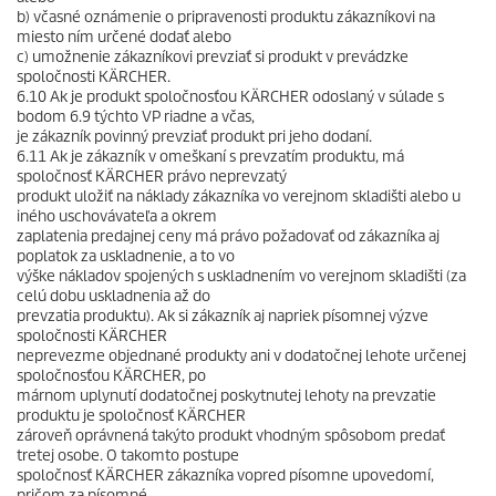
b) včasné oznámenie o pripravenosti produktu zákazníkovi na
miesto ním určené dodať alebo
c) umožnenie zákazníkovi prevziať si produkt v prevádzke
spoločnosti KÄRCHER.
6.10 Ak je produkt spoločnosťou KÄRCHER odoslaný v súlade s
bodom 6.9 týchto VP riadne a včas,
je zákazník povinný prevziať produkt pri jeho dodaní.
6.11 Ak je zákazník v omeškaní s prevzatím produktu, má
spoločnosť KÄRCHER právo neprevzatý
produkt uložiť na náklady zákazníka vo verejnom skladišti alebo u
iného uschovávateľa a okrem
zaplatenia predajnej ceny má právo požadovať od zákazníka aj
poplatok za uskladnenie, a to vo
výške nákladov spojených s uskladnením vo verejnom skladišti (za
celú dobu uskladnenia až do
prevzatia produktu). Ak si zákazník aj napriek písomnej výzve
spoločnosti KÄRCHER
neprevezme objednané produkty ani v dodatočnej lehote určenej
spoločnosťou KÄRCHER, po
márnom uplynutí dodatočnej poskytnutej lehoty na prevzatie
produktu je spoločnosť KÄRCHER
zároveň oprávnená takýto produkt vhodným spôsobom predať
tretej osobe. O takomto postupe
spoločnosť KÄRCHER zákazníka vopred písomne upovedomí,
pričom za písomné