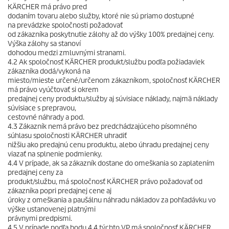
KÄRCHER má právo pred
dodaním tovaru alebo služby, ktoré nie sú priamo dostupné
na prevádzke spoločnosti požadovať
od zákazníka poskytnutie zálohy až do výšky 100% predajnej ceny.
Výška zálohy sa stanoví
dohodou medzi zmluvnými stranami.
4.2 Ak spoločnosť KÄRCHER produkt/službu podľa požiadaviek
zákazníka dodá/vykoná na
miesto/mieste určené/určenom zákazníkom, spoločnosť KÄRCHER
má právo vyúčtovať si okrem
predajnej ceny produktu/služby aj súvisiace náklady, najmä náklady
súvisiace s prepravou,
cestovné náhrady a pod.
4.3 Zákazník nemá právo bez predchádzajúceho písomného
súhlasu spoločnosti KÄRCHER uhradiť
nižšiu ako predajnú cenu produktu, alebo úhradu predajnej ceny
viazať na splnenie podmienky.
4.4 V prípade, ak sa zákazník dostane do omeškania so zaplatením
predajnej ceny za
produkt/službu, má spoločnosť KÄRCHER právo požadovať od
zákazníka popri predajnej cene aj
úroky z omeškania a paušálnu náhradu nákladov za pohľadávku vo
výške ustanovenej platnými
právnymi predpismi.
4.5 V prípade podľa bodu 4.4 týchto VP má spoločnosť KÄRCHER