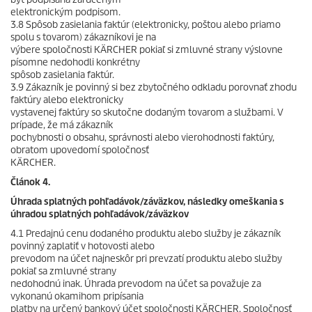
elektronickým podpisom.
3.8 Spôsob zasielania faktúr (elektronicky, poštou alebo priamo
spolu s tovarom) zákazníkovi je na
výbere spoločnosti KÄRCHER pokiaľ si zmluvné strany výslovne
písomne nedohodli konkrétny
spôsob zasielania faktúr.
3.9 Zákazník je povinný si bez zbytočného odkladu porovnať zhodu
faktúry alebo elektronicky
vystavenej faktúry so skutočne dodaným tovarom a službami. V
prípade, že má zákazník
pochybnosti o obsahu, správnosti alebo vierohodnosti faktúry,
obratom upovedomí spoločnosť
KÄRCHER.
Článok 4.
Úhrada splatných pohľadávok/záväzkov, následky omeškania s
úhradou splatných
pohľadávok/záväzkov
4.1 Predajnú cenu dodaného produktu alebo služby je zákazník
povinný zaplatiť v hotovosti alebo
prevodom na účet najneskôr pri prevzatí produktu alebo služby
pokiaľ sa zmluvné strany
nedohodnú inak. Úhrada prevodom na účet sa považuje za
vykonanú okamihom pripísania
platby na určený bankový účet spoločnosti KÄRCHER. Spoločnosť