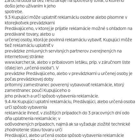
Záručná doba sa tiež nevzťahuje na spotrebný tovar, u ktorého
došlo jeho užívaním k jeho
spotrebe.
9.3 Kupujúci môže uplatniť reklamáciu osobne alebo písomne v
ktorejkoľvek prevádzkarni
Predávajúceho, v ktorej je prijatie reklamácie možné s ohľadom na
predávané tovary, alebo u
určenej osoby, ktorá je povinná reklamáciu vybaviť. Kupujúci môže
tiež reklamáciu uplatniť v
prevádzke zmluvných servisných partnerov zverejnených na
internetovej stránke
www.karcher.sk, alebo v príbalovom letáku, príp. v záručnom liste
(ďalej len „určená osoba“). V
prevádzke Predávajúceho, alebo v prevádzkarni u určenej osoby je
počas prevádzkovej doby
prítomný zamestnanec poverený vybavovať reklamácie, ktorý
zamestnanec poučí Kupujúceho o
jeho právach a určí spôsob vybavenia reklamácie.
9.4 Ak Kupujúci uplatní reklamáciu, Predávajúci, alebo určená osoba
určí spôsob vybavenia
reklamácie ihneď, v zložitých prípadoch do 3 pracovných dní odo
dňa uplatnenia reklamácie; v
odôvodnených prípadoch, najmä ak sa vyžaduje zložité technické
zhodnotenie stavu tovaru určí
Predávajúci, alebo určená osoba spôsob vybavenia reklamácie