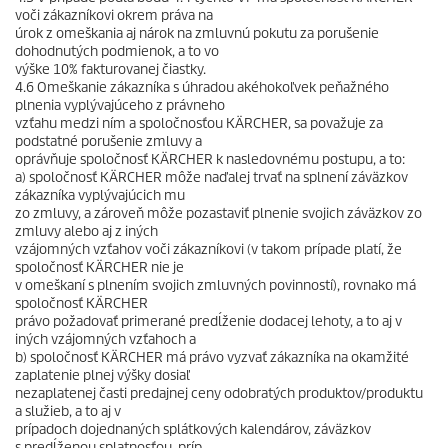
voči zákazníkovi okrem práva na
úrok z omeškania aj nárok na zmluvnú pokutu za porušenie
dohodnutých podmienok, a to vo
výške 10% fakturovanej čiastky.
4.6 Omeškanie zákazníka s úhradou akéhokoľvek peňažného
plnenia vyplývajúceho z právneho
vzťahu medzi ním a spoločnosťou KÄRCHER, sa považuje za
podstatné porušenie zmluvy a
oprávňuje spoločnosť KÄRCHER k nasledovnému postupu, a to:
a) spoločnosť KÄRCHER môže naďalej trvať na splnení záväzkov
zákazníka vyplývajúcich mu
zo zmluvy, a zároveň môže pozastaviť plnenie svojich záväzkov zo
zmluvy alebo aj z iných
vzájomných vzťahov voči zákazníkovi (v takom prípade platí, že
spoločnosť KÄRCHER nie je
v omeškaní s plnením svojich zmluvných povinností), rovnako má
spoločnosť KÄRCHER
právo požadovať primerané predĺženie dodacej lehoty, a to aj v
iných vzájomných vzťahoch a
b) spoločnosť KÄRCHER má právo vyzvať zákazníka na okamžité
zaplatenie plnej výšky dosiaľ
nezaplatenej časti predajnej ceny odobratých produktov/produktu
a služieb, a to aj v
prípadoch dojednaných splátkových kalendárov, záväzkov
s predĺženou splatnosťou, príp.