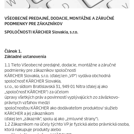
VŠEOBECNÉ PREDAJNÉ, DODACIE, MONTÁŽNE A ZÁRUČNÉ
PODMIENKY PRE ZÁKAZNÍKOV
SPOLOČNOSTI KÄRCHER Slovakia, s.r.o.
Článok 1.
Základné ustanovenia
1.1 Tieto Všeobecné predajné, dodacie, montážne a záručné
podmienky pre zákazníkov spoločnosti
KÄRCHER Slovakia, s.r.o. (ďalej len „VP“) vydáva obchodná
spoločnosť KÄRCHER Slovakia,
s.r.o., so sídlom Bratislavská 31, 949 01 Nitra (ďalej aj ako
„spoločnosť KÄRCHER“) za účelom
úpravy všetkých práv a povinností vyplývajúcich zo záväzkovo-
právnych vzťahov medzi
spoločnosťou KÄRCHER ako dodávateľom produktov/ služieb
KÄRCHER a jej zákazníkom
(ďalej len „zákazník“, spolu aj ako „zmluvné strany“).
1.2 Zákazníkom na účely týchto VP je fyzická alebo právnická osoba,
ktorá nakupuje produkty alebo