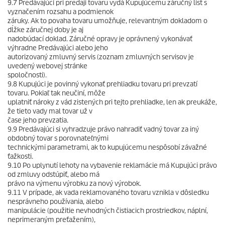
9.7 Predávajúci pri predaji tovaru vydá Kupujúcemu záručný list s
vyznačením rozsahu a podmienok
záruky. Ak to povaha tovaru umožňuje, relevantným dokladom o
dĺžke záručnej doby je aj
nadobúdací doklad. Záručné opravy je oprávnený vykonávať
výhradne Predávajúci alebo jeho
autorizovaný zmluvný servis (zoznam zmluvných servisov je
uvedený webovej stránke
spoločnosti).
9.8 Kupujúci je povinný vykonať prehliadku tovaru pri prevzatí
tovaru. Pokiaľ tak neučiní, môže
uplatniť nároky z vád zistených pri tejto prehliadke, len ak preukáže,
že tieto vady mal tovar už v
čase jeho prevzatia.
9.9 Predávajúci si vyhradzuje právo nahradiť vadný tovar za iný
obdobný tovar s porovnateľnými
technickými parametrami, ak to kupujúcemu nespôsobí závažné
ťažkosti.
9.10 Po uplynutí lehoty na vybavenie reklamácie má Kupujúci právo
od zmluvy odstúpiť, alebo má
právo na výmenu výrobku za nový výrobok.
9.11 V prípade, ak vada reklamovaného tovaru vznikla v dôsledku
nesprávneho používania, alebo
manipulácie (použitie nevhodných čistiacich prostriedkov, náplní,
neprimeraným preťažením),