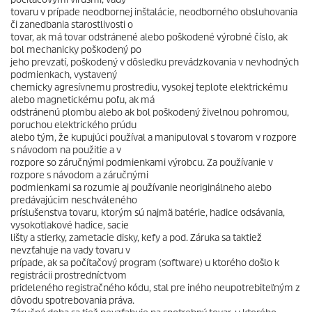
tovaru v prípade neodbornej inštalácie, neodborného obsluhovania
či zanedbania starostlivosti o
tovar, ak má tovar odstránené alebo poškodené výrobné číslo, ak
bol mechanicky poškodený po
jeho prevzatí, poškodený v dôsledku prevádzkovania v nevhodných
podmienkach, vystavený
chemicky agresívnemu prostrediu, vysokej teplote elektrickému
alebo magnetickému poľu, ak má
odstránenú plombu alebo ak bol poškodený živelnou pohromou,
poruchou elektrického prúdu
alebo tým, že kupujúci používal a manipuloval s tovarom v rozpore
s návodom na použitie a v
rozpore so záručnými podmienkami výrobcu. Za používanie v
rozpore s návodom a záručnými
podmienkami sa rozumie aj používanie neoriginálneho alebo
predávajúcim neschváleného
príslušenstva tovaru, ktorým sú najmä batérie, hadice odsávania,
vysokotlakové hadice, sacie
lišty a stierky, zametacie disky, kefy a pod. Záruka sa taktiež
nevzťahuje na vady tovaru v
prípade, ak sa počítačový program (software) u ktorého došlo k
registrácii prostredníctvom
prideleného registračného kódu, stal pre iného neupotrebiteľným z
dôvodu spotrebovania práva.