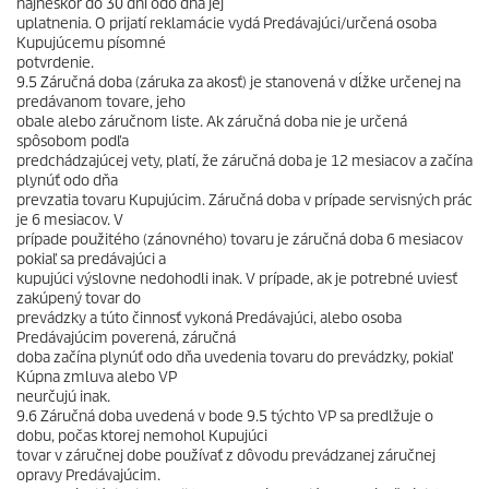
najneskôr do 30 dní odo dňa jej
uplatnenia. O prijatí reklamácie vydá Predávajúci/určená osoba
Kupujúcemu písomné
potvrdenie.
9.5 Záručná doba (záruka za akosť) je stanovená v dĺžke určenej na
predávanom tovare, jeho
obale alebo záručnom liste. Ak záručná doba nie je určená
spôsobom podľa
predchádzajúcej vety, platí, že záručná doba je 12 mesiacov a začína
plynúť odo dňa
prevzatia tovaru Kupujúcim. Záručná doba v prípade servisných prác
je 6 mesiacov. V
prípade použitého (zánovného) tovaru je záručná doba 6 mesiacov
pokiaľ sa predávajúci a
kupujúci výslovne nedohodli inak. V prípade, ak je potrebné uviesť
zakúpený tovar do
prevádzky a túto činnosť vykoná Predávajúci, alebo osoba
Predávajúcim poverená, záručná
doba začína plynúť odo dňa uvedenia tovaru do prevádzky, pokiaľ
Kúpna zmluva alebo VP
neurčujú inak.
9.6 Záručná doba uvedená v bode 9.5 týchto VP sa predlžuje o
dobu, počas ktorej nemohol Kupujúci
tovar v záručnej dobe používať z dôvodu prevádzanej záručnej
opravy Predávajúcim.