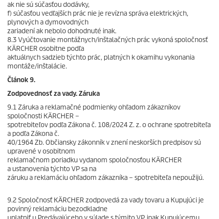
ak nie sú súčasťou dodávky,
f) súčasťou vedľajších prác nie je revízna správa elektrických,
plynových a dymovodných
zariadení ak nebolo dohodnuté inak.
8.3 Vyúčtovanie montážnych/inštalačných prác vykoná spoločnosť
KÄRCHER osobitne podľa
aktuálnych sadzieb týchto prác, platných k okamihu vykonania
montáže/inštalácie.
Článok 9.
Zodpovednosť za vady. Záruka
9.1 Záruka a reklamačné podmienky ohľadom zákazníkov
spoločnosti KÄRCHER –
spotrebiteľov podľa Zákona č. 108/2024 Z. z. o ochrane spotrebiteľa
a podľa Zákona č.
40/1964 Zb. Občiansky zákonník v znení neskorších predpisov sú
upravené v osobitnom
reklamačnom poriadku vydanom spoločnosťou KÄRCHER
a ustanovenia týchto VP sa na
záruku a reklamáciu ohľadom zákazníka – spotrebiteľa nepoužijú.
9.2 Spoločnosť KÄRCHER zodpovedá za vady tovaru a Kupujúci je
povinný reklamáciu bezodkladne
uplatniť u Predávajúceho v súlade s týmito VP, inak Kupujúcemu