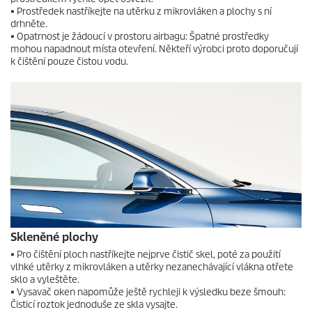
• Prostředek nastříkejte na utěrku z mikrovláken a plochy s ní
drhněte.
• Opatrnost je žádoucí v prostoru airbagu: Špatné prostředky
mohou napadnout místa otevření. Někteří výrobci proto doporučují
k čištění pouze čistou vodu.
Skleněné plochy
• Pro čištění ploch nastříkejte nejprve čistič skel, poté za použití
vlhké utěrky z mikrovláken a utěrky nezanechávající vlákna otřete
sklo a vyleštěte.
• Vysavač oken napomůže ještě rychleji k výsledku beze šmouh:
Čisticí roztok jednoduše ze skla vysajte.