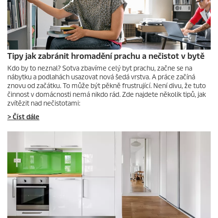
z
í
Tipy jak zabránit hromadění prachu a nečistot v bytě
Kdo by to neznal? Sotva zbavíme celý byt prachu, začne se na
nábytku a podlahách usazovat nová šedá vrstva. A práce začíná
znovu od začátku. To může být pěkně frustrující. Není divu, že tuto
činnost v domácnosti nemá nikdo rád. Zde najdete několik tipů, jak
zvítězit nad nečistotami:
> Číst dále