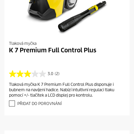
Tlaková myčka
K 7 Premium Full Control Plus
3.0
(2)
3
.
Tlaková myčka K 7 Premium Full Control Plus disponuje i
0
bubnem na navíjení hadice. Nabízí intuitivní regulaci tlaku
z
pomocí +/- tlačítek a LCD displej pro kontrolu.
5
h
PŘIDAT DO POROVNÁNÍ
v
ě
z
d
i