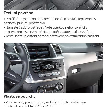
Textilní povrchy
• Pro čištění textilního polstrování sedaček postačí teplá voda s
běžnými pracími prostředky.
• Naneste čisticí prostředek froté utěrkou nebo rukavicí z
mikrovláken a suchým ručníkem opět z autosedaček vytřete.
• Ještě snazší je čištění pomocí nástřikového extrakčního zařízení.
Plastové povrchy
• Plastové díly jako armatury a chyty můžete příslušným
prostředkem rychle opět osvěžit.