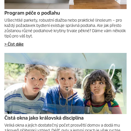
Program péče o podlahu
Ušlechtilé parkety, robustní dlažba nebo praktické linoleum – pro
každý požadavek bydlení existuje správná podlaha. Ale jak přesto
zůstanou různé podlahové krytiny trvale pěkné? Dáme vám několik
tipů pro váš byt.
> Číst dále
Čistá okna jako královská disciplína
Velká okna a jejich dostatečný počet prosvětlí domov a dodá mu
zároveň přátelský vzhled. Déšť, pyly a jemný prach je však rychle