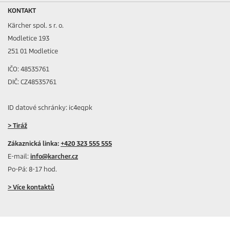
KONTAKT
Kärcher spol. s r. o.
Modletice 193
251 01 Modletice
IČO: 48535761
DIČ: CZ48535761
ID datové schránky: ic4eqpk
> Tiráž
Zákaznická linka:
+420 323 555 555
E-mail:
info@karcher.cz
Po-Pá: 8-17 hod.
> Více kontaktů