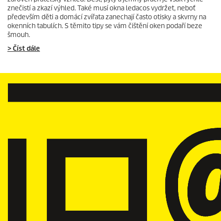
znečistí a zkazí výhled. Také musí okna ledacos vydržet, neboť
především děti a domácí zvířata zanechají často otisky a skvrny na
okenních tabulích. S těmito tipy se vám čištění oken podaří beze
šmouh.
> Číst dále