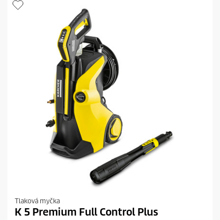
č
e
k
.
2
r
e
c
e
n
z
í
Tlaková myčka
K 5 Premium Full Control Plus