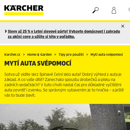
Nákupní košík
Seznam oblíbených produktů
Slevy až 25 % v Letní slevové párty! Vybavte domácnost i zahradu
za akční ceny a užijte si léto v pořádku.
Karcher.cz
Home & Garden
Tipy pro použití
Mytí auta svépomocí
MYTÍ AUTA SVÉPOMOCÍ
Sotva už vidíte skrz špinavé čelní sklo auta? Dobrý výhled z auta je
základ. A co vaše dítě? Zanechalo spoustu drobečků a písku na
zadních sedačkách? V tuto chvíli nastal čas pro důkladné vyčištění
auta zevnitř i zvenku. Se správným vybavením je to hračka – a ještě
vás to bude bavit.