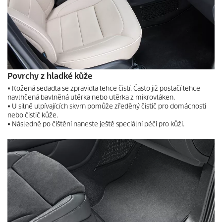
Povrchy z hladké kůže
• Kožená sedadla se zpravidla lehce čistí. Často již postačí lehce
navlhčená bavlněná utěrka nebo utěrka z mikrovláken.
• U silně ulpívajících skvrn pomůže zředěný čistič pro domácnosti
nebo čistič kůže.
• Následně po čištění naneste ještě speciální péči pro kůži.