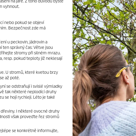
rašení na jaře. Z toho důvodu byste
n vyhnout.
cí nebo pokud se objeví
ením. Bezpečnost zde má
ní u peckovin, jádrovin a
ní ten správný čas: Větve jsou
stříhejte stromy při silném mrazu.
resp. pokud teploty již neklesají
kve. U stromů, které kvetou brzy
 se až poté.
Nyní se odstraňují i svislé výmladky
ávě tak některé neplodící druhy
u se hojí rychleji. Léto je také
é dřeviny. I některé ovocné druhy
plodnosti však proveďte řez stromů
ejlépe se konkrétně informujte,