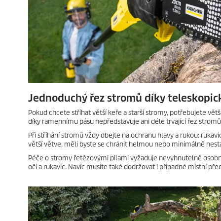
Jednoduchý řez stromů díky teleskopi
Pokud chcete stříhat větší keře a starší stromy, potřebujete vět
díky ramennímu pásu nepředstavuje ani déle trvající řez stromů
Při stříhání stromů vždy dbejte na ochranu hlavy a rukou: rukav
větší větve, měli byste se chránit helmou nebo minimálně nestát
Péče o stromy řetězovými pilami vyžaduje nevyhnutelně osobní 
očí a rukavic. Navíc musíte také dodržovat i případné místní před