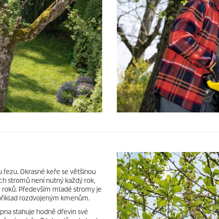
hu řezu. Okrasné keře se většinou
ých stromů není nutný každý rok,
6 roků. Především mladé stromy je
 například rozdvojeným kmenům.
rpna stahuje hodně dřevin své