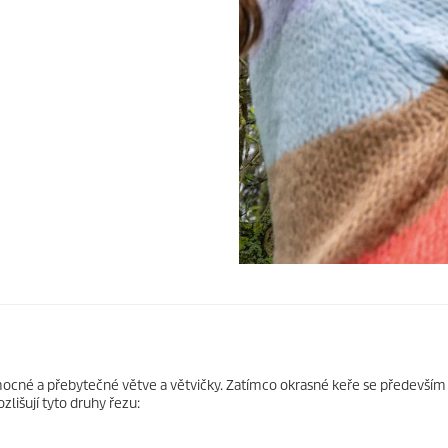
mocné a přebytečné větve a větvičky. Zatímco okrasné keře se především t
lišují tyto druhy řezu: