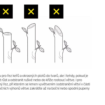
 pro řez keřů a okrasných plotů do tvarů, ale i tehdy, pokud je
růst a odstranit rušivé nebo do kříže rostoucí větve. I pro
ý řez, při kterém se kmen vyvětvením (odstranění větví v části
očních výhonů větve zakrátíte až na boční nebo spodní pupeny