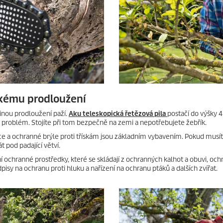
ckému prodloužení
šinou prodloužení paží.
Aku teleskopická řetězová pila
postačí do výšky 4
 problém. Stojíte při tom bezpečně na zemi a nepotřebujete žebřík.
ice a ochranné brýle proti třískám jsou základním vybavením. Pokud musít
 pod padající větví.
ochranné prostředky, které se skládají z ochranných kalhot a obuvi, och
pisy na ochranu proti hluku a nařízení na ochranu ptáků a dalších zvířat.