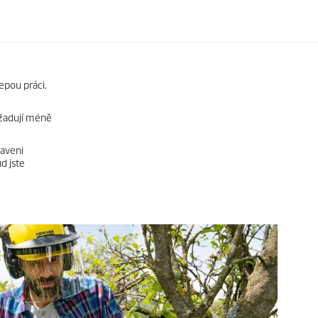
pou práci.
žadují méně
taveni
d jste