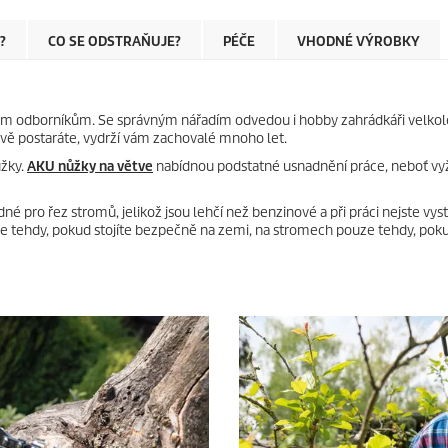
?
CO SE ODSTRAŇUJE?
PÉČE
VHODNÉ VÝROBKY
m odborníkům. Se správným nářadím odvedou i hobby zahrádkáři velkole
livě postaráte, vydrží vám zachovalé mnoho let.
ůžky.
AKU nůžky na větve
nabídnou podstatné usnadnění práce, neboť vy
né pro řez stromů, jelikož jsou lehčí než benzinové a při práci nejste vys
ze tehdy, pokud stojíte bezpečně na zemi, na stromech pouze tehdy, poku