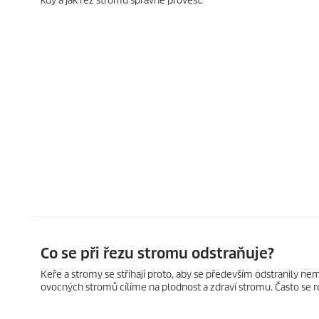
kdy a jak řez stromu správně provést.
Co se při řezu stromu odstraňuje?
Keře a stromy se stříhají proto, aby se především odstranily ne
ovocných stromů cílíme na plodnost a zdraví stromu. Často se roz