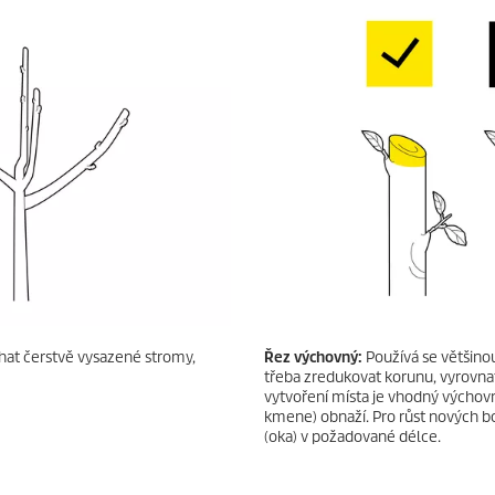
íhat čerstvě vysazené stromy,
Řez výchovný:
Používá se většinou
třeba zredukovat korunu, vyrovnat 
vytvoření místa je vhodný výchovn
kmene) obnaží. Pro růst nových b
(oka) v požadované délce.