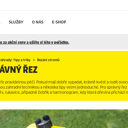
L
SLUŽBY
O NÁS
E-SHOP
 za akční ceny a užijte si léto v pořádku.
ahrady: Tipy a triky
Řezání stromů
RÁVNÝ ŘEZ
ře pravidelnou péči. Pokud mají dobře vypadat, krásně kvést a rodit ovoc
dnou zahradní technikou a několika tipy velmi jednoduché. Pro správný řez
ěv, rukavice, případně žebřík a harmonogram, kdy která dřevina přichází n