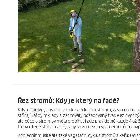
Řez stromů: Kdy je který na řadě?
Kdy je správný čas pro řez kterých keřů a stromů, závisí na dru
stříhají každý rok, aby si zachovaly požadovaný tvar. Řez ovocn
ale péče o strom by měla probíhat i zde pravidelně každé 4 až 
třeba cíleně stříhat častěji, aby se zamezilo špatnému růstu,
Zohlednit musíte ale také vegetační cyklus stromů a keřů: Od s