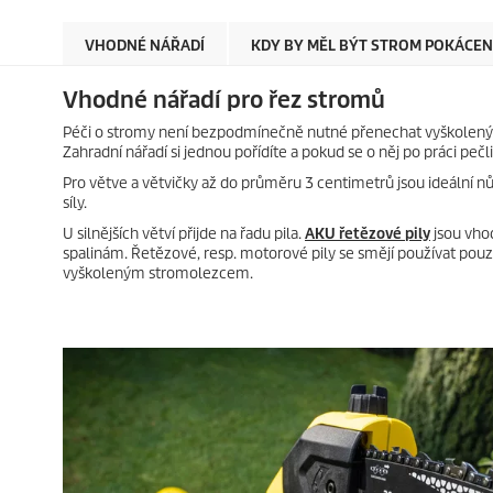
VHODNÉ NÁŘADÍ
KDY BY MĚL BÝT STROM POKÁCEN
Vhodné nářadí pro řez stromů
Péči o stromy není bezpodmínečně nutné přenechat vyškolený
Zahradní nářadí si jednou pořídíte a pokud se o něj po práci peč
Pro větve a větvičky až do průměru 3 centimetrů jsou ideální n
síly.
U silnějších větví přijde na řadu pila.
AKU řetězové pily
jsou vhod
spalinám. Řetězové, resp. motorové pily se smějí používat pou
vyškoleným stromolezcem.