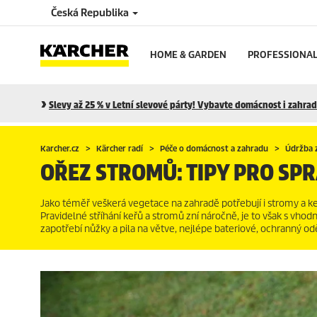
Česká Republika
HOME & GARDEN
PROFESSIONA
Slevy až 25 % v Letní slevové párty! Vybavte domácnost i zahradu
Karcher.cz
Kärcher radí
Péče o domácnost a zahradu
Údržba z
OŘEZ STROMŮ: TIPY PRO SP
Jako téměř veškerá vegetace na zahradě potřebují i stromy a ke
Pravidelné stříhání keřů a stromů zní náročně, je to však s vho
zapotřebí nůžky a pila na větve, nejlépe bateriové, ochranný od