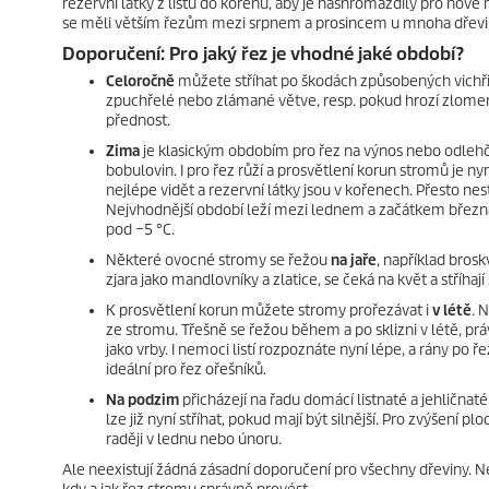
rezervní látky z listů do kořenů, aby je nashromáždily pro nové 
se měli větším řezům mezi srpnem a prosincem u mnoha dřevi
Doporučení: Pro jaký řez je vhodné jaké období?
Celoročně
můžete stříhat po škodách způsobených vichři
zpuchřelé nebo zlámané větve, resp. pokud hrozí zlom
přednost.
Zima
je klasickým obdobím pro řez na výnos nebo odlehče
bobulovin. I pro řez růží a prosvětlení korun stromů je ny
nejlépe vidět a rezervní látky jsou v kořenech. Přesto ne
Nejvhodnější období leží mezi lednem a začátkem března, 
pod −5 °C.
Některé ovocné stromy se řežou
na jaře
, například bros
zjara jako mandlovníky a zlatice, se čeká na květ a stříhají
K prosvětlení korun můžete stromy prořezávat i
v létě
. 
ze stromu. Třešně se řežou během a po sklizni v létě, pr
jako vrby. I nemoci listí rozpoznáte nyní lépe, a rány po řez
ideální pro řez ořešníků.
Na podzim
přicházejí na řadu domácí listnaté a jehličnat
lze již nyní stříhat, pokud mají být silnější. Pro zvýšení 
raději v lednu nebo únoru.
Ale neexistují žádná zásadní doporučení pro všechny dřeviny. N