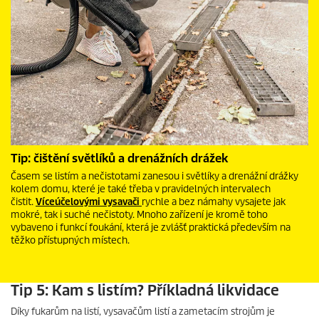
Tip: čištění světlíků a drenážních drážek
Časem se listím a nečistotami zanesou i světlíky a drenážní drážky
kolem domu, které je také třeba v pravidelných intervalech
čistit.
Víceúčelovými vysavači
rychle a bez námahy vysajete jak
mokré, tak i suché nečistoty. Mnoho zařízení je kromě toho
vybaveno i funkcí foukání, která je zvlášť praktická především na
těžko přístupných místech.
Tip 5: Kam s listím? Příkladná likvidace
Díky fukarům na listí, vysavačům listí a zametacím strojům je