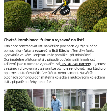
Chytrá kombinace: fukar a vysavač na listí
Kdo chce odstraňovat listí na větších plochách využije silného
pomocníka -
fukar a vysavač na listí Kärcher
. Ten díky funkci
vysávání a velkému objemu koše pomůže i při sbírání listí.
Odnímatelné příslušenství v případě potřeby sníží hmotnost
zařízení, jako u fukaru a vysavače listí
BLV 36-240 Battery
. Rychlost
v režimu vyfukování a vysávání lze plynule regulovat, například pro
opatrné odstraňování listí ze štěrku nebo kamení. Na větších
plochách pomohou odnímatelná kolečka a mulčovacím kolečkem
listí v případě potřeby rozdrtíte.