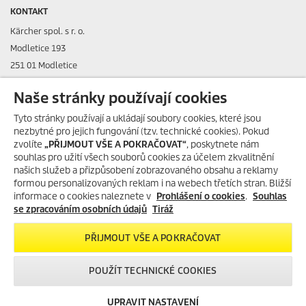
KONTAKT
Kärcher spol. s r. o.
Modletice 193
251 01 Modletice
IČO: 48535761
Naše stránky používají cookies
DIČ: CZ48535761
Tyto stránky používají a ukládají soubory cookies, které jsou
nezbytné pro jejich fungování (tzv. technické cookies). Pokud
ID datové schránky: ic4eqpk
zvolíte
„PŘIJMOUT VŠE A POKRAČOVAT“
, poskytnete nám
souhlas pro užití všech souborů cookies za účelem zkvalitnění
> Tiráž
našich služeb a přizpůsobení zobrazovaného obsahu a reklamy
formou personalizovaných reklam i na webech třetích stran. Bližší
Zákaznická linka:
+420 323 555 555
informace o cookies naleznete v
Prohlášení o cookies
.
Souhlas
E-mail:
info@karcher.cz
se zpracováním osobních údajů
Tiráž
Po-Pá: 8-17 hod.
PŘIJMOUT VŠE A POKRAČOVAT
> Více kontaktů
POUŽÍT TECHNICKÉ COOKIES
UPRAVIT NASTAVENÍ