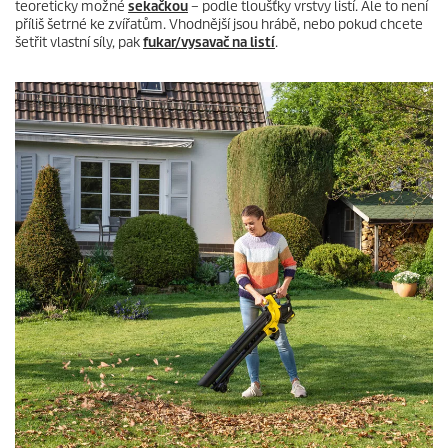
teoreticky možné
sekačkou
– podle tloušťky vrstvy listí. Ale to není
příliš šetrné ke zvířatům. Vhodnější jsou hrábě, nebo pokud chcete
šetřit vlastní síly, pak
fukar/vysavač na listí
.