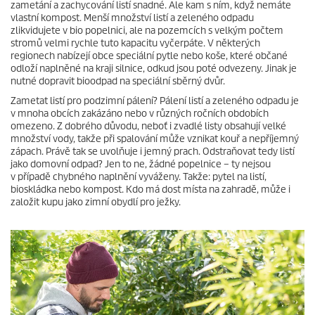
zametání a zachycování listí snadné. Ale kam s ním, když nemáte
vlastní kompost. Menší množství listí a zeleného odpadu
zlikvidujete v bio popelnici, ale na pozemcích s velkým počtem
stromů velmi rychle tuto kapacitu vyčerpáte. V některých
regionech nabízejí obce speciální pytle nebo koše, které občané
odloží naplněné na kraji silnice, odkud jsou poté odvezeny. Jinak je
nutné dopravit bioodpad na speciální sběrný dvůr.
Zametat listí pro podzimní pálení? Pálení listí a zeleného odpadu je
v mnoha obcích zakázáno nebo v různých ročních obdobích
omezeno. Z dobrého důvodu, neboť i zvadlé listy obsahují velké
množství vody, takže při spalování může vznikat kouř a nepříjemný
zápach. Právě tak se uvolňuje i jemný prach. Odstraňovat tedy listí
jako domovní odpad? Jen to ne, žádné popelnice – ty nejsou
v případě chybného naplnění vyváženy. Takže: pytel na listí,
bioskládka nebo kompost. Kdo má dost místa na zahradě, může i
založit kupu jako zimní obydlí pro ježky.