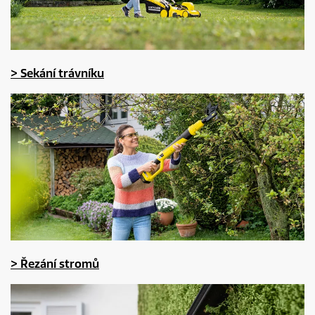
> Sekání trávníku
> Řezání stromů