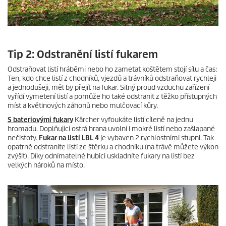
Tip 2: Odstranění listí fukarem
Odstraňovat listí hráběmi nebo ho zametat koštětem stojí sílu a čas:
Ten, kdo chce listí z chodníků, vjezdů a trávníků odstraňovat rychleji
a jednodušeji, měl by přejít na fukar. Silný proud vzduchu zařízení
vyřídí vymetení listí a pomůže ho také odstranit z těžko přístupných
míst a květinových záhonů nebo mulčovací kůry.
S bateriovými fukary
Kärcher vyfoukáte listí cíleně na jednu
hromadu. Doplňující ostrá hrana uvolní i mokré listí nebo zašlapané
nečistoty.
Fukar na listí LBL 4
je vybaven 2 rychlostními stupni. Tak
opatrně odstraníte listí ze štěrku a chodníku (na trávě můžete výkon
zvýšit). Díky odnímatelné hubici uskladníte fukary na listí bez
velkých nároků na místo.