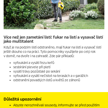
Více než jen zametání listí: fukar na listí a vysavač listí
jako multitalent
Když je na podzim listí odstraněno, mají fukar na listí a vysavač listí
ještě dlouho co na práci. Tyto pomocníky využijete po celý rok
v domě, na dvoře i na zahradě. Zde pár příkladů:
vyfoukání a vysátí řezu keřů
sesbírání plevele při pletí
vysátí trávy pozůstalé po sekání
vyfoukání a vysátí nečistot na terasách a v garážích
odstranění povadlých listů a květů ze záhonů
Důležitá upozornění
Abyste nerozhněvali sousedy, informujte se před použitím