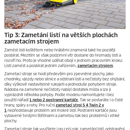
Tip 3: Zametání listí na větších plochách
zametacím strojem
Zamést listí koštětem nebo hráběmi znamená také ho později
posbírat. Mezitím se však podzimní vítr dostane do hromady listí a
rozvíří ho. Proto je vhodné udělat obojí v jednom pracovním kroku:
Listí zamést a posbírat jedním zařízením,
zametacím strojem
.
Zametací stroje se hodí především pro zpevněné plochy, jako
chodníky, vjezdy nebo silnice a odstraní listí a nečistoty bez ohýbání,
díky výškově nastavitelné rukojeti a jednoduše pohybem stroje.
Nádoba na zametené nečistoty nabízí dostatek místa a lze ji
vyprázdnit několika pohyby. Podle modelu namontujete i bez
použití nářadí
1 nebo 2 postranní kartáče
. Tak se postaráte i o čisté
hrany, spáry a rohy. Pro ruční
zametací stroj S 4 Twin 2 v
1
nepředstavuje problém ani mokré listí: Postranní kartáče jsou
vybavené tvrdými štětinami a zametou tak bez problémů i vlhké
plochy.
Zametací stroje tak využijete i po celý rok: zametání listí, odstranění