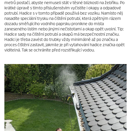
metrů postačí, abyste nemuseli stát v těsné blízkosti na žebříku. Po
krátké úpravě s tímto příslušenstvím vyčistíte i okapy a odpadové
potrubí. Hadice s v tomto případě používá bez vozíku. Namísto něj
nasadíte speciální trysku na čištění potrubí, která zpětným rázem
dozadu směřujícího vodního paprsku pronikne do místa
zaneseného listím nebo jinými nečistotami a okap opět uvolní. Tip:
Hadice sady na čištění potrubí a okapů má bezpečnostní značku.
Hadici je třeba zavést do trubky vždy minimálně až po značku a
proces čištění zastavit, jakmile je při vytahování hadice značka opět
viditelná. Tak se ochráníte před rozstřikující vodou.