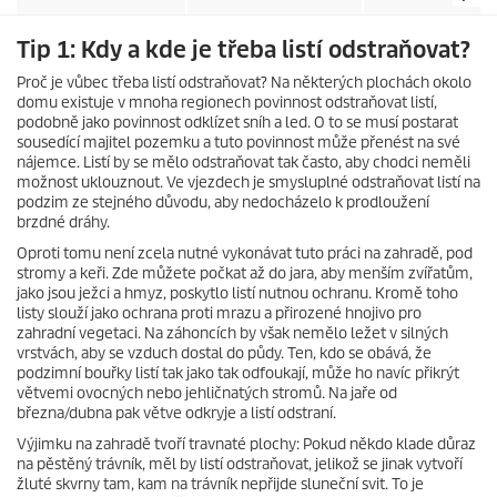
Tip 1: Kdy a kde je třeba listí odstraňovat?
Proč je vůbec třeba listí odstraňovat? Na některých plochách okolo
domu existuje v mnoha regionech povinnost odstraňovat listí,
podobně jako povinnost odklízet sníh a led. O to se musí postarat
sousedící majitel pozemku a tuto povinnost může přenést na své
nájemce. Listí by se mělo odstraňovat tak často, aby chodci neměli
možnost uklouznout. Ve vjezdech je smysluplné odstraňovat listí na
podzim ze stejného důvodu, aby nedocházelo k prodloužení
brzdné dráhy.
Oproti tomu není zcela nutné vykonávat tuto práci na zahradě, pod
stromy a keři. Zde můžete počkat až do jara, aby menším zvířatům,
jako jsou ježci a hmyz, poskytlo listí nutnou ochranu. Kromě toho
listy slouží jako ochrana proti mrazu a přirozené hnojivo pro
zahradní vegetaci. Na záhoncích by však nemělo ležet v silných
vrstvách, aby se vzduch dostal do půdy. Ten, kdo se obává, že
podzimní bouřky listí tak jako tak odfoukají, může ho navíc přikrýt
větvemi ovocných nebo jehličnatých stromů. Na jaře od
března/dubna pak větve odkryje a listí odstraní.
Výjimku na zahradě tvoří travnaté plochy: Pokud někdo klade důraz
na pěstěný trávník, měl by listí odstraňovat, jelikož se jinak vytvoří
žluté skvrny tam, kam na trávník nepřijde sluneční svit. To je