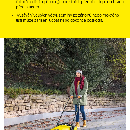
fukarů na listí o případných místních předpisech pro ochranu
před hlukem.
Vysávání velkých větví, zeminy ze záhonů nebo mokrého
listí může zařízení ucpat nebo dokonce poškodit.