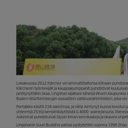
Lokakuussa 2012 Kärcher vei ammattitaitonsa Kiinaan puhdis
Kärcherin työntekijät ja kauppakumppanit puhdistivat kuuluisalle
pinttynyttäkin likaa. Lingshan sijaitsee lähellä Wuxin kaupunkia J
Baden-Württembergin osavaltion valtiovarainministeri, joka vei
Portaikko käsitti 218 askelmaa, ja niille kertynyt kuona koostui p
yhteensä 25:ttä bensiinikäyttöistä G 4000 -painepesuria. Painepe
Askelmat puhdistuivat täysin ilman kemikaaleja ja likavesi ohjat
Lingshanin Suuri Buddha-patsas pystytettiin vuonna 1996 Zhao Pu