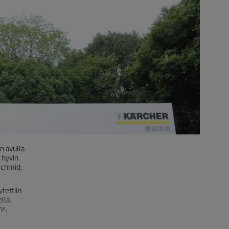
n avulla
 hyvin
 Schmid,
ytettiin
lla.
m².