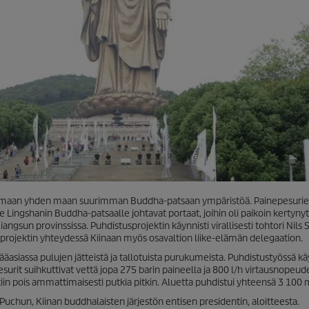
tamaan yhden maan suurimman Buddha-patsaan ympäristöä. Painepesurie
 Lingshanin Buddha-patsaalle johtavat portaat, joihin oli paikoin kertynyt
iangsun provinssissa. Puhdistusprojektin käynnisti virallisesti tohtori Nils
 projektin yhteydessä Kiinaan myös osavaltion liike-elämän delegaation.
ääasiassa pulujen jätteistä ja tallotuista purukumeista. Puhdistustyössä kä
surit suihkuttivat vettä jopa 275 barin paineella ja 800 l/h virtausnopeude
tiin pois ammattimaisesti putkia pitkin. Aluetta puhdistui yhteensä 3 100 
chun, Kiinan buddhalaisten järjestön entisen presidentin, aloitteesta.