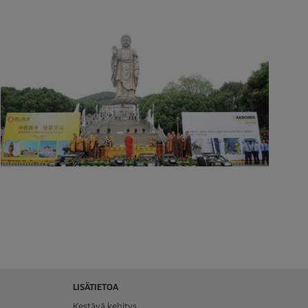
LISÄTIETOA
Kestävä kehitys