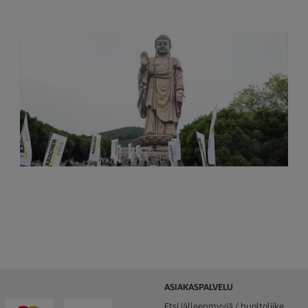
ASIAKASPALVELU
Etsi jälleenmyyjä / huoltoliike