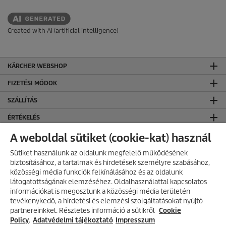
Created with AI (artificial intelligence)
KÄRCHER WEBSHOP
FIZETÉSI MÓDOK
SZÁLLÍTÁS
ÉRTÉKELÉS
KÄRCHER KÖZÖSSÉGI OLDALAK
A weboldal sütiket (cookie-kat) használ
CO₂-SEMLEGES WEBOLDAL
Sütiket használunk az oldalunk megfelelő működésének
biztosításához, a tartalmak és hirdetések személyre szabásához,
KAPCSOLAT
közösségi média funkciók felkínálásához és az oldalunk
látogatottságának elemzéséhez. Oldalhasználattal kapcsolatos
KAPCSOLAT
információkat is megosztunk a közösségi média területén
AKCIÓS TERMÉKEK
tevékenykedő, a hirdetési és elemzési szolgáltatásokat nyújtó
ÁLTALÁNOS INFORMÁCIÓK
partnereinkkel. Részletes információ a sütikről
Fedezd fel folyamatosan frissülő
Cookie
akciós kínálatunkat, és találd meg
Policy
.
Adatvédelmi tájékoztató
Impresszum
ÁSZF ÉS ADATVÉDELEM