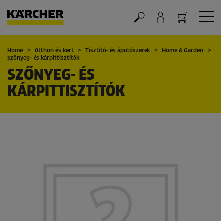
Kosár
Home
Otthon és kert
Tisztító- és ápolószerek
Home & Garden
Szőnyeg- és kárpittisztítók
SZŐNYEG- ÉS
KÁRPITTISZTÍTÓK