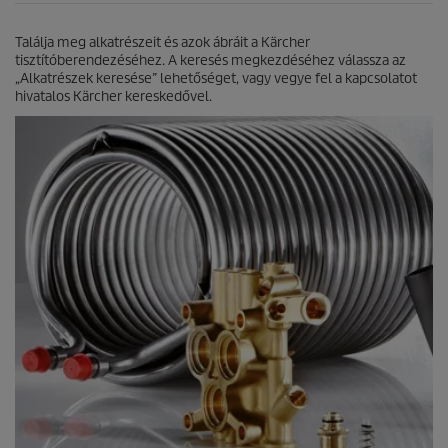
i
l
Találja meg alkatrészeit és azok ábráit a Kärcher
l
tisztítóberendezéséhez. A keresés megkezdéséhez válassza az
a
„Alkatrészek keresése” lehetőséget, vagy vegye fel a kapcsolatot
g
hivatalos Kärcher kereskedővel.
b
ó
l
.