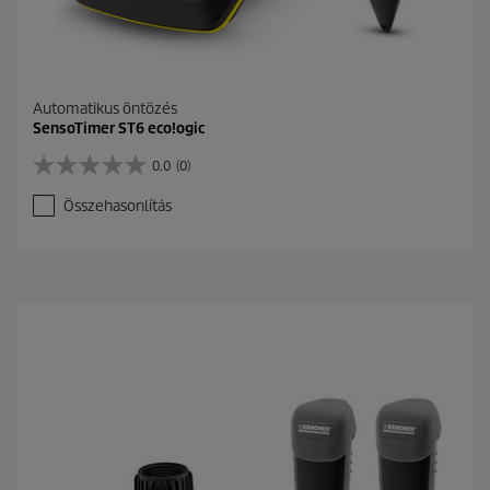
Automatikus öntözés
SensoTimer ST6 eco!ogic
0.0
(0)
0
.
Összehasonlítás
0
a
z
e
l
é
r
h
e
t
ő
5
c
s
i