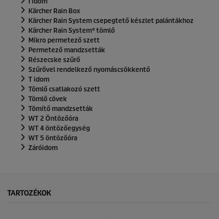
I idom
Kärcher Rain Box
Kärcher Rain System
csepegtető készlet palántákhoz
Kärcher Rain System
® tömlő
Mikro permetező szett
Permetező mandzsetták
Részecske szűrő
Szűrővel rendelkező nyomáscsökkentő
T idom
Tömlő csatlakozó szett
Tömlő cövek
Tömítő mandzsetták
WT 2 Öntözőóra
WT 4 öntözőegység
WT 5 öntözőóra
Záróidom
TARTOZÉKOK