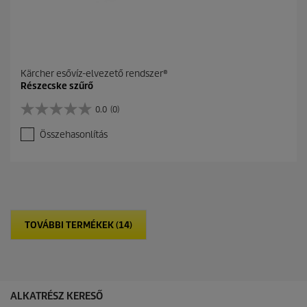
Kärcher esővíz-elvezető rendszer®
Részecske szűrő
0.0
(0)
0
.
Összehasonlítás
0
a
z
e
l
é
r
TOVÁBBI TERMÉKEK (14)
h
e
t
ő
5
c
ALKATRÉSZ KERESŐ
s