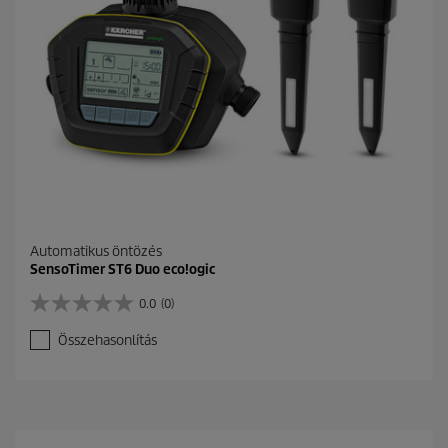
l
l
a
g
b
ó
l
.
Automatikus öntözés
SensoTimer ST6 Duo eco!ogic
0.0
(0)
0
.
Összehasonlítás
0
a
z
e
l
é