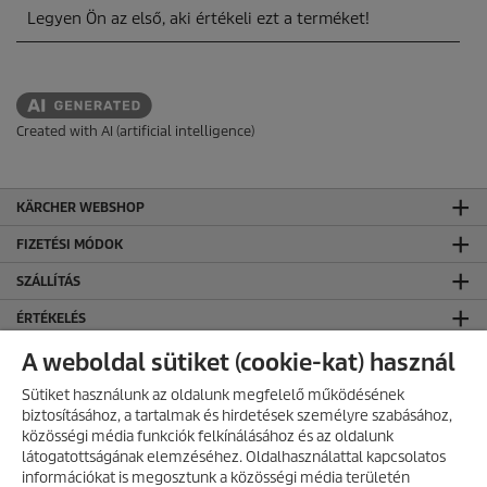
Created with AI (artificial intelligence)
KÄRCHER WEBSHOP
FIZETÉSI MÓDOK
SZÁLLÍTÁS
ÉRTÉKELÉS
KÄRCHER KÖZÖSSÉGI OLDALAK
A weboldal sütiket (cookie-kat) használ
CO₂-SEMLEGES WEBOLDAL
Sütiket használunk az oldalunk megfelelő működésének
biztosításához, a tartalmak és hirdetések személyre szabásához,
KAPCSOLAT
közösségi média funkciók felkínálásához és az oldalunk
látogatottságának elemzéséhez. Oldalhasználattal kapcsolatos
KAPCSOLAT
információkat is megosztunk a közösségi média területén