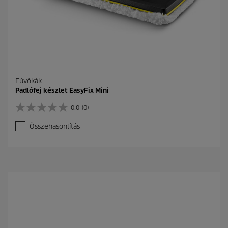
ó
l
.
Fúvókák
Padlófej készlet EasyFix Mini
0.0
(0)
0
.
Összehasonlítás
0
a
z
e
l
é
r
h
e
t
ő