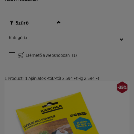
i
l
l
a
g
Szűrő
b
ó
l
Kategória
.
Elérhető a webshopban
(1)
1
Product
|
1
Ajánlatok -tól/-től
2.594 Ft
-ig
2.594 Ft