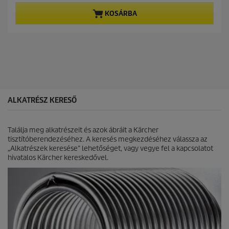
a
t
t
z
KOSÁRBA
p
p
e
r
r
l
i
o
é
c
d
r
e
u
h
c
e
t
t
p
ő
r
5
i
ALKATRÉSZ KERESŐ
c
c
s
e
i
Találja meg alkatrészeit és azok ábráit a Kärcher
l
tisztítóberendezéséhez. A keresés megkezdéséhez válassza az
l
„Alkatrészek keresése” lehetőséget, vagy vegye fel a kapcsolatot
a
hivatalos Kärcher kereskedővel.
g
b
ó
l
.