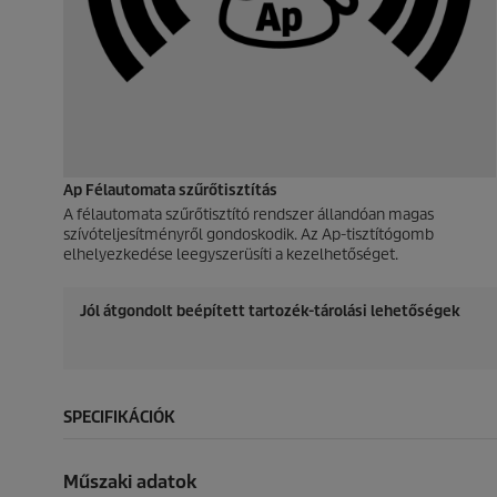
Ap Félautomata szűrőtisztítás
A félautomata szűrőtisztító rendszer állandóan magas
szívóteljesítményről gondoskodik. Az Ap-tisztítógomb
elhelyezkedése leegyszerüsíti a kezelhetőséget.
Jól átgondolt beépített tartozék-tárolási lehetőségek
SPECIFIKÁCIÓK
Műszaki adatok