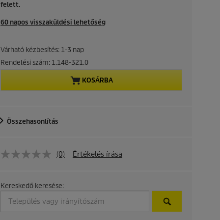
felett.
r
60 napos visszaküldési lehetőség
e
n
Várható kézbesítés: 1-3 nap
Rendelési szám:
1.148-321.0
t
KOSÁRBA
p
r
Összehasonlítás
o
d
(0)
Értékelés írása
u
Kereskedő keresése:
c
t