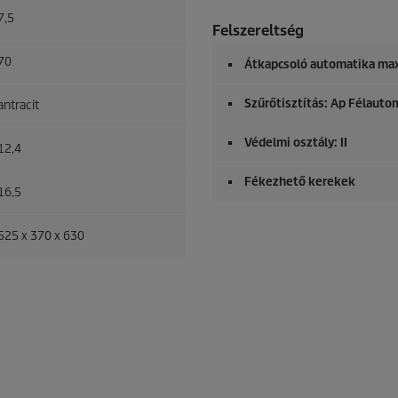
7,5
Felszereltség
70
Átkapcsoló automatika max
Szűrőtisztítás: Ap Félauto
antracit
Védelmi osztály: II
12,4
Fékezhető kerekek
16,5
525 x 370 x 630