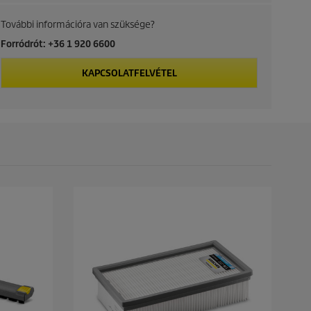
p
További információra van szüksége?
r
Forródrót: +36 1 920 6600
i
KAPCSOLATFELVÉTEL
c
e