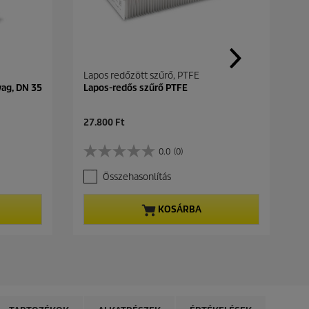
Lapos redőzött szűrő, PTFE
yag, DN 35
Lapos-redős szűrő PTFE
C
27.800 Ft
u
r
0.0
(0)
0
r
.
e
Összehasonlítás
0
n
a
t
z
p
KOSÁRBA
e
r
l
o
é
d
r
u
h
c
e
t
t
p
ő
r