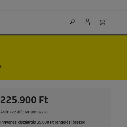
s
C
225.900 Ft
u
Áraink az áfát tartalmazzák.
r
Ingyenes kiszállítás 35.000 Ft rendelési összeg