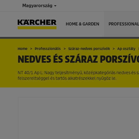
Magyarország
HOME & GARDEN
PROFESSIONA
Home
Professzionális
Száraz-nedves porszívók
Ap osztály
NEDVES ÉS SZÁRAZ PORSZÍ
NT 40/1 Ap L: Nagy teljesítményű, középkategóriás nedves és szá
felszereltséggel és tartós alkatrészekkel nyűgöz le.