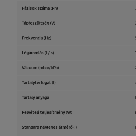
Fázisok száma (Ph)
Tápfeszültség (V)
Frekvencia (
Hz
)
Légáramlás (l / s)
Vákuum (mbar/kPa)
Tartálytérfogat (l)
Tartály anyaga
Felvételi teljesítmény (W)
Standard névleges átmérő ( )