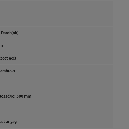
 Darab(ok)
mm
zott acél
arab(ok)
élessége: 300 mm
ost anyag