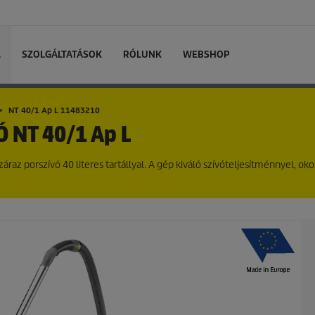
L
SZOLGÁLTATÁSOK
RÓLUNK
WEBSHOP
NT 40/1 Ap L 11483210
VÓ
NT 40/1 Ap L
raz porszívó 40 literes tartállyal. A gép kiváló szívóteljesítménnyel, oko