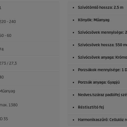
Szívótömlő hossza: 2.5 m
1
Könyök: Műanyag
220 - 240
Szívócsövek mennyisége: 2
50 - 60
Szívócsövek hossza: 550 
74
Szívócsövek anyaga: Krómo
273 / 27,3
Porzsákok mennyisége: 1 D
40
Porzsák anyaga: Gyapjú
Műanyag
Nedves/száraz padlófej sz
max. 1380
Réstisztító fej
ID 35
Harmonikaszűrő: Cellulóz r