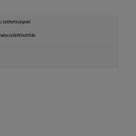
. telítettségnél
mata szűrőtisztítás