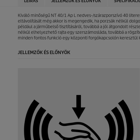
LEÍRÁS
JELLEMZŐK ÉS ELŐNYÖK
SPECIFIKÁCI
5
5
i
i
c
c
c
c
s
s
Kiváló minőségű NT 40/1 Ap L nedves-/szárazporszívó 40 literes
e
e
i
i
eltávolítását még akkor is megengedik, ha porzsák nélkül dolgoz
l
l
például a járműbelső tisztításáról, továbbá a jól átgondolt rés
l
l
nélkül elhelyezhető rajta egy szerszámosláda, továbbá a rögzí
a
a
minden fontos funkció egy központi forgókapcsolón keresztül ki
g
g
b
b
JELLEMZŐK ÉS ELŐNYÖK
ó
ó
l
l
.
.
1
é
r
t
é
k
e
l
é
s