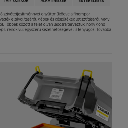
TARTOZÉKOK
ALKATRÉSZEK
ÉRTÉKELÉSEK
5
i
c
c
s
asló szívóteljesítménnyel együttműködve a finompor
e
i
adék eltávolításáról, gépek és készülékek letisztításáról, vagy
l
ról. Többek között a fejét olyan laposra terveztük, hogy gond
l
 Ap L rendkívül egyszerű kezelhetőségével is lenyűgöz. Továbbá
a
g
b
ó
l
.