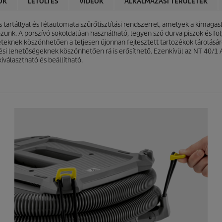
ÓK
LETÖLTÉS
VIDEÓK
ALKALMAZÁSI TERÜLETEK
5
i
c
c
s
 tartállyal és félautomata szűrőtisztítási rendszerrel, amelyek a kimag
e
i
unk. A porszívó sokoldalúan használható, legyen szó durva piszok és foly
l
zleteknek köszönhetően a teljesen újonnan fejlesztett tartozékok tárolásá
l
tési lehetőségeknek köszönhetően rá is erősíthető. Ezenkívül az NT 40/1
a
választható és beállítható.
g
b
ó
l
.