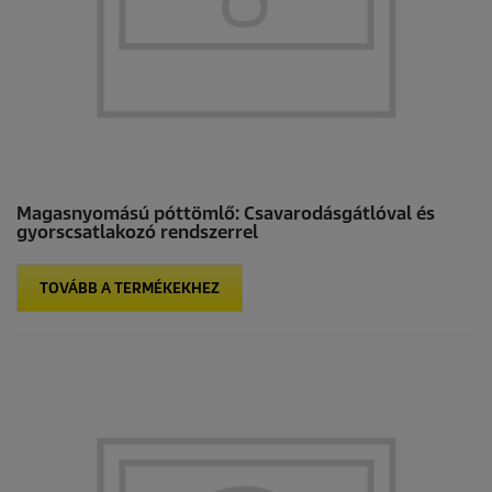
Magasnyomású póttömlő: Csavarodásgátlóval és
gyorscsatlakozó rendszerrel
TOVÁBB A TERMÉKEKHEZ