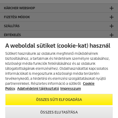
KÄRCHER WEBSHOP
FIZETÉSI MÓDOK
SZÁLLÍTÁS
ÉRTÉKELÉS
KÄRCHER KÖZÖSSÉGI OLDALAK
A weboldal sütiket (cookie-kat) használ
CO₂-SEMLEGES WEBOLDAL
Sütiket használunk az oldalunk megfelelő működésének
biztosításához, a tartalmak és hirdetések személyre szabásához,
KAPCSOLAT
közösségi média funkciók felkínálásához és az oldalunk
látogatottságának elemzéséhez. Oldalhasználattal kapcsolatos
KAPCSOLAT
információkat is megosztunk a közösségi média területén
AKCIÓS TERMÉKEK
tevékenykedő, a hirdetési és elemzési szolgáltatásokat nyújtó
ÁLTALÁNOS INFORMÁCIÓK
partnereinkkel. Részletes információ a sütikről
Fedezd fel folyamatosan frissülő
Cookie
akciós kínálatunkat, és találd meg
Policy
.
Adatvédelmi tájékoztató
Impresszum
ÁSZF ÉS ADATVÉDELEM
a legjobb ajánlatokat.
Általános Szerződési Feltételek
ÖSSZES SÜTI ELFOGADÁSA
Adatvédelmi Tájékoztató
AKCIÓK MEGTEKINTÉSE
ÖSSZES ELUTASÍTÁSA