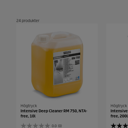
24
produkter
Högtryck
Högtryck
Intensive Deep Cleaner RM 750, NTA-
Intensive
free, 10l
free, 200l
0.0
(0)