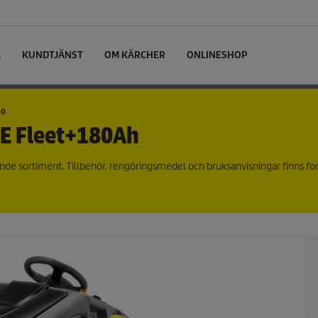
L
KUNDTJÄNST
OM KÄRCHER
ONLINESHOP
50
SE Fleet+180Ah
nde sortiment. Tillbehör, rengöringsmedel och bruksanvisningar finns fo