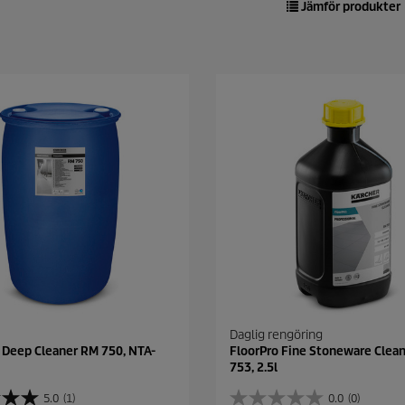
Jämför produkter
Daglig rengöring
 Deep Cleaner RM 750, NTA-
FloorPro Fine Stoneware Clea
753, 2.5l
5.0
(1)
0.0
(0)