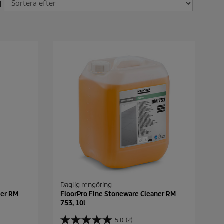
|
Daglig rengöring
ner RM
FloorPro Fine Stoneware Cleaner RM
753, 10l
5.0
(2)