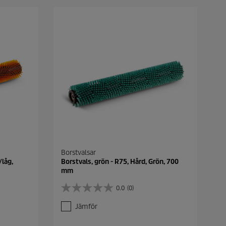
Borstvalsar
/låg,
Borstvals, grön - R75, Hård, Grön, 700
mm
0.0
(0)
0
.
Jämför
0
a