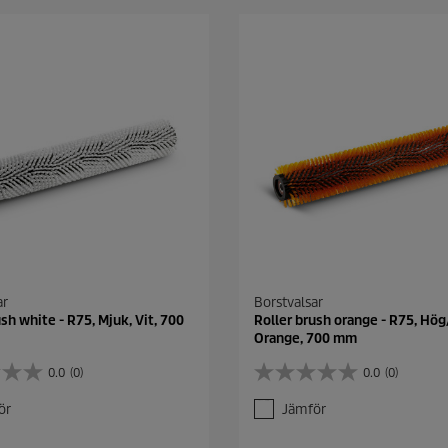
ar
Borstvalsar
ush white - R75, Mjuk, Vit, 700
Roller brush orange - R75, Hög
Orange, 700 mm
0.0
(0)
0.0
(0)
0
.
ör
Jämför
0
a