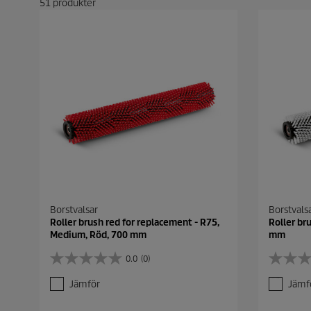
51
produkter
Borstvalsar
Borstvals
Roller brush red for replacement - R75,
Roller br
Medium, Röd, 700 mm
mm
0.0
(0)
0
0
.
.
Jämför
Jämf
0
0
a
a