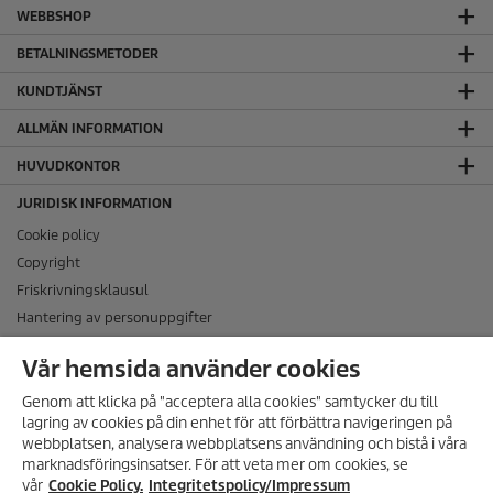
WEBBSHOP
BETALNINGSMETODER
KUNDTJÄNST
ALLMÄN INFORMATION
HUVUDKONTOR
JURIDISK INFORMATION
Cookie policy
Copyright
Friskrivningsklausul
Hantering av personuppgifter
Integritetspolicy
Vår hemsida använder cookies
Regelefterlevnad
Genom att klicka på "acceptera alla cookies" samtycker du till
lagring av cookies på din enhet för att förbättra navigeringen på
FÖLJ OSS PÅ SOCIALA MEDIER
webbplatsen, analysera webbplatsens användning och bistå i våra
marknadsföringsinsatser. För att veta mer om cookies, se
vår
Cookie Policy.
Integritetspolicy/Impressum