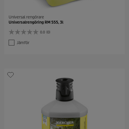
Universal rengörare
Universalrengöring RM 555, 3l
0.0
(0)
0
.
Jämför
0
a
v
5
s
t
j
ä
r
n
o
r
.