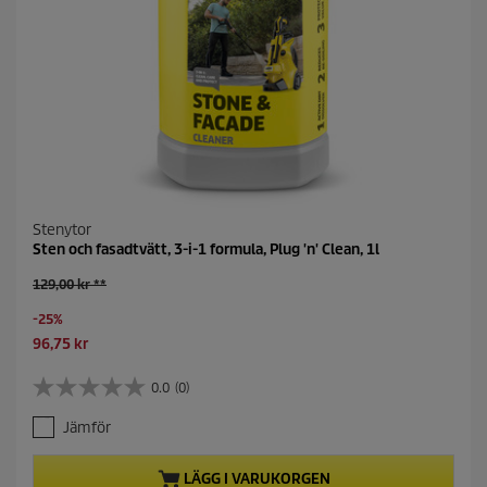
Stenytor
Sten och fasadtvätt, 3-i-1 formula, Plug 'n' Clean, 1l
O
129,00 kr **
l
S
-25%
d
a
p
C
96,75 kr
v
r
u
i
o
r
0.0
(0)
0
n
d
r
.
g
u
e
Jämför
0
c
n
a
t
t
v
LÄGG I VARUKORGEN
p
p