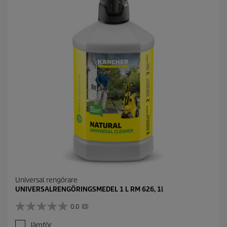
r
e
c
e
n
s
i
o
n
Universal rengörare
UNIVERSALRENGÖRINGSMEDEL 1 L RM 626, 1l
0.0
(0)
0
.
Jämför