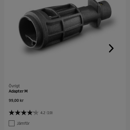
Övrigt
Adapter M
C
99,00 kr
u
r
4.2
(19)
4
r
.
e
Jämför
2
n