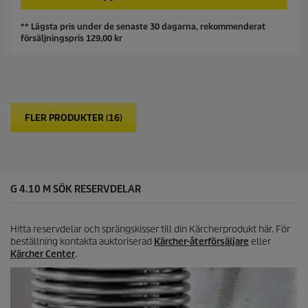
5
r
r
s
i
o
** Lägsta pris under de senaste 30 dagarna, rekommenderat
t
c
d
försäljningspris 129,00 kr
j
e
u
ä
c
r
t
n
p
o
r
r
i
.
FLER PRODUKTER (16)
c
e
G 4.10 M SÖK RESERVDELAR
Hitta reservdelar och sprängskisser till din Kärcherprodukt här. För
beställning kontakta auktoriserad
Kärcher-återförsäljare
eller
Kärcher Center
.