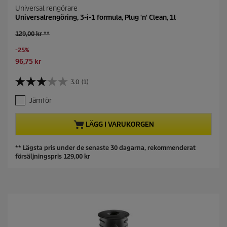
Universal rengörare
Universalrengöring, 3-i-1 formula, Plug 'n' Clean, 1l
O
129,00 kr **
l
S
-25%
d
a
p
C
96,75 kr
v
r
u
i
o
r
3.0
(1)
3
n
d
r
.
g
u
e
Jämför
0
c
n
a
t
t
v
LÄGG I VARUKORGEN
p
p
5
r
r
s
i
o
** Lägsta pris under de senaste 30 dagarna, rekommenderat
t
c
d
försäljningspris 129,00 kr
j
e
u
ä
c
r
t
n
p
o
r
r
i
.
c
1
e