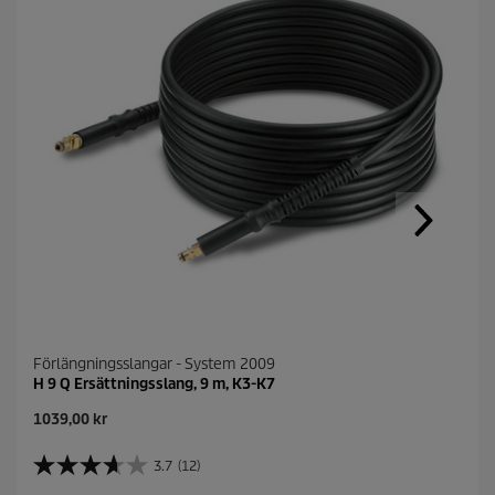
Förlängningsslangar - System 2009
H 9 Q Ersättningsslang, 9 m, K3-K7
C
1039,00 kr
u
r
3.7
(12)
3
r
.