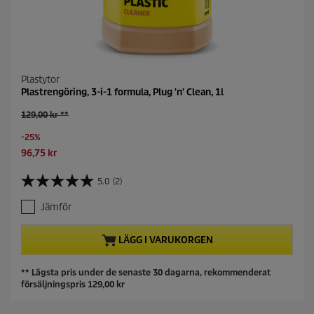
Plastytor
Plastrengöring, 3-i-1 formula, Plug 'n' Clean, 1l
O
129,00 kr **
l
S
-25%
d
a
p
C
96,75 kr
v
r
u
i
o
r
5.0
(2)
5
n
d
r
.
g
u
e
Jämför
0
c
n
a
t
t
v
LÄGG I VARUKORGEN
p
p
5
r
r
s
i
o
** Lägsta pris under de senaste 30 dagarna, rekommenderat
t
c
d
försäljningspris 129,00 kr
j
e
u
ä
c
r