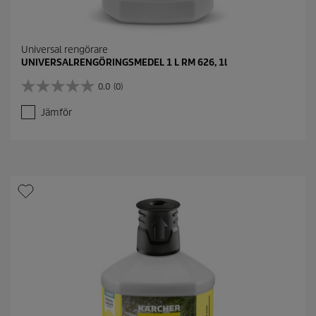
Universal rengörare
UNIVERSALRENGÖRINGSMEDEL 1 L RM 626, 1l
0.0
(0)
0
.
Jämför
0
a
v
5
s
t
j
ä
r
n
o
r
.