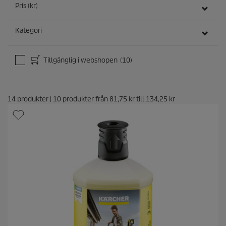
n
Pris (kr)
e
r
Kategori
Tillgänglig i webshopen
(10)
14
produkter
|
10
produkter från
81,75 kr
till
134,25 kr