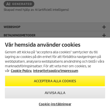
Skapad med hjälp av AI (artificiell intelligens)
WEBBSHOP
BETALNINGSMETODER
KUNDTJÄNST
Vår hemsida använder cookies
ALLMÄN INFORMATION
Genom att klicka på "acceptera alla cookies" samtycker du till
lagring av cookies på din enhet för att förbättra navigeringen på
HUVUDKONTOR
webbplatsen, analysera webbplatsens användning och bistå i våra
marknadsföringsinsatser. För att veta mer om cookies, se
JURIDISK INFORMATION
vår
Cookie Policy.
Integritetspolicy/Impressum
Cookie policy
ACCEPTERA ALLA COOKIES
Copyright
Friskrivningsklausul
AVVISA ALLA
Hantering av personuppgifter
Integritetspolicy
Cookie-inställningar
Regelefterlevnad