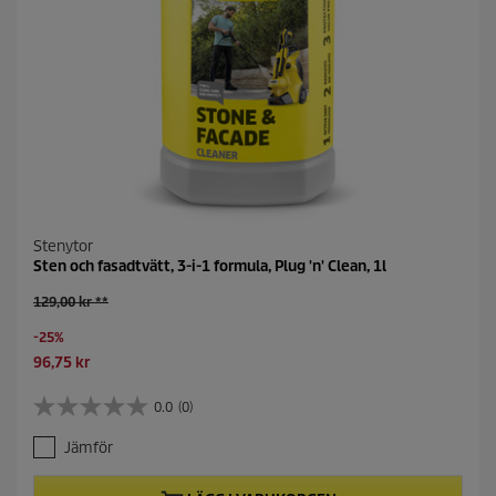
Stenytor
Sten och fasadtvätt, 3-i-1 formula, Plug 'n' Clean, 1l
O
129,00 kr **
l
S
-25%
d
a
p
C
96,75 kr
v
r
u
i
o
r
0.0
(0)
0
n
d
r
.
g
u
e
Jämför
0
c
n
a
t
t
v