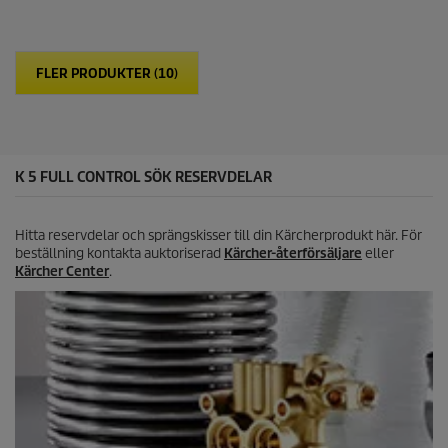
t
n
p
o
r
r
i
.
FLER PRODUKTER (10)
c
2
e
r
e
c
e
K 5 FULL CONTROL SÖK RESERVDELAR
n
s
i
o
Hitta reservdelar och sprängskisser till din Kärcherprodukt här. För
n
beställning kontakta auktoriserad
Kärcher-återförsäljare
eller
e
Kärcher Center
.
r