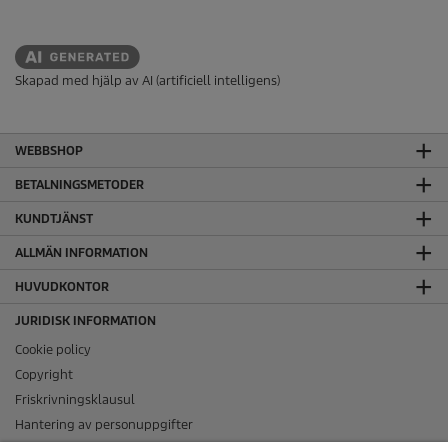
Skapad med hjälp av AI (artificiell intelligens)
WEBBSHOP
BETALNINGSMETODER
KUNDTJÄNST
ALLMÄN INFORMATION
HUVUDKONTOR
JURIDISK INFORMATION
Cookie policy
Copyright
Friskrivningsklausul
Hantering av personuppgifter