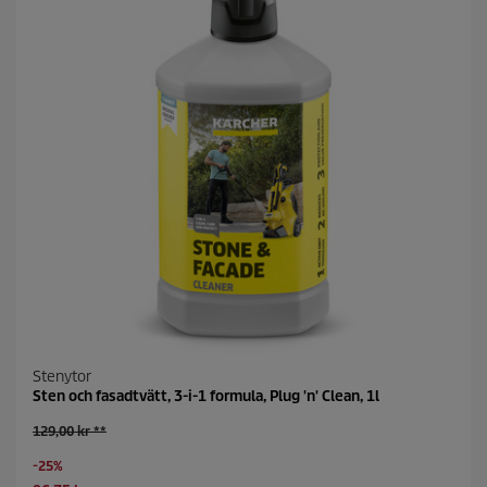
n
o
r
.
Stenytor
Sten och fasadtvätt, 3-i-1 formula, Plug 'n' Clean, 1l
O
129,00 kr **
l
S
-25%
d
a