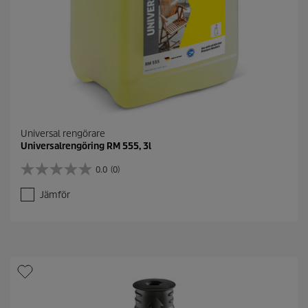
Universal rengörare
Universalrengöring RM 555, 3l
0.0
(0)
0
.
Jämför
0
a
v
5
s
t
j
ä
r