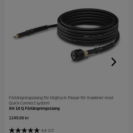
Förlängningsslang för högtryck: Passar för maskiner med
Quick Connect system
XH 10 Q Förlängningsslang
C
1249,00 kr
u
r
4.9
(17)
4