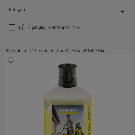
r
Kategori
Tillgänglig i webshopen
(13)
20
produkter
|
13
produkter från
81,75 kr
till
156,75 kr