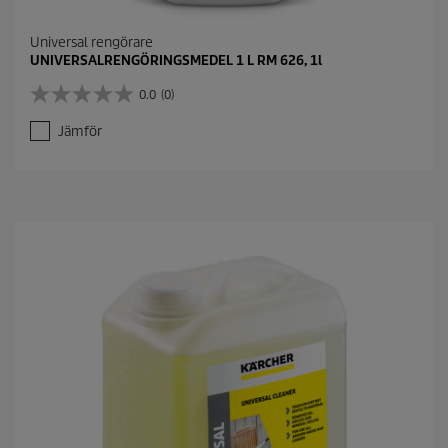
Universal rengörare
UNIVERSALRENGÖRINGSMEDEL 1 L RM 626, 1l
0.0
(0)
0
.
Jämför
0
a
v
5
s
t
j
ä
r
n
o
r
.