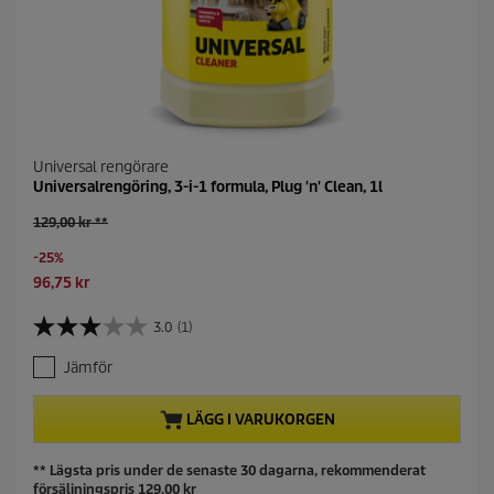
Universal rengörare
Universalrengöring, 3-i-1 formula, Plug 'n' Clean, 1l
O
129,00 kr **
l
S
-25%
d
a
p
C
96,75 kr
v
r
u
i
o
r
3.0
(1)
3
n
d
r
.
g
u
e
Jämför
0
c
n
a
t
t
v
LÄGG I VARUKORGEN
p
p
5
r
r
s
i
o
** Lägsta pris under de senaste 30 dagarna, rekommenderat
t
c
d
försäljningspris 129,00 kr