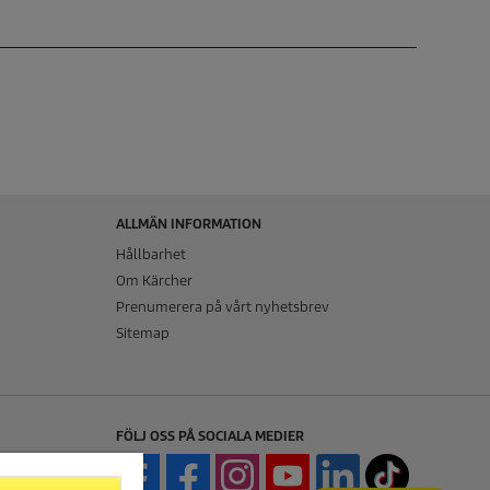
ALLMÄN INFORMATION
Hållbarhet
Om Kärcher
Prenumerera på vårt nyhetsbrev
Sitemap
FÖLJ OSS PÅ SOCIALA MEDIER