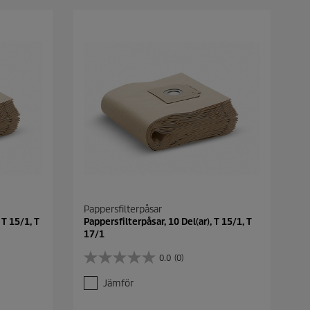
Pappersfilterpåsar
 T 15/1, T
Pappersfilterpåsar, 10 Del(ar), T 15/1, T
17/1
0.0
(0)
0
.
Jämför
0
a