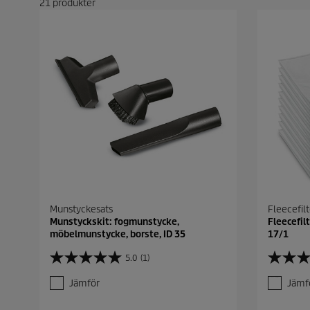
21
produkter
Munstyckesats
Fleecefil
Munstyckskit: fogmunstycke,
Fleecefilt
möbelmunstycke, borste, ID 35
17/1
5.0
(1)
5
5
.
.
Jämför
Jämf
0
0
a
a