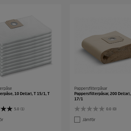
terpåse
Pappersfilterpåsar
erpåse, 10 Del(ar), T 15/1, T
Pappersfilterpåsar, 200 Del(ar),
17/1
5.0
(1)
0.0
(0)
0
.
ör
Jämför
0
a