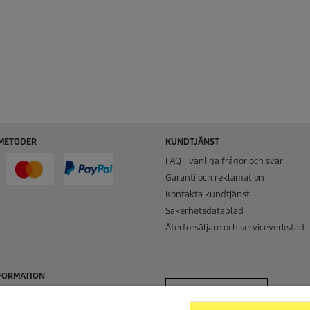
METODER
KUNDTJÄNST
FAQ - vanliga frågor och svar
Garanti och reklamation
Kontakta kundtjänst
Säkerhetsdatablad
Återforsäljare och serviceverkstad
NFORMATION
ÅNGRA DITT KÖP