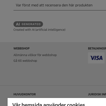
Created with AI (artificial intelligence)
WEBBSHOP
BETALNINGS
Allmänna villkor för webbshop
Gå till webbshop
HUVUDKONTOR
JURIDISK I
Kärcher Sverige
Cookie policy
Vår hemsida använder cookies