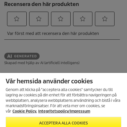
n
e
r
Skapad med hjälp av AI (artificiell intelligens)
Vår hemsida använder cookies
WEBBSHOP
Genom att klicka på "acceptera alla cookies" samtycker du till
BETALNINGSMETODER
lagring av cookies på din enhet för att förbättra navigeringen på
ANMÄL DIG TILL VÅRT
webbplatsen, analysera webbplatsens användning och bistå i våra
KUNDTJÄNST
NYHETSBREV!
marknadsföringsinsatser. För att veta mer om cookies, se
Få 10% rabatt på ditt nästa köp
vår
Cookie Policy.
Integritetspolicy/Impressum
ALLMÄN INFORMATION
genom att registrera dig för vårt
nyhetsbrev.
HUVUDKONTOR
ACCEPTERA ALLA COOKIES