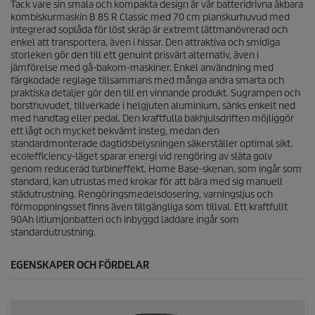
Tack vare sin smala och kompakta design är vår batteridrivna åkbara
kombiskurmaskin B 85 R Classic med 70 cm planskurhuvud med
integrerad soplåda för löst skräp är extremt lättmanövrerad och
enkel att transportera, även i hissar. Den attraktiva och smidiga
storleken gör den till ett genuint prisvärt alternativ, även i
jämförelse med gå-bakom-maskiner. Enkel användning med
färgkodade reglage tillsammans med många andra smarta och
praktiska detaljer gör den till en vinnande produkt. Sugrampen och
borsthuvudet, tillverkade i helgjuten aluminium, sänks enkelt ned
med handtag eller pedal. Den kraftfulla bakhjulsdriften möjliggör
ett lågt och mycket bekvämt insteg, medan den
standardmonterade dagtidsbelysningen säkerställer optimal sikt.
eco!efficiency
-läget sparar energi vid rengöring av släta golv
genom reducerad turbineffekt. Home Base-skenan, som ingår som
standard, kan utrustas med krokar för att bära med sig manuell
städutrustning. Rengöringsmedelsdosering, varningsljus och
förmoppningsset finns även tillgängliga som tillval. Ett kraftfullt
90Ah litiumjonbatteri och inbyggd laddare ingår som
standardutrustning.
EGENSKAPER OCH FÖRDELAR