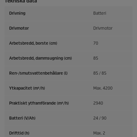
Tekniska data
Drivning
Batteri
Drivmotor
Drivmotor
Arbetsbredd, borste (cm)
70
Arbetsbredd, dammsugning (cm)
85
Ren-/smutsvattenbehållare (l)
85 / 85
Ytkapacitet (m²/h)
Max. 4200
Praktiskt ytframförande (m²/h)
2940
Batteri (V/Ah)
24 / 90
Drifttid (h)
Max. 2