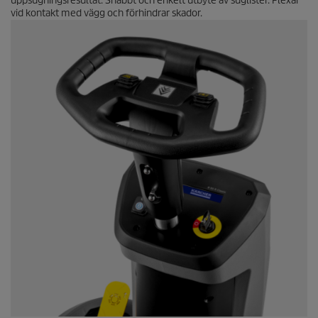
uppsugningsresultat. Snabbt och enkelt utbyte av suglister. Flexar
vid kontakt med vägg och förhindrar skador.