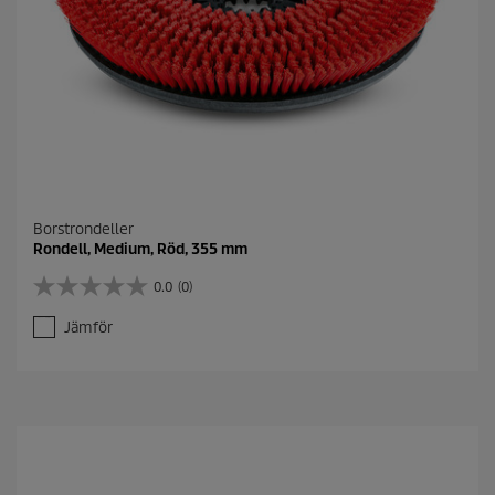
Borstrondeller
Rondell, Medium, Röd, 355 mm
0.0
(0)
0
.
Jämför
0
a
v
5
s
t
j
ä
r