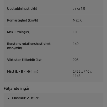
Uppladdningstid (h)
cirka 2,5
Körhastighet (km/h)
Max. 6
Max. lutning (%)
10
Borstens rotationshastighet
140
(varv/min)
Vikt utan tillbehör (kg)
208
Mått (L × B × H) (mm)
1435 x 740 x
1146
Följande ingår
Planskur: 2 Del(ar)