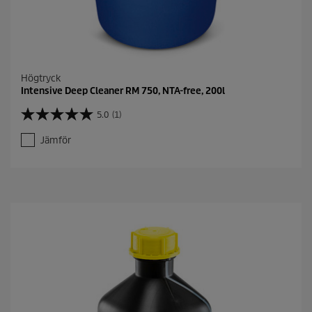
Högtryck
Intensive Deep Cleaner RM 750, NTA-free, 200l
5.0
(1)
5
.
Jämför
0
a
v
5
s
t
j
ä
r
n
o
r
.
1