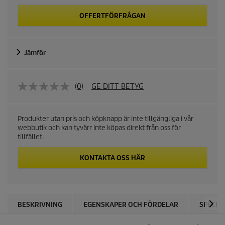
OFFERTFÖRFRÅGAN
Jämför
(0)
GE DITT BETYG
Produkter utan pris och köpknapp är inte tillgängliga i vår
webbutik och kan tyvärr inte köpas direkt från oss för
tillfället.
KONTAKTA OSS HÄR
BESKRIVNING
EGENSKAPER OCH FÖRDELAR
SPECIF