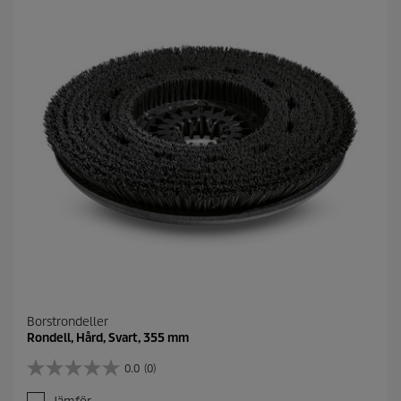
n
o
r
.
Borstrondeller
Rondell, Hård, Svart, 355 mm
0.0
(0)
0
.