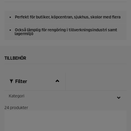
n
d
e
r
Perfekt för butiker, köpcentran, sjukhus, skolor med flera
a
v
0
Också lämplig för rengöring i tillverkningsindustri samt
s
lagermiljö
e
k
u
n
d
TILLBEHÖR
e
r
Filter
Kategori
24
produkter