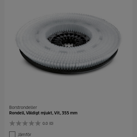
Borstrondeller
Rondell, Väldigt mjukt, Vit, 355 mm
0.0
(0)
0
.
Jämför
0