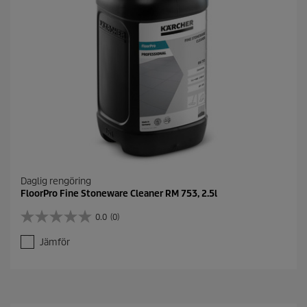
r
e
c
e
n
s
i
o
n
Daglig rengöring
FloorPro Fine Stoneware Cleaner RM 753, 2.5l
0.0
(0)
0
.
Jämför
0
a
v
5
s