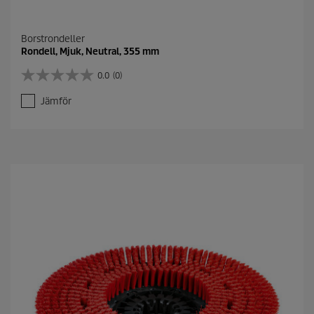
Borstrondeller
Rondell, Mjuk, Neutral, 355 mm
0.0
(0)
0
.
Jämför
0
a
v
5
s
t
j
ä
r
n
o
r
.