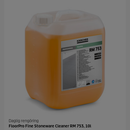
t
j
ä
r
n
o
r
.
Daglig rengöring
FloorPro Fine Stoneware Cleaner RM 753, 10l