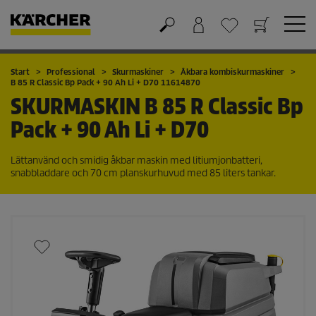
Varukorg
Önskelista
Start
Professional
Skurmaskiner
Åkbara kombiskurmaskiner
B 85 R Classic Bp Pack + 90 Ah Li + D70 11614870
SKURMASKIN
B 85 R Classic Bp
Pack + 90 Ah Li + D70
Lättanvänd och smidig åkbar maskin med litiumjonbatteri,
snabbladdare och 70 cm planskurhuvud med 85 liters tankar.