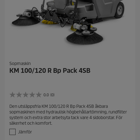
Sopmaskin
KM 100/120 R Bp Pack 4SB
0.0
(0)
0
.
Den utsläppsfria KM 100/120 R Bp Pack 4SB åkbara
0
sopmaskinen med hydraulisk högbehållartömning, rundfilter
a
system och extra stor arbetsyta tack vare 4 sidoborstar. För
v
säkerhet och komfort.
5
s
Jämför
t