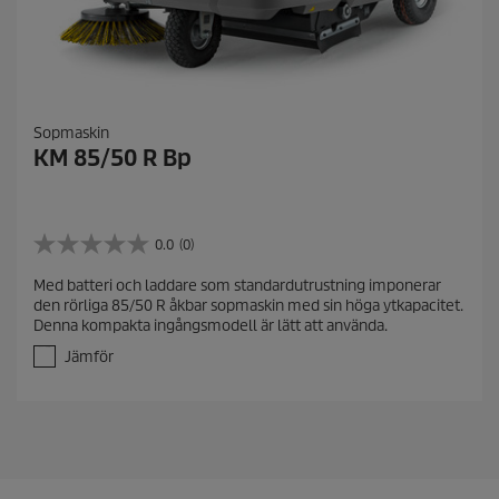
Sopmaskin
KM 85/50 R Bp
0.0
(0)
0
.
Med batteri och laddare som standardutrustning imponerar
0
den rörliga 85/50 R åkbar sopmaskin med sin höga ytkapacitet.
a
Denna kompakta ingångsmodell är lätt att använda.
v
5
Jämför
s
t
j
ä
r
n
o