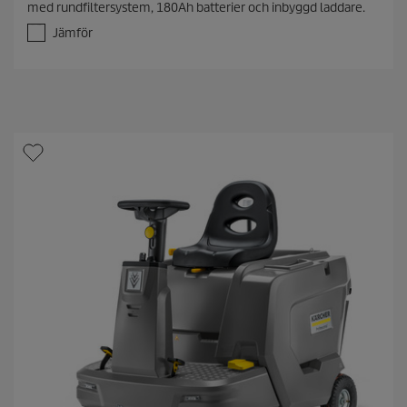
med rundfiltersystem, 180Ah batterier och inbyggd laddare.
a
v
Jämför
5
s
t
j
ä
r
n
o
r
.