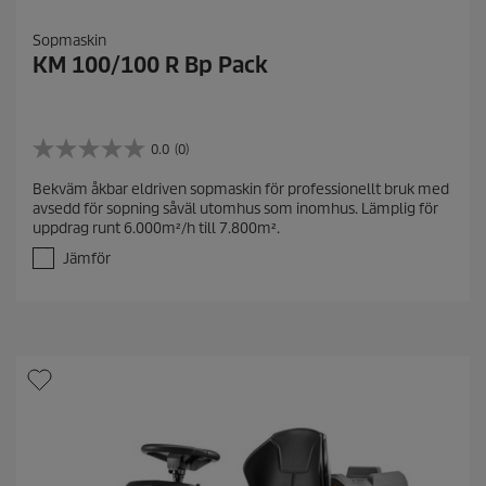
Sopmaskin
KM 100/100 R Bp Pack
0.0
(0)
0
.
Bekväm åkbar eldriven sopmaskin för professionellt bruk med
0
avsedd för sopning såväl utomhus som inomhus. Lämplig för
a
uppdrag runt 6.000m²/h till 7.800m².
v
5
Jämför
s
t
j
ä
r
n
o
r
.