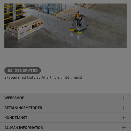
r
.
Skapad med hjälp av AI (artificiell intelligens)
WEBBSHOP
BETALNINGSMETODER
KUNDTJÄNST
ALLMÄN INFORMATION