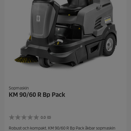
Sopmaskin
KM 90/60 R Bp Pack
0.0
(0)
0
.
Robust och kompakt. KM 90/60 R Bp Pack åkbar sopmaskin
0