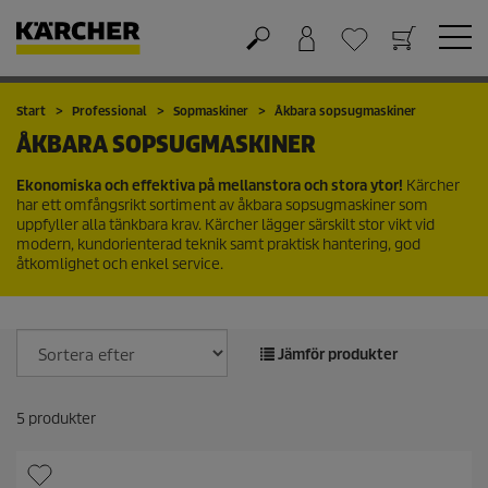
Varukorg
Önskelista
Start
Professional
Sopmaskiner
Åkbara sopsugmaskiner
ÅKBARA SOPSUGMASKINER
Ekonomiska och effektiva på mellanstora och stora ytor!
Kärcher
har ett omfångsrikt sortiment av åkbara sopsugmaskiner som
uppfyller alla tänkbara krav. Kärcher lägger särskilt stor vikt vid
modern, kundorienterad teknik samt praktisk hantering, god
åtkomlighet och enkel service.
Jämför produkter
5
produkter