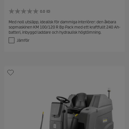
0.0
(0)
0
.
Med noll utsläpp, idealisk för dammiga interiörer: den åkbara
0
sopmaskinen KM 100/120 R Bp Pack med ett kraftfullt 240 Ah-
a
batteri, inbyggd laddare och hydraulisk högtömning.
v
5
Jämför
s
t
j
ä
r
n
o
r
.