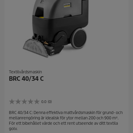
i
o
n
Textilvårdsmaskin
BRC 40/34 C
0.0
(0)
0
.
BRC 40/34 C: Denna effektiva mattvårdsmaskin för grund- och
0
mellanrengöring är idealisk för ytor mellan 200 och 900 m².
a
För ett bibehållet värde och ett rent utseende av ditt textila
v
golv.
5