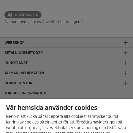
Skapad med hjälp av AI (artificiell intelligens)
WEBBSHOP
BETALNINGSMETODER
KUNDTJÄNST
ALLMÄN INFORMATION
HUVUDKONTOR
JURIDISK INFORMATION
Cookie policy
Vår hemsida använder cookies
Copyright
Genom att klicka på "acceptera alla cookies" samtycker du till
Friskrivningsklausul
lagring av cookies på din enhet för att förbättra navigeringen på
Hantering av personuppgifter
ANMÄL DIG TILL VÅRT
webbplatsen, analysera webbplatsens användning och bistå i våra
NYHETSBREV!
Integritetspolicy