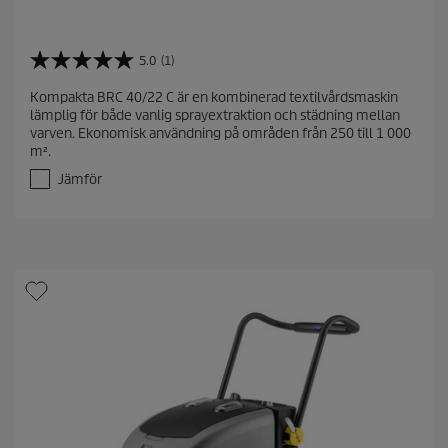
5.0
(1)
5
.
Kompakta BRC 40/22 C är en kombinerad textilvårdsmaskin
0
lämplig för både vanlig sprayextraktion och städning mellan
a
varven. Ekonomisk användning på områden från 250 till 1 000
v
m².
5
s
Jämför
t
j
ä
r
n
o
r
.
1
r
e
c
e
n
s