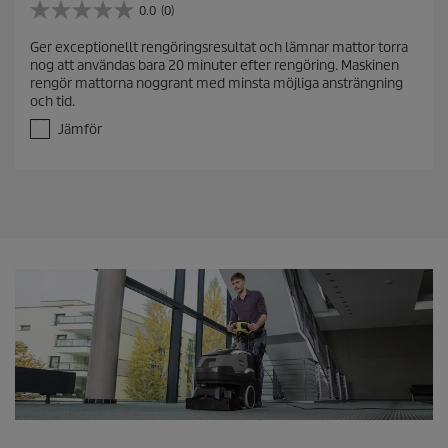
0.0
(0)
0
.
Ger exceptionellt rengöringsresultat och lämnar mattor torra
0
nog att användas bara 20 minuter efter rengöring. Maskinen
a
rengör mattorna noggrant med minsta möjliga ansträngning
v
och tid.
5
s
Jämför
t
j
ä
r
n
o
r
.