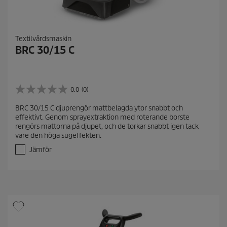
Textilvårdsmaskin
BRC 30/15 C
0.0
(0)
0
.
BRC 30/15 C djuprengör mattbelagda ytor snabbt och
0
effektivt. Genom sprayextraktion med roterande borste
a
rengörs mattorna på djupet, och de torkar snabbt igen tack
v
vare den höga sugeffekten.
5
s
Jämför
t
j
ä
r
n
o
r
.