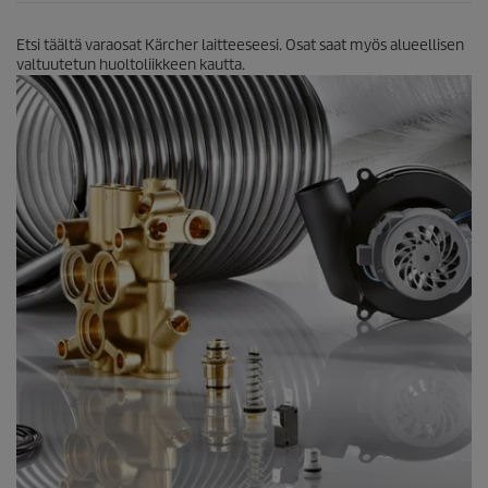
t
e
Etsi täältä varaosat Kärcher laitteeseesi. Osat saat myös alueellisen
l
valtuutetun huoltoliikkeen kautta.
u
a