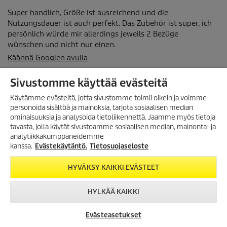
Sivustomme käyttää evästeitä
Käytämme evästeitä, jotta sivustomme toimii oikein ja voimme
personoida sisältöä ja mainoksia, tarjota sosiaalisen median
ominaisuuksia ja analysoida tietoliikennettä. Jaamme myös tietoja
TILAA UUTISKIRJE!
tavasta, jolla käytät sivustoamme sosiaalisen median, mainonta- ja
analytiikkakumppaneidemme
Tilaa uutiskirjeemme, ja saat
seuraavasta ostosta 10%
kanssa.
Evästekäytäntö.
Tietosuojaseloste
alennuksen
verkkokaupassamme.
HYVÄKSY KAIKKI EVÄSTEET
TILAA UUTISKIRJE
HYLKÄÄ KAIKKI
Evästeasetukset