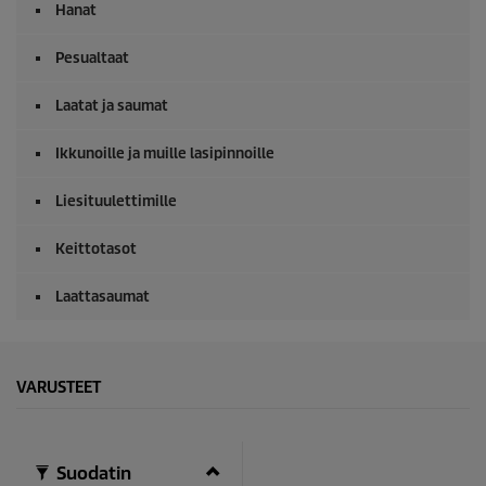
0
Hanat
s
e
k
Pesualtaat
u
n
Laatat ja saumat
t
e
j
Ikkunoille ja muille lasipinnoille
a
Liesituulettimille
Keittotasot
Laattasaumat
VARUSTEET
Suodatin