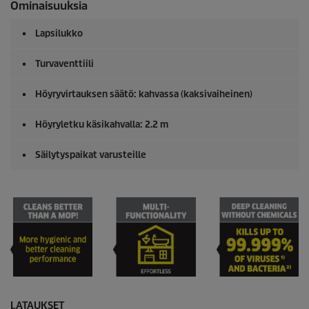
Ominaisuuksia
Lapsilukko
Turvaventtiili
Höyryvirtauksen säätö: kahvassa (kaksivaiheinen)
Höyryletku käsikahvalla: 2.2 m
Säilytyspaikat varusteille
LATAUKSET