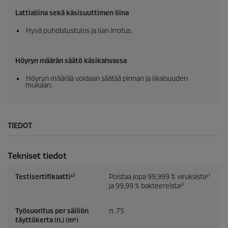
Lattialiina sekä käsisuuttimen liina
Hyvä puhdistustulos ja lian irrotus.
Höyryn määrän säätö käsikahvassa
Höyryn määrää voidaan säätää pinnan ja likaisuuden
mukaan.
TIEDOT
Tekniset tiedot
Testisertifikaatti¹⁾
Poistaa jopa 99,999 % viruksista¹⁾
ja 99,99 % bakteereista²⁾
Työsuoritus per säiliön
n. 75
täyttökerta (n.) (m²)