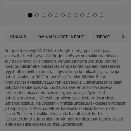
ä
o
h
d
t
u
e
c
ä
t
.
p
1
r
KUVAUS
OMINAISUUDET JA EDUT
TIEDOT
LAT
3
i
a
c
r
Kompakti ja kevyt SC 2 Deluxe
EasyFix
-höyrypesuri tarjoaa
e
v
kaksivaiheisen höyryn säädön, jolla höyryn voimakkuus voidaan
o
sovittaa pinnan ja lian tasoon. Perusteellinen puhdistus Kärcher
s
höyrypuhdistimella poistaa yleisimpiä kotitalouksien bakteereita
t
tyypillisiltä kovilta pinnoilta - täysin ilman kemikaaleja ja vahvoja
e
puhdistusaineita. SC 2 Deluxe
EasyFix
näyttää käyttötilan
l
innovatiivisen valaistun LED-renkaan avulla. Lisävarusteet voidaan
u
säilyttää tarvikepussissa. Joustavan nivelen ansiosta
EasyFix
-
a
lattiasuutin takaa erinomaisen ergonomian ja täydelliset
puhdistustulokset. Kätevän tarrakiinnitysjärjestelmän ansiosta
lattianpuhdistusliina voidaan kiinnittää lattiasuulakkeeseen nopeasti
ja helposti ja irrottaa uudelleen kätevästä lenkistä koskematta
likaan. Erilaisten tarvikkeiden avulla laatoitukset, liedet,
liesituulettimet ja jopa pienimmät raot puhdistetaan hygieenisesti,
ja sitkeäkin lika voidaan poistaa luotettavasti.