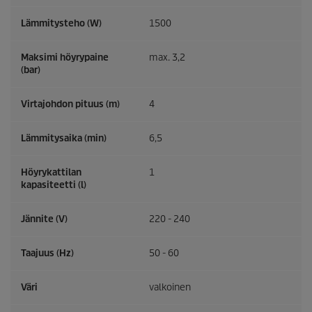
Lämmitysteho (W)
1500
Maksimi höyrypaine
max. 3,2
(bar)
Virtajohdon pituus (m)
4
Lämmitysaika (min)
6,5
Höyrykattilan
1
kapasiteetti (l)
Jännite (V)
220 - 240
Taajuus (
Hz
)
50 - 60
Väri
valkoinen