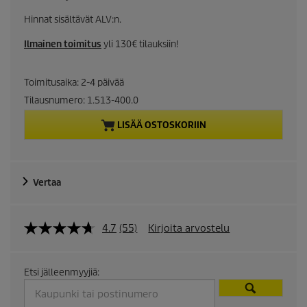
u
Hinnat sisältävät ALV:n.
r
Ilmainen toimitus
yli 130€ tilauksiin!
r
Toimitusaika: 2-4 päivää
e
Tilausnumero:
1.513-400.0
n
LISÄÄ OSTOSKORIIN
t
p
Vertaa
r
4.7
(55)
Kirjoita arvostelu
o
d
Etsi jälleenmyyjiä:
u