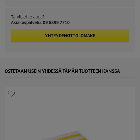
c
Tarvitsetko apua?
t
Asiakaspalvelu: 09 6899 7710
p
YHTEYDENOTTOLOMAKE
r
i
c
OSTETAAN USEIN YHDESSÄ TÄMÄN TUOTTEEN KANSSA
e