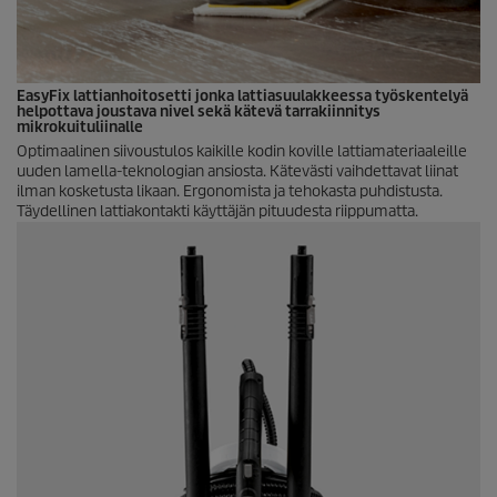
EasyFix
lattianhoitosetti jonka lattiasuulakkeessa työskentelyä
helpottava joustava nivel sekä kätevä tarrakiinnitys
mikrokuituliinalle
Optimaalinen siivoustulos kaikille kodin koville lattiamateriaaleille
uuden lamella-teknologian ansiosta. Kätevästi vaihdettavat liinat
ilman kosketusta likaan. Ergonomista ja tehokasta puhdistusta.
Täydellinen lattiakontakti käyttäjän pituudesta riippumatta.