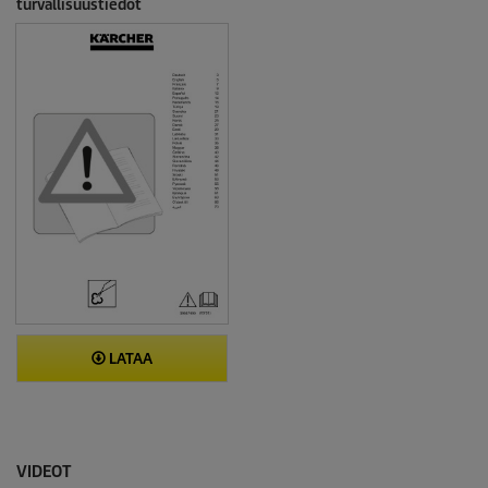
turvallisuustiedot
LATAA
VIDEOT