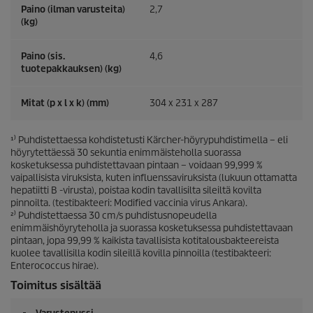
Paino (ilman varusteita)
2,7
(kg)
Paino (sis.
4,6
tuotepakkauksen) (kg)
Mitat (p x l x k) (mm)
304 x 231 x 287
¹⁾ Puhdistettaessa kohdistetusti Kärcher-höyrypuhdistimella – eli
höyrytettäessä 30 sekuntia enimmäisteholla suorassa
kosketuksessa puhdistettavaan pintaan – voidaan 99,999 %
vaipallisista viruksista, kuten influenssaviruksista (lukuun ottamatta
hepatiitti B -virusta), poistaa kodin tavallisilta sileiltä kovilta
pinnoilta. (testibakteeri: Modified vaccinia virus Ankara).
²⁾ Puhdistettaessa 30 cm/s puhdistusnopeudella
enimmäishöyryteholla ja suorassa kosketuksessa puhdistettavaan
pintaan, jopa 99,99 % kaikista tavallisista kotitalousbakteereista
kuolee tavallisilla kodin sileillä kovilla pinnoilla (testibakteeri:
Enterococcus hirae).
Toimitus sisältää