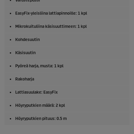
Varustepussi
EasyFix
-yleisliina lattiapinnoille: 1 kpl
Mikrokuituliina käsisuuttimeen: 1 kpl
Kohdesuutin
Käsisuutin
Pyöreä harja, musta: 1 kpl
Rakoharja
Lattiasuulake:
EasyFix
Höyryputkien määrä: 2 kpl
Höyryputkien pituus: 0.5 m