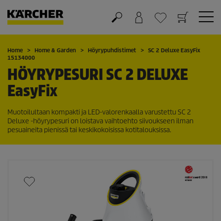
Ostoskori
Suosikit
Home
Home & Garden
Höyrypuhdistimet
SC 2 Deluxe
EasyFix
15134000
HÖYRYPESURI SC 2 DELUXE
EasyFix
Muotoilultaan kompakti ja LED-valorenkaalla varustettu SC 2
Deluxe -höyrypesuri on loistava vaihtoehto siivoukseen ilman
pesuaineita pienissä tai keskikokoisissa kotitalouksissa.