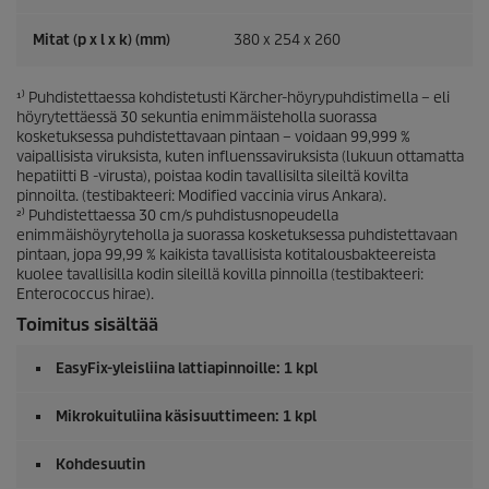
Mitat (p x l x k) (mm)
380 x 254 x 260
¹⁾ Puhdistettaessa kohdistetusti Kärcher-höyrypuhdistimella – eli
höyrytettäessä 30 sekuntia enimmäisteholla suorassa
kosketuksessa puhdistettavaan pintaan – voidaan 99,999 %
vaipallisista viruksista, kuten influenssaviruksista (lukuun ottamatta
hepatiitti B -virusta), poistaa kodin tavallisilta sileiltä kovilta
pinnoilta. (testibakteeri: Modified vaccinia virus Ankara).
²⁾ Puhdistettaessa 30 cm/s puhdistusnopeudella
enimmäishöyryteholla ja suorassa kosketuksessa puhdistettavaan
pintaan, jopa 99,99 % kaikista tavallisista kotitalousbakteereista
kuolee tavallisilla kodin sileillä kovilla pinnoilla (testibakteeri:
Enterococcus hirae).
Toimitus sisältää
EasyFix
-yleisliina lattiapinnoille: 1 kpl
Mikrokuituliina käsisuuttimeen: 1 kpl
Kohdesuutin