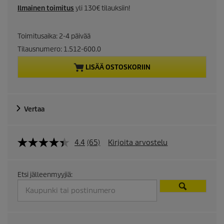
r
Ilmainen toimitus
yli 130€ tilauksiin!
r
Toimitusaika: 2-4 päivää
e
Tilausnumero:
1.512-600.0
n
LISÄÄ OSTOSKORIIN
t
p
Vertaa
r
4.4
(65)
Kirjoita arvostelu
o
d
Etsi jälleenmyyjiä:
u
c