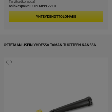
Tarvitsetko apua?
t
Asiakaspalvelu: 09 6899 7710
p
YHTEYDENOTTOLOMAKE
r
i
c
OSTETAAN USEIN YHDESSÄ TÄMÄN TUOTTEEN KANSSA
e