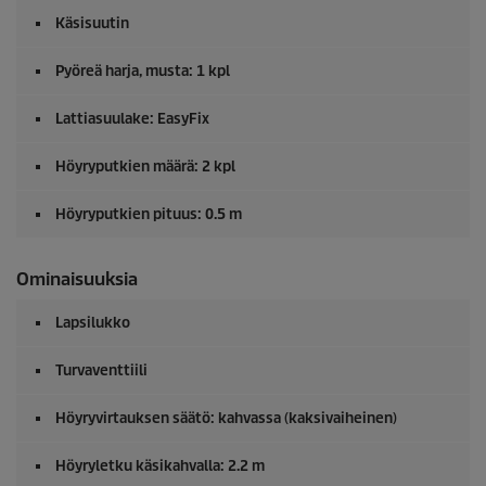
Käsisuutin
Pyöreä harja, musta: 1 kpl
Lattiasuulake:
EasyFix
Höyryputkien määrä: 2 kpl
Höyryputkien pituus: 0.5 m
Ominaisuuksia
Lapsilukko
Turvaventtiili
Höyryvirtauksen säätö: kahvassa (kaksivaiheinen)
Höyryletku käsikahvalla: 2.2 m