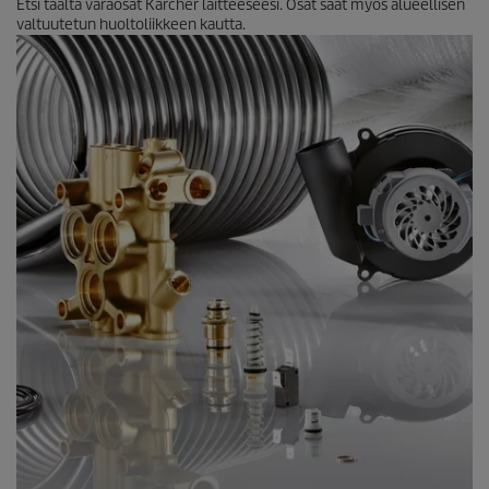
Etsi täältä varaosat Kärcher laitteeseesi. Osat saat myös alueellisen
l
valtuutetun huoltoliikkeen kautta.
u
a