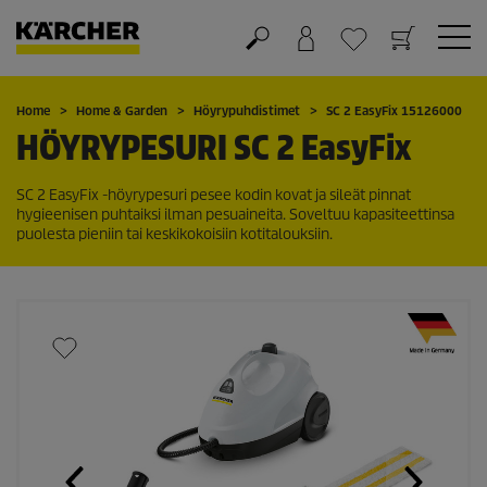
Ostoskori
Suosikit
Home
Home & Garden
Höyrypuhdistimet
SC 2
EasyFix
15126000
HÖYRYPESURI SC 2
EasyFix
SC 2
EasyFix
-höyrypesuri pesee kodin kovat ja sileät pinnat
hygieenisen puhtaiksi ilman pesuaineita. Soveltuu kapasiteettinsa
puolesta pieniin tai keskikokoisiin kotitalouksiin.