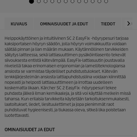
u
e
c
ä
t
.
p
6
r
KUVAUS
OMINAISUUDET JA EDUT
TIEDOT
LAT
a
i
r
c
v
Helppokäyttöinen ja intuitiivinen SC 2
EasyFix
-höyrypesuri tarjoaa
e
o
kaksiportaisen höyryn säädön, jolla höyryn voimakkuutta voidaan
s
säätää pinnan ja lian määrän mukaan. Käytännöllinen tarvikkeiden
t
säilytys laitteessa, sekä lattiasuuttimen pysäköintiasento tekevät
e
siivouksesta entistä kätevämpää.
EasyFix
-lattiasuutin joustavalla
l
nivelellä takaa erinomaisen ergonomian ja lamelliteknologiansa
u
ansiosta se varmistaa täydelliset puhdistustulokset. Kätevän
a
lenkkijärjestelmän ansiosta lattiapuhdistusliina voidaan kiinnittää
nopeasti ja helposti lattiasuuttimeen ja irrottaa uudelleen
koskematta likaan. Kärcher SC 2
EasyFix
-höyrypesuri tekee
puhdasta jälkeä ilman kemikaaleja, ja sitä voi käyttää melkein missä
tahansa. Kun erilaisia tarvikkeita käytetään tarkoituksenmukaisesti,
laatoitukset, liedet, liesituulettimet ja jopa pienimmät raot
puhdistuvat hygieenisesti, ja tiukassa oleva, sitkeä lika poistetaan
luotettavasti.
OMINAISUUDET JA EDUT