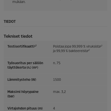
mukaan.
TIEDOT
Tekniset tiedot
Testisertifikaatti¹⁾
Poistaa jopa 99,999 % viruksista¹⁾
ja 99,99 % bakteereista²⁾
Työsuoritus per säiliön
n. 75
täyttökerta (n.) (m²)
Lämmitysteho (W)
1500
Maksimi höyrypaine
max. 3,2
(bar)
Virtajohdon pituus (m)
4