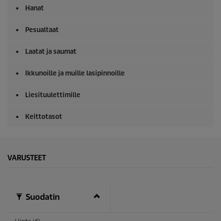
Hanat
Pesualtaat
Laatat ja saumat
Ikkunoille ja muille lasipinnoille
Liesituulettimille
Keittotasot
VARUSTEET
Suodatin