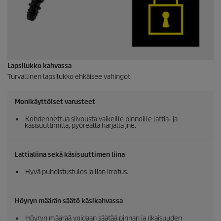
Lapsilukko kahvassa
Turvallinen lapsilukko ehkäisee vahingot.
Monikäyttöiset varusteet
Kohdennettua siivousta vaikeille pinnoille lattia- ja
käsisuuttimilla, pyöreällä harjalla jne.
Lattialiina sekä käsisuuttimen liina
Hyvä puhdistustulos ja lian irrotus.
Höyryn määrän säätö käsikahvassa
Höyryn määrää voidaan säätää pinnan ja likaisuuden