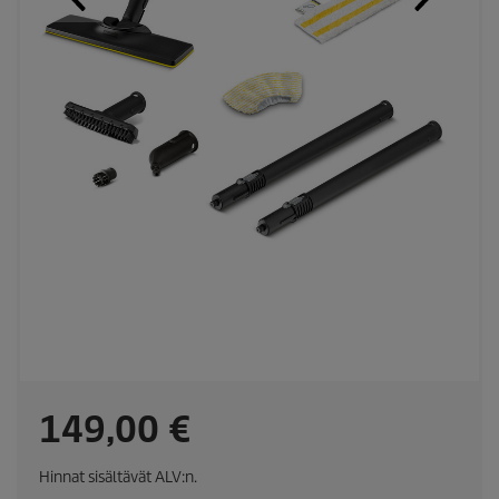
C
149,00 €
u
Hinnat sisältävät ALV:n.