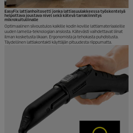
EasyFix
lattianhoitosetti jonka lattiasuulakkeessa työskentelyä
helpottava joustava nivel sekä kätevä tarrakiinnitys
mikrokuituliinalle
Optimaalinen siivoustulos kaikille kodin koville lattiamateriaaleille
uuden lamella-teknologian ansiosta. Kätevästi vaihdettavat liinat
ilman kosketusta likaan. Ergonomista ja tehokasta puhdistusta.
Täydellinen lattiakontakti käyttäjän pituudesta riippumatta.