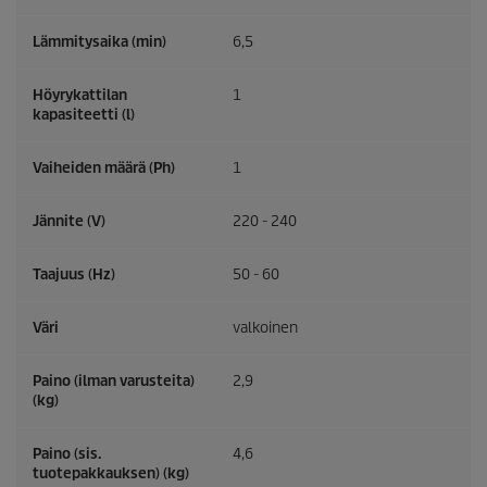
Lämmitysaika (min)
6,5
Höyrykattilan
1
kapasiteetti (l)
Vaiheiden määrä (Ph)
1
Jännite (V)
220 - 240
Taajuus (
Hz
)
50 - 60
Väri
valkoinen
Paino (ilman varusteita)
2,9
(kg)
Paino (sis.
4,6
tuotepakkauksen) (kg)