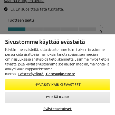
Sivustomme käyttää evästeitä
Käytämme evästeitä, jotta sivustomme toimii oikein ja voimme
personoida sisältöä ja mainoksia, tarjota sosiaalisen median
ominaisuuksia ja analysoida tietoliikennettä. Jaamme myös tietoja
TILAA UUTISKIRJE!
tavasta, jolla käytät sivustoamme sosiaalisen median, mainonta- ja
analytiikkakumppaneidemme
Tilaa uutiskirjeemme, ja saat
seuraavasta ostosta 10%
kanssa.
Evästekäytäntö.
Tietosuojaseloste
alennuksen
verkkokaupassamme.
HYVÄKSY KAIKKI EVÄSTEET
TILAA UUTISKIRJE
HYLKÄÄ KAIKKI
Evästeasetukset