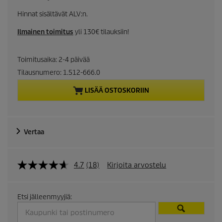
u
Hinnat sisältävät ALV:n.
r
Ilmainen toimitus
yli 130€ tilauksiin!
r
Toimitusaika: 2-4 päivää
e
Tilausnumero:
1.512-666.0
n
LISÄÄ OSTOSKORIIN
t
p
Vertaa
r
4.7
(18)
Kirjoita arvostelu
o
d
Etsi jälleenmyyjiä:
u