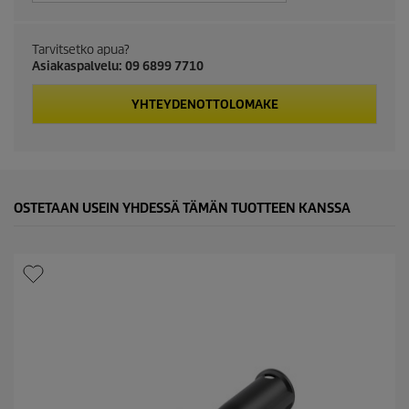
c
Tarvitsetko apua?
t
Asiakaspalvelu: 09 6899 7710
p
YHTEYDENOTTOLOMAKE
r
i
c
OSTETAAN USEIN YHDESSÄ TÄMÄN TUOTTEEN KANSSA
e