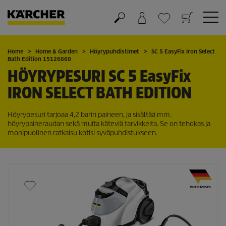
Ostoskori
Suosikit
Home
Home & Garden
Höyrypuhdistimet
SC 5
EasyFix
Iron Select
Bath Edition 15126660
HÖYRYPESURI SC 5
EasyFix
IRON SELECT BATH EDITION
Höyrypesuri tarjoaa 4,2 barin paineen, ja sisältää mm.
höyrypaineraudan sekä muita käteviä tarvikkeita. Se on tehokas ja
monipuolinen ratkaisu kotisi syväpuhdistukseen.