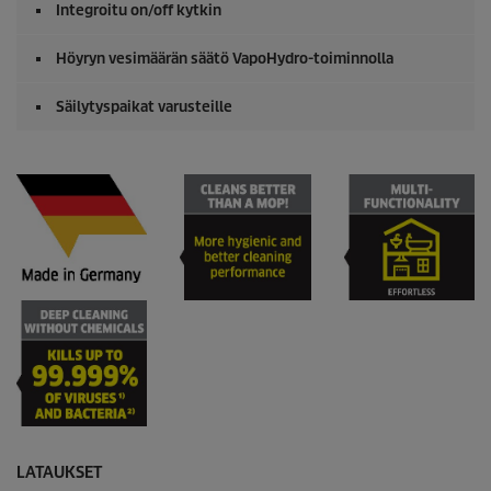
Integroitu on/off kytkin
Höyryn vesimäärän säätö
VapoHydro
-toiminnolla
Säilytyspaikat varusteille
LATAUKSET