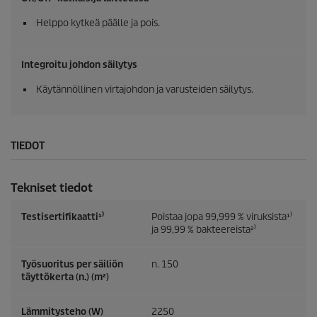
Helppo kytkeä päälle ja pois.
Integroitu johdon säilytys
Käytännöllinen virtajohdon ja varusteiden säilytys.
TIEDOT
Tekniset tiedot
Testisertifikaatti¹⁾
Poistaa jopa 99,999 % viruksista¹⁾
ja 99,99 % bakteereista²⁾
Työsuoritus per säiliön
n. 150
täyttökerta (n.) (m²)
Lämmitysteho (W)
2250