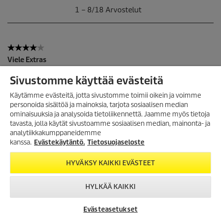
Sivustomme käyttää evästeitä
Käytämme evästeitä, jotta sivustomme toimii oikein ja voimme
personoida sisältöä ja mainoksia, tarjota sosiaalisen median
ominaisuuksia ja analysoida tietoliikennettä. Jaamme myös tietoja
TILAA UUTISKIRJE!
tavasta, jolla käytät sivustoamme sosiaalisen median, mainonta- ja
analytiikkakumppaneidemme
Tilaa uutiskirjeemme, ja saat
seuraavasta ostosta 10%
kanssa.
Evästekäytäntö.
Tietosuojaseloste
alennuksen
verkkokaupassamme.
HYVÄKSY KAIKKI EVÄSTEET
TILAA UUTISKIRJE
HYLKÄÄ KAIKKI
Evästeasetukset