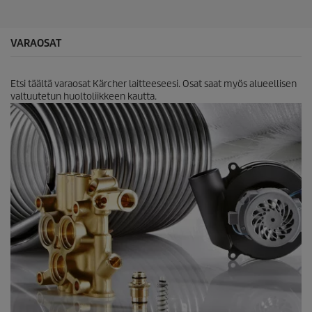
a
c
r
e
v
o
VARAOSAT
s
t
e
Etsi täältä varaosat Kärcher laitteeseesi. Osat saat myös alueellisen
l
valtuutetun huoltoliikkeen kautta.
u
a