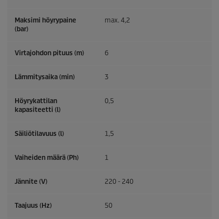
Maksimi höyrypaine
max. 4,2
(bar)
Virtajohdon pituus (m)
6
Lämmitysaika (min)
3
Höyrykattilan
0,5
kapasiteetti (l)
Säiliötilavuus (l)
1,5
Vaiheiden määrä (Ph)
1
Jännite (V)
220 - 240
Taajuus (
Hz
)
50