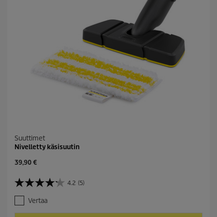
Suuttimet
Nivelletty käsisuutin
C
39,90 €
u
r
4.2
(5)
4
r
.
e
Vertaa
2
n
/
t