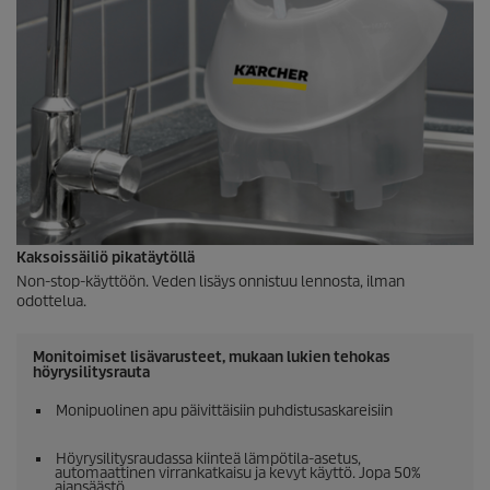
Kaksoissäiliö pikatäytöllä
Non-stop-käyttöön. Veden lisäys onnistuu lennosta, ilman
odottelua.
Monitoimiset lisävarusteet, mukaan lukien tehokas
höyrysilitysrauta
Monipuolinen apu päivittäisiin puhdistusaskareisiin
Höyrysilitysraudassa kiinteä lämpötila-asetus,
automaattinen virrankatkaisu ja kevyt käyttö. Jopa 50%
ajansäästö.