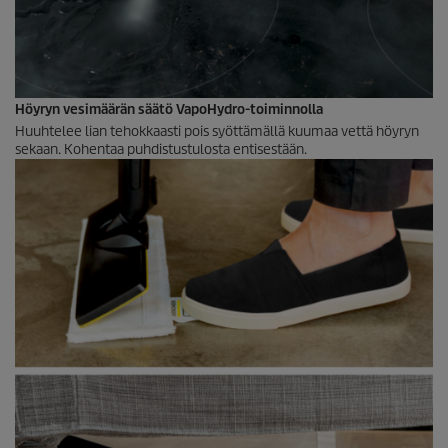
Höyryn vesimäärän säätö
VapoHydro
-toiminnolla
Huuhtelee lian tehokkaasti pois syöttämällä kuumaa vettä höyryn
sekaan. Kohentaa puhdistustulosta entisestään.