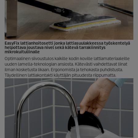
EasyFix
lattianhoitosetti jonka lattiasuulakkeessa työskentelyä
helpottava joustava nivel sekä kätevä tarrakiinnitys
mikrokuituliinalle
Optimaalinen siivoustulos kaikille kodin koville lattiamateriaaleille
uuden lamella-teknologian ansiosta. Kätevästi vaihdettavat liinat
ilman kosketusta likaan. Ergonomista ja tehokasta puhdistusta.
Täydellinen lattiakontakti käyttäjän pituudesta riippumatta.