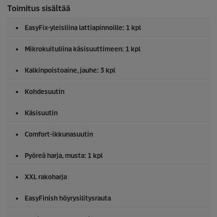
Toimitus sisältää
EasyFix
-yleisliina lattiapinnoille: 1 kpl
Mikrokuituliina käsisuuttimeen: 1 kpl
Kalkinpoistoaine, jauhe: 3 kpl
Kohdesuutin
Käsisuutin
Comfort-ikkunasuutin
Pyöreä harja, musta: 1 kpl
XXL rakoharja
EasyFinish höyrysilitysrauta