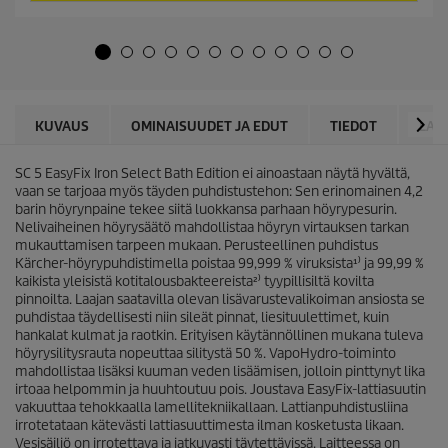
ä
o
h
d
t
u
e
c
ä
t
.
p
1
r
KUVAUS
OMINAISUUDET JA EDUT
TIEDOT
LAT
6
i
a
c
r
SC 5
EasyFix
Iron Select Bath Edition ei ainoastaan näytä hyvältä,
e
v
vaan se tarjoaa myös täyden puhdistustehon: Sen erinomainen 4,2
o
barin höyrynpaine tekee siitä luokkansa parhaan höyrypesurin.
s
Nelivaiheinen höyrysäätö mahdollistaa höyryn virtauksen tarkan
t
mukauttamisen tarpeen mukaan. Perusteellinen puhdistus
e
Kärcher-höyrypuhdistimella poistaa 99,999 % viruksista¹⁾ ja 99,99 %
l
kaikista yleisistä kotitalousbakteereista²⁾ tyypillisiltä kovilta
u
pinnoilta. Laajan saatavilla olevan lisävarustevalikoiman ansiosta se
a
puhdistaa täydellisesti niin sileät pinnat, liesituulettimet, kuin
hankalat kulmat ja raotkin. Erityisen käytännöllinen mukana tuleva
höyrysilitysrauta nopeuttaa silitystä 50 %.
VapoHydro
-toiminto
mahdollistaa lisäksi kuuman veden lisäämisen, jolloin pinttynyt lika
irtoaa helpommin ja huuhtoutuu pois. Joustava
EasyFix
-lattiasuutin
vakuuttaa tehokkaalla lamellitekniikallaan. Lattianpuhdistusliina
irrotetataan kätevästi lattiasuuttimesta ilman kosketusta likaan.
Vesisäiliö on irrotettava ja jatkuvasti täytettävissä. Laitteessa on