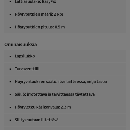
Lattiasuulake:
EasyFix
Höyryputkien määrä: 2 kpl
Höyryputkien pituus: 0.5 m
Ominaisuuksia
Lapsilukko
Turvaventtiili
Höyryvirtauksen säätö: itse laitteessa, neljä tasoa
Säiliö: irrotettava ja tarvittaessa täytettävä
Höyryletku käsikahvalla: 2.3 m
Silitysrautaan liitettävä