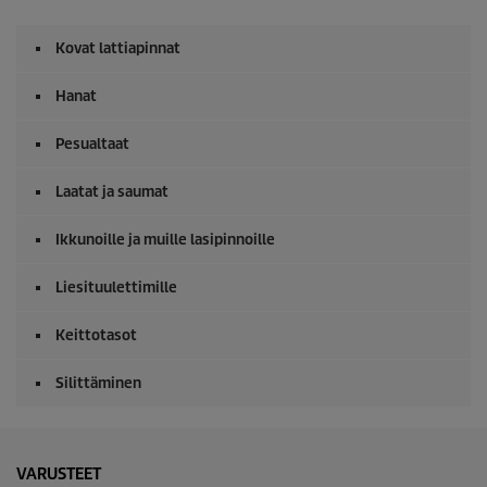
Kovat lattiapinnat
Hanat
Pesualtaat
Laatat ja saumat
Ikkunoille ja muille lasipinnoille
Liesituulettimille
Keittotasot
Silittäminen
VARUSTEET