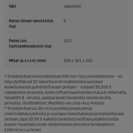
Väri
valkoinen
Paino (ilman varusteita)
6
(kg)
Paino (sis.
10,5
tuotepakkauksen) (kg)
Mitat (p x l x k) (mm)
439 x 301 x 305
¹⁾ Puhdistettaessa kohdistetusti Kärcher-höyrypuhdistimella – eli
höyrytettäessä 30 sekuntia enimmäisteholla suorassa
kosketuksessa puhdistettavaan pintaan – voidaan 99,999 %
vaipallisista viruksista, kuten influenssaviruksista (lukuun ottamatta
hepatiitti B -virusta), poistaa kodin tavallisilta sileiltä kovilta
pinnoilta. (testibakteeri: Modified vaccinia virus Ankara).
²⁾ Puhdistettaessa 30 cm/s puhdistusnopeudella
enimmäishöyryteholla ja suorassa kosketuksessa puhdistettavaan
pintaan, jopa 99,99 % kaikista tavallisista kotitalousbakteereista
kuolee tavallisilla kodin sileillä kovilla pinnoilla (testibakteeri:
Enterococcus hirae).