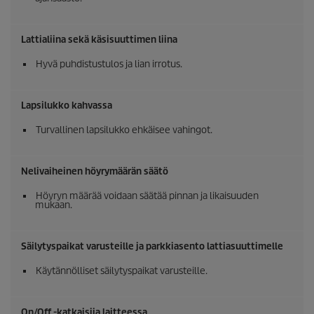
Lattialiina sekä käsisuuttimen liina
Hyvä puhdistustulos ja lian irrotus.
Lapsilukko kahvassa
Turvallinen lapsilukko ehkäisee vahingot.
Nelivaiheinen höyrymäärän säätö
Höyryn määrää voidaan säätää pinnan ja likaisuuden
mukaan.
Säilytyspaikat varusteille ja parkkiasento lattiasuuttimelle
Käytännölliset säilytyspaikat varusteille.
On/Off -katkaisija laitteessa