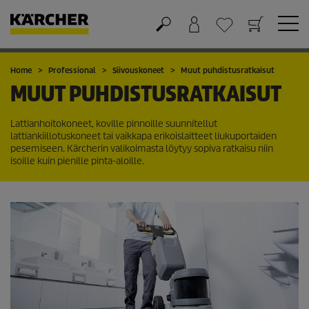
Ostoskori
Suosikit
Home
Professional
Siivouskoneet
Muut puhdistusratkaisut
MUUT PUHDISTUSRATKAISUT
Lattianhoitokoneet, koville pinnoille suunnitellut
lattiankiillotuskoneet tai vaikkapa erikoislaitteet liukuportaiden
pesemiseen. Kärcherin valikoimasta löytyy sopiva ratkaisu niin
isoille kuin pienille pinta-aloille.