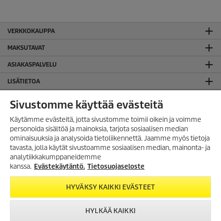
VERKKOKAUPPA
MAKSUTAVAT
ASIAKASPALVELU
LISÄTIETOA
SUOMEN TOIMISTO
Sivustomme käyttää evästeitä
JURIDISTA TIETOA
Käytämme evästeitä, jotta sivustomme toimii oikein ja voimme
personoida sisältöä ja mainoksia, tarjota sosiaalisen median
Evästekäytäntö
ominaisuuksia ja analysoida tietoliikennettä. Jaamme myös tietoja
Takuuehdot
TILAA UUTISKIRJE!
tavasta, jolla käytät sivustoamme sosiaalisen median, mainonta- ja
Tietosuojaseloste
analytiikkakumppaneidemme
Tilaa uutiskirjeemme, ja saat
seuraavasta ostosta 10%
Yleiset käyttöehdot
kanssa.
Evästekäytäntö.
Tietosuojaseloste
alennuksen
verkkokaupassamme.
HYVÄKSY KAIKKI EVÄSTEET
SEURAA MEITÄ
TILAA UUTISKIRJE
HYLKÄÄ KAIKKI