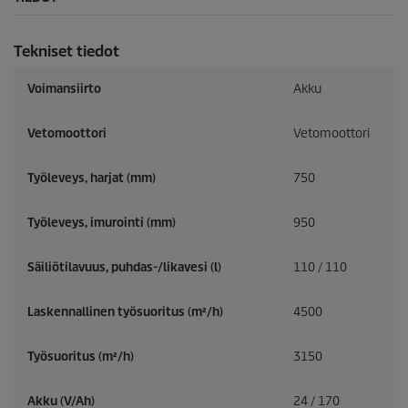
Tekniset tiedot
Voimansiirto
Akku
Vetomoottori
Vetomoottori
Työleveys, harjat (mm)
750
Työleveys, imurointi (mm)
950
Säiliötilavuus, puhdas-/likavesi (l)
110 / 110
Laskennallinen työsuoritus (m²/h)
4500
Työsuoritus (m²/h)
3150
Akku (V/Ah)
24 / 170