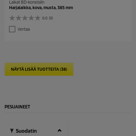
Laikat BD-koneisiin
Harjalaikka, kova, musta, 385 mm
0.0
(0)
0
.
Vertaa
0
/
5
t
ä
h
t
NÄYTÄ LISÄÄ TUOTTEITA (38)
e
ä
.
PESUAINEET
Suodatin