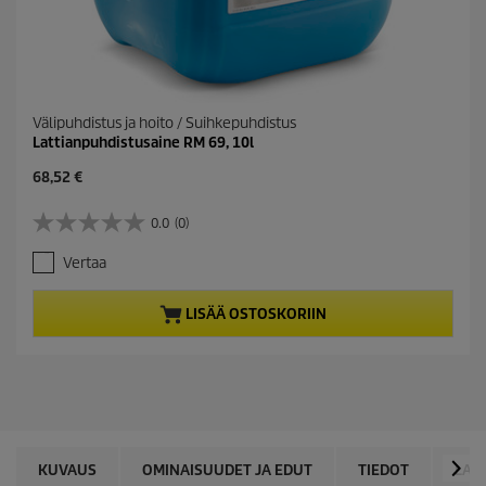
Välipuhdistus ja hoito / Suihkepuhdistus
Lattianpuhdistusaine RM 69, 10l
C
68,52 €
u
r
0.0
(0)
0
r
.
e
Vertaa
0
n
/
t
5
p
LISÄÄ OSTOSKORIIN
t
r
ä
o
h
d
t
u
e
c
ä
t
.
p
r
KUVAUS
OMINAISUUDET JA EDUT
TIEDOT
LAT