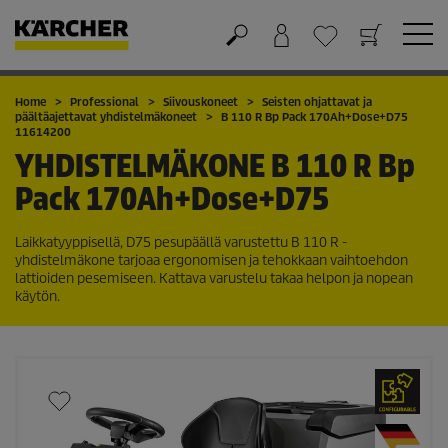
Ostoskori
Suosikit
Home
Professional
Siivouskoneet
Seisten ohjattavat ja
päältäajettavat yhdistelmäkoneet
B 110 R Bp Pack 170Ah+Dose+D75
11614200
YHDISTELMÄKONE
B 110 R Bp
Pack 170Ah+Dose+D75
Laikkatyyppisellä, D75 pesupäällä varustettu B 110 R -
yhdistelmäkone tarjoaa ergonomisen ja tehokkaan vaihtoehdon
lattioiden pesemiseen. Kattava varustelu takaa helpon ja nopean
käytön.