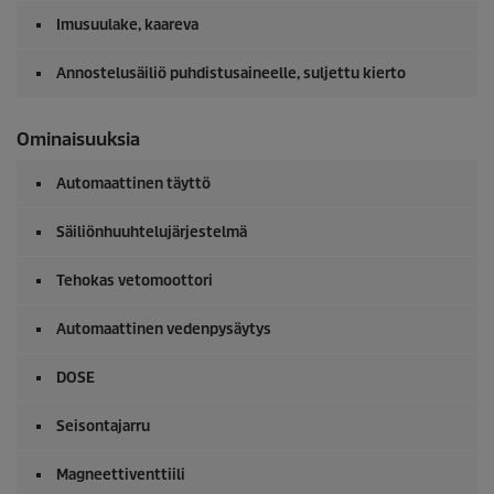
Imusuulake, kaareva
Annostelusäiliö puhdistusaineelle, suljettu kierto
Ominaisuuksia
Automaattinen täyttö
Säiliönhuuhtelujärjestelmä
Tehokas vetomoottori
Automaattinen vedenpysäytys
DOSE
Seisontajarru
Magneettiventtiili