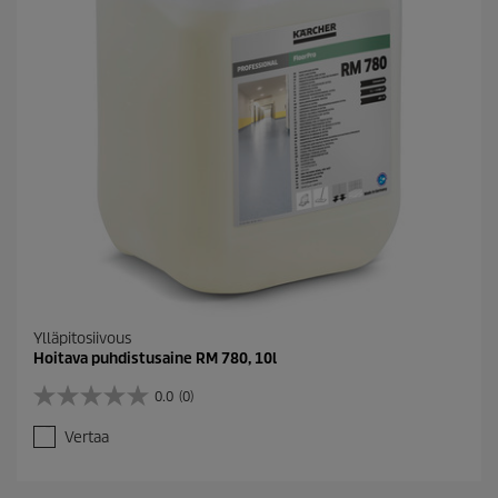
Ylläpitosiivous
Hoitava puhdistusaine RM 780, 10l
0.0
(0)
0
.
Vertaa
0
/
5