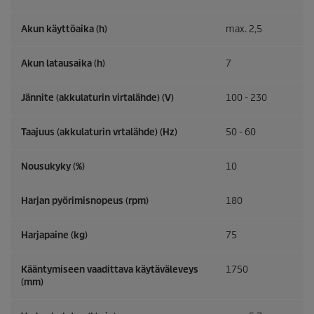
Akun käyttöaika (h)
max. 2,5
Akun latausaika (h)
7
Jännite (akkulaturin virtalähde) (V)
100 - 230
Taajuus (akkulaturin vrtalähde) (
Hz
)
50 - 60
Nousukyky (%)
10
Harjan pyörimisnopeus (rpm)
180
Harjapaine (kg)
75
Kääntymiseen vaadittava käytäväleveys
1750
(mm)