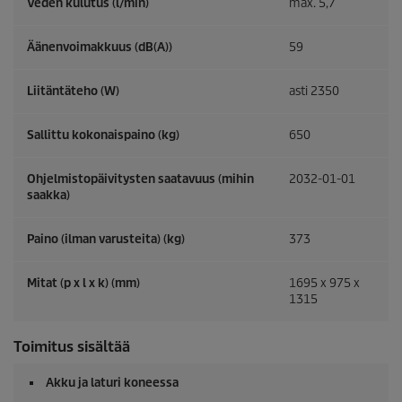
Veden kulutus (l/min)
max. 5,7
Äänenvoimakkuus (dB(A))
59
Liitäntäteho (W)
asti 2350
Sallittu kokonaispaino (kg)
650
Ohjelmistopäivitysten saatavuus (mihin
2032-01-01
saakka)
Paino (ilman varusteita) (kg)
373
Mitat (p x l x k) (mm)
1695 x 975 x
1315
Toimitus sisältää
Akku ja laturi koneessa