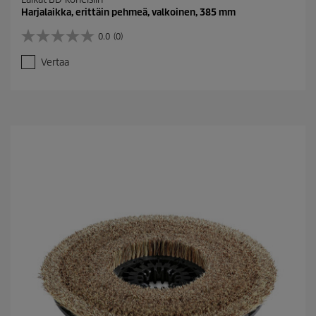
Harjalaikka, erittäin pehmeä, valkoinen, 385 mm
0.0
(0)
0
.
Vertaa
0
/
5
t
ä
h
t
e
ä
.