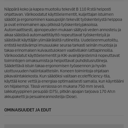
i
c
Näppärä koko ja kapea muotoilu tekevät B 110 R:stä helposti
e
ohjattavan. Värikoodatut käyttöelementit, kuljettajan istuimen
säädöt ja ergonominen kaasupoljin tekevät työskentelystä helppoa
ja ovat erinomainen apu pitkissä työskentelyjaksoissa.
Automaattisesti, ajonopeuden mukaan säätyvä veden annostelu ja
aikaa säästävä automaattitäyttö nopeuttavat työskentelyä ja
säästävät käyttäjän ylimääräisiltä rutiineilta. Uudelleenmuotoiltu,
entistä kestävämpi imusuulake seuraa tarkasti seinän muotoja ja
takaa erinomaisen kuivaustuloksen vaativillakin lattiapinnoilla.
Värikoodatut käyttöelementit ja KIK-avainjärjestelmä nopeuttavat
toimintojen omaksumista ja helpottavat puhdistusrutiineja.
Säädettävä istuin takaa ergonomisen työasennon ja hyvän
ulottuvuuden hallintalaitteisiin. Koneen toimintoja ohjataan
pikavalintakiekosta. Kun säädöksi valitaan
eco!efficiency
-tila,
käyttää kone vettä ja energiaa optimaalisesti samalla, kun käyntiääni
on hiljaisempi. Tässä versiossa on mukana 750 mm leveä,
laikkatyyppinen pesupää (D75), pitkän ajoajan tarjoava 170 Ah:n
akkupaketti ja pesuaineannostelija (Dose).
OMINAISUUDET JA EDUT