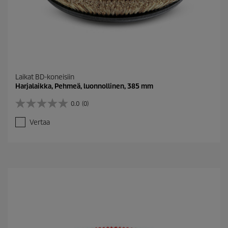
Laikat BD-koneisiin
Harjalaikka, Pehmeä, luonnollinen, 385 mm
0.0
(0)
0
.
Vertaa
0
/
5
t
ä
h
t
e
ä
.