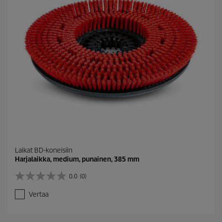
Laikat BD-koneisiin
Harjalaikka, medium, punainen, 385 mm
0.0
(0)
0
.
Vertaa
0
/
5