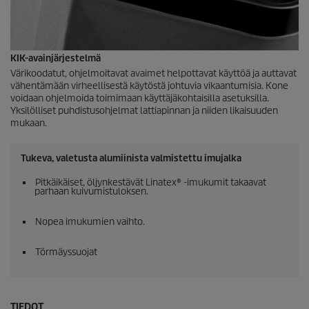
KIK-avainjärjestelmä
Värikoodatut, ohjelmoitavat avaimet helpottavat käyttöä ja auttavat
vähentämään virheellisestä käytöstä johtuvia vikaantumisia. Kone
voidaan ohjelmoida toimimaan käyttäjäkohtaisilla asetuksilla.
Yksilölliset puhdistusohjelmat lattiapinnan ja niiden likaisuuden
mukaan.
Tukeva, valetusta alumiinista valmistettu imujalka
Pitkäikäiset, öljynkestävät Linatex® -imukumit takaavat
parhaan kuivumistuloksen.
Nopea imukumien vaihto.
Törmäyssuojat
TIEDOT