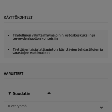
u
0
n
s
t
e
e
k
j
u
KÄYTTÖKOHTEET
a
n
t
e
j
Täydellinen valinta myymälöihin, ostoskeskuksiin ja
a
terveydenhuollon kohteisiin
/
0
s
Täyttää erilaisia lattiapintoja käsittävien tehdastilojen ja
varastojen vaatimukset
e
k
u
n
t
e
VARUSTEET
j
a
Suodatin
Tuoteryhmä