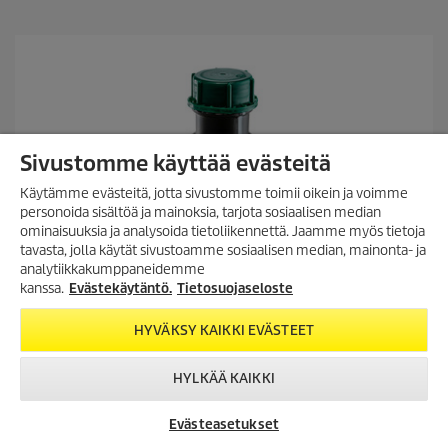
t
ä
h
t
e
ä
.
Sivustomme käyttää evästeitä
Käytämme evästeitä, jotta sivustomme toimii oikein ja voimme
personoida sisältöä ja mainoksia, tarjota sosiaalisen median
ominaisuuksia ja analysoida tietoliikennettä. Jaamme myös tietoja
TILAA UUTISKIRJE!
tavasta, jolla käytät sivustoamme sosiaalisen median, mainonta- ja
analytiikkakumppaneidemme
Tilaa uutiskirjeemme, ja saat
seuraavasta ostosta 10%
kanssa.
Evästekäytäntö.
Tietosuojaseloste
alennuksen
verkkokaupassamme.
HYVÄKSY KAIKKI EVÄSTEET
TILAA UUTISKIRJE
HYLKÄÄ KAIKKI
Evästeasetukset