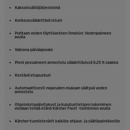
Kaksoissäiliöjärjestelmä
Korkeussäädettävä istuin
Puhtaan veden täyttöasteen ilmaisin: Vedenpaineen
avulla
Vakiona päiväajovalo
Pieni pesuaineen annostelu säädettävissä 0,25 % saakka
Kestävä etupuskuri
Automaattisesti nopeuden mukaan säätyvä veden
annostelu
Ohjelmistopäivitykset ja kulutustietojen lukeminen
voidaan tehdä etänä Kärcher Fleet -toiminnon avulla
Kärcher-tunnistevärit kaikille ohjaus- ja säätöpainikkeille