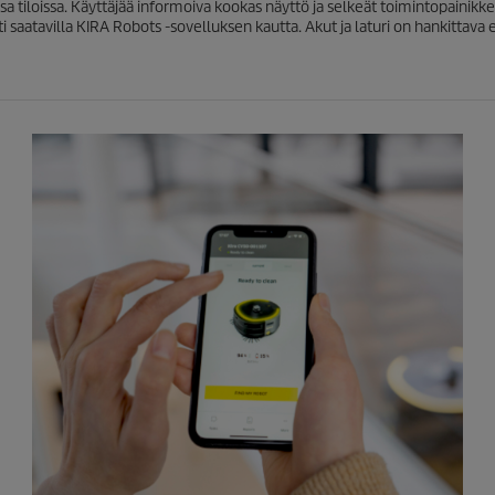
ssa tiloissa. Käyttäjää informoiva kookas näyttö ja selkeät toimintopaini
sti saatavilla KIRA Robots -sovelluksen kautta. Akut ja laturi on hankittava