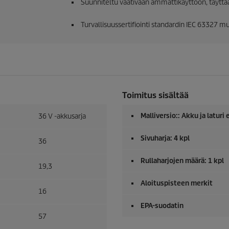
Suunniteltu vaativaan ammattikäyttöön, täyttää j
Turvallisuussertifiointi standardin IEC 63327 mu
Toimitus sisältää
Malliversio:: Akku ja laturi
36 V -akkusarja
Sivuharja: 4 kpl
36
Rullaharjojen määrä: 1 kpl
19,3
Aloituspisteen merkit
16
EPA-suodatin
57