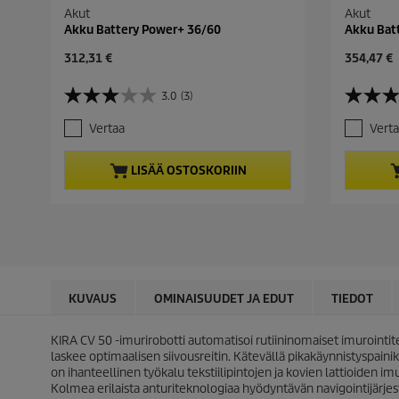
Akut
Akut
Akku Battery Power+ 36/60
Akku Bat
C
C
312,31 €
354,47 €
u
u
r
r
3.0
(3)
3
5
r
r
.
.
e
e
Vertaa
Vert
0
0
n
n
/
/
t
t
5
5
p
p
LISÄÄ OSTOSKORIIN
t
t
r
r
ä
ä
o
o
h
h
d
d
t
t
u
u
e
e
c
c
ä
ä
t
t
.
.
p
p
3
1
r
r
KUVAUS
OMINAISUUDET JA EDUT
TIEDOT
a
a
i
i
r
r
c
c
KIRA CV 50 -imurirobotti automatisoi rutiininomaiset imurointite
v
v
e
e
laskee optimaalisen siivousreitin. Kätevällä pikakäynnistyspaini
o
o
on ihanteellinen työkalu tekstiilipintojen ja kovien lattioiden i
s
s
Kolmea erilaista anturiteknologiaa hyödyntävän navigointijärjeste
t
t