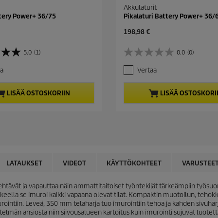
Akkulaturit
tery Power+ 36/75
Pikalaturi Battery Power+ 36/
C
198,98 €
u
r
5.0
(1)
0.0
(0)
0
r
.
e
aa
Vertaa
0
n
/
t
5
p
LISÄÄ OSTOSKORIIN
LISÄÄ OSTOSKORI
t
r
ä
o
h
d
t
u
e
c
ä
t
.
p
r
LATAUKSET
VIDEOT
KÄYTTÖKOHTEET
VARUSTEE
i
c
htävät ja vapauttaa näin ammattitaitoiset työntekijät tärkeämpiin työsuorit
e
kkeella se imuroi kaikki vapaana olevat tilat. Kompaktin muotoilun, tehokk
murointiin. Leveä, 350 mm telaharja tuo imurointiin tehoa ja kahden sivuhar
lmän ansiosta niin siivousalueen kartoitus kuin imurointi sujuvat luotettav