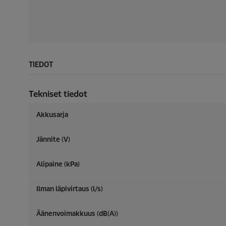
TIEDOT
Tekniset tiedot
Akkusarja
Jännite (V)
Alipaine (kPa)
Ilman läpivirtaus (l/s)
Äänenvoimakkuus (dB(A))