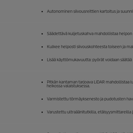
Autonominen siivousreittien kartoitus ja suunni
Säädettävä kuljetuskahva mahdollistaa helpon 
Kulkee helposti siivouskohteesta toiseen ja mah
Lisää käyttömukavuutta: pyörät voidaan säätää 
Pitkän kantaman tarjoava
LiDAR
mahdollistaa lu
heikossa valaistuksessa.
Varmistettu törmäyksenesto ja pudotusten hava
Varustettu ultraäänitutkilla, etäisyysmittareilla