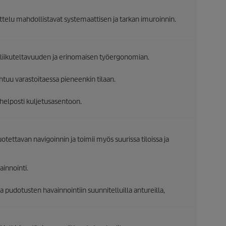
ttelu mahdollistavat systemaattisen ja tarkan imuroinnin.
liikuteltavuuden ja erinomaisen työergonomian.
tuu varastoitaessa pieneenkin tilaan.
helposti kuljetusasentoon.
otettavan navigoinnin ja toimii myös suurissa tiloissa ja
innointi.
 ja pudotusten havainnointiin suunnitelluilla antureilla,