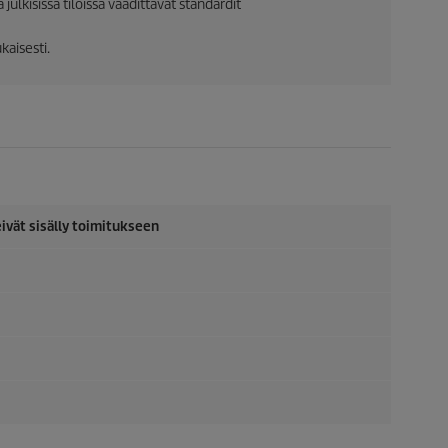
ulkisissa tiloissa vaadittavat standardit
kaisesti.
 eivät sisälly toimitukseen