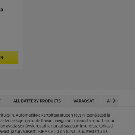
60
IN
T
ALL BATTERY PRODUCTS
VARAOSAT
ARVOSTELUT
uksiin. Automatiikka kartoittaa alueen täysin itsenäisesti ja
aiden akkujen ja luotettavan navigoinnin ansiosta robotti-imuri
jan avulla seinänvierustat ja nurkat saadaan imuroitua tarkasti.
asti ja turvallisesti. KIRA CV 50 on turvallisuustestattu IEC