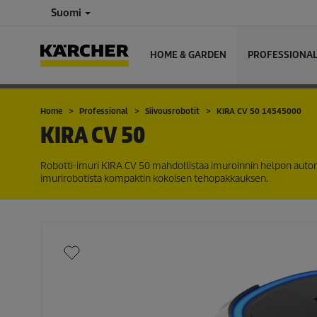
Suomi
HOME & GARDEN
PROFESSIONA
Home
Professional
Siivousrobotit
KIRA CV 50 14545000
KIRA CV 50
Robotti-imuri KIRA CV 50 mahdollistaa imuroinnin helpon automat
imurirobotista kompaktin kokoisen tehopakkauksen.