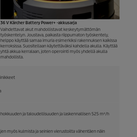
36 V Kärcher Battery Power+ -akkusarja
Vaihdettavat akut mahdollistavat keskeytymättömän
työskentelyn. Joustava, paikasta riippumaton työskentely,
helppo käyttää samaa imuria esimerkiksi rakennuksen kaikissa
kerroksissa. Suositellaan käytettäväksi kahdella akulla. Käyttää
yhtä akkua kerralaan, joten operointi myös yhdellä akulla
mahdollista.
inikkeet
a
hokkuuden ja taloudellisuuden ja laskennallisen 525 m²/h
ljen myös kulmista ja seinien vierustoilta vähentäen näin