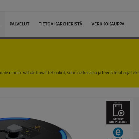
L
PALVELUT
TIETOA KÄRCHERISTÄ
VERKKOKAUPPA
isoinnin. Vaihdettavat tehoakut, suuri roskasäiliö ja leveä telaharja tek