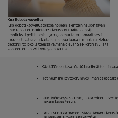
Kira Robots -sovellus
Kira Robots -sovellus tarjoaa nopean ja erittäin helpon tavan
imurirobottien hallintaan: siivousportit, laitteiden sijainti,
ilmoitukset poikkeamista ja paljon muuta. Automaattisesti
muodostuvat siivouskartat on helppo luoda ja muokata. Helppo
tiedonsiirto joko laitteessa valmiina olevan SIM-kortin avulla tai
kohteen oman Wifi-yhteyden kautta.
Käyttäjää opastava näyttö ja selkeät toimintopa
Heti valmiina käyttöön, myös ilman esiasetuksi
Suuri työleveys (350 mm) takaa erinomaisen te
maksimikapasiteetin.
Kaksi sivuharjaa mahdollistavat tarkan siivousjä
manuaalisen siivoamisen tarvetta.