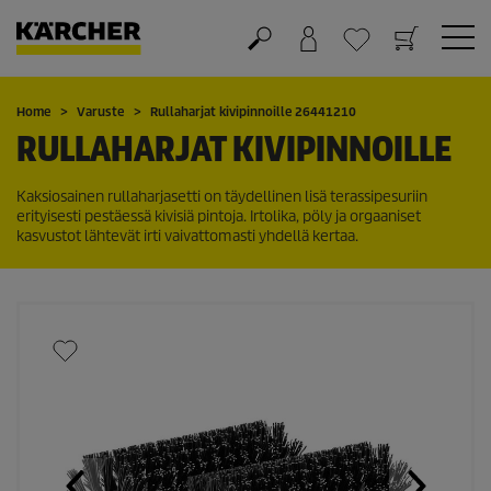
Ostoskori
Suosikit
Home
Varuste
Rullaharjat kivipinnoille 26441210
RULLAHARJAT KIVIPINNOILLE
Kaksiosainen rullaharjasetti on täydellinen lisä terassipesuriin
erityisesti pestäessä kivisiä pintoja. Irtolika, pöly ja orgaaniset
kasvustot lähtevät irti vaivattomasti yhdellä kertaa.