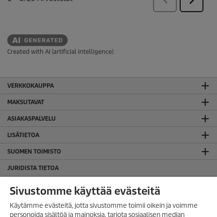
Created with AI (artificial intelligence)
VERKKOKAUPPA
MAKSUTAVAT
ASIAKASPALVELU
LISÄTIETOA
SUOMEN TOIMISTO
JURIDISTA TIETOA
Evästekäytäntö
Sivustomme käyttää evästeitä
Takuuehdot
Käytämme evästeitä, jotta sivustomme toimii oikein ja voimme
Tietosuojaseloste
personoida sisältöä ja mainoksia, tarjota sosiaalisen median