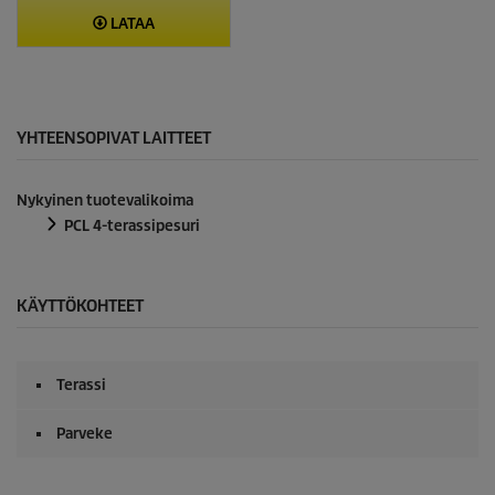
LATAA
YHTEENSOPIVAT LAITTEET
Nykyinen tuotevalikoima
PCL 4-terassipesuri
KÄYTTÖKOHTEET
Terassi
Parveke