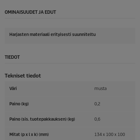
l
u
OMINAISUUDET JA EDUT
a
Harjasten materiaali erityisesti suunniteltu
TIEDOT
Tekniset tiedot
Väri
musta
Paino (kg)
0,2
Paino (sis. tuotepakkauksen) (kg)
0,6
Mitat (p x l x k) (mm)
134 x 100 x 100