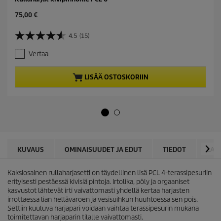
C
75,00 €
u
r
4.5
(15)
4
r
.
e
Vertaa
5
n
/
t
5
p
LISÄÄ OSTOSKORIIN
t
r
ä
o
h
d
t
u
e
c
ä
t
.
p
1
r
KUVAUS
OMINAISUUDET JA EDUT
TIEDOT
LAT
5
i
a
c
r
Kaksiosainen rullaharjasetti on täydellinen lisä PCL 4-terassipesuriin
e
v
erityisesti pestäessä kivisiä pintoja. Irtolika, pöly ja orgaaniset
o
kasvustot lähtevät irti vaivattomasti yhdellä kertaa harjasten
s
irrottaessa lian hellävaroen ja vesisuihkun huuhtoessa sen pois.
t
Settiin kuuluva harjapari voidaan vaihtaa terassipesurin mukana
e
toimitettavan harjaparin tilalle vaivattomasti.