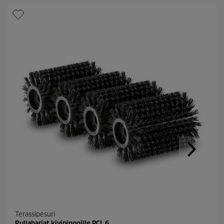
Terassipesuri
Rullaharjat kivipinnoille PCL 6