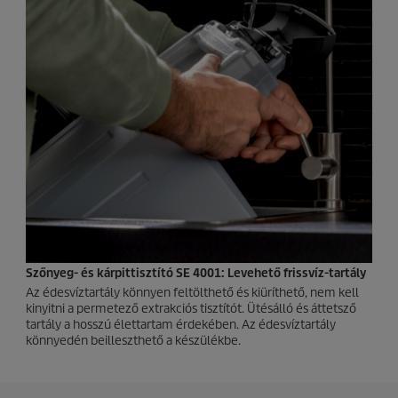
Szőnyeg- és kárpittisztító SE 4001: Levehető frissvíz-tartály
Az édesvíztartály könnyen feltölthető és kiüríthető, nem kell
kinyitni a permetező extrakciós tisztítót. Ütésálló és áttetsző
tartály a hosszú élettartam érdekében. Az édesvíztartály
könnyedén beilleszthető a készülékbe.