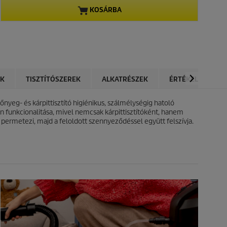
KOSÁRBA
OK
TISZTÍTÓSZEREK
ALKATRÉSZEK
ÉRTÉKELÉSEK
zőnyeg- és kárpittisztító higiénikus, szálmélységig hatoló
-ben funkcionalitása, mivel nemcsak kárpittisztítóként, hanem
é permetezi, majd a feloldott szennyeződéssel együtt felszívja.