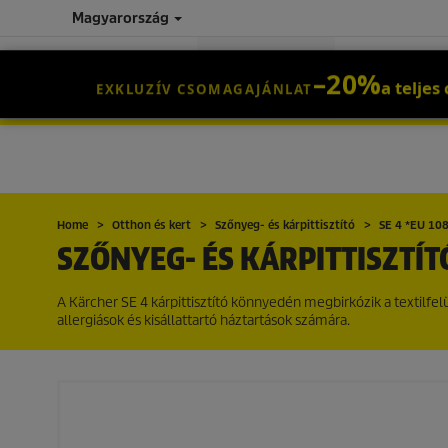
Magyarország
–20%
HOME & GARDEN
PROFESSIONA
a telje
EXKLUZÍV CSOMAGAJÁNLAT
Home
Otthon és kert
Szőnyeg- és kárpittisztító
SE 4 *EU 10
SZŐNYEG- ÉS KÁRPITTISZTÍTÓ
A Kärcher SE 4 kárpittisztító könnyedén megbirkózik a textilfelül
allergiások és kisállattartó háztartások számára.