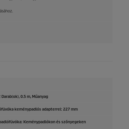
lásához.
 Darab(ok), 0.5 m, Műanyag
lófúvóka keménypadlós adapterrel: 227 mm
ó padlófúvóka: Keménypadlókon és szőnyegeken