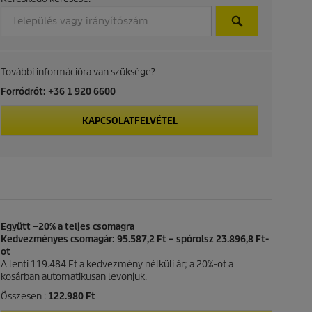
További információra van szüksége?
Forródrót: +36 1 920 6600
KAPCSOLATFELVÉTEL
Együtt –20% a teljes csomagra
Kedvezményes csomagár: 95.587,2 Ft – spórolsz 23.896,8 Ft-
ot
A lenti 119.484 Ft a kedvezmény nélküli ár; a 20%-ot a
kosárban automatikusan levonjuk.
Összesen :
122.980 Ft