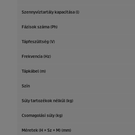
Szennyvíztartály kapacitása (l)
Fázisok száma (Ph)
Tápfeszültség (V)
Frekvencia (
Hz
)
Tápkábel (m)
Szín
Súly tartozékok nélkül (kg)
Csomagolási súly (kg)
Méretek (H × Sz × M) (mm)