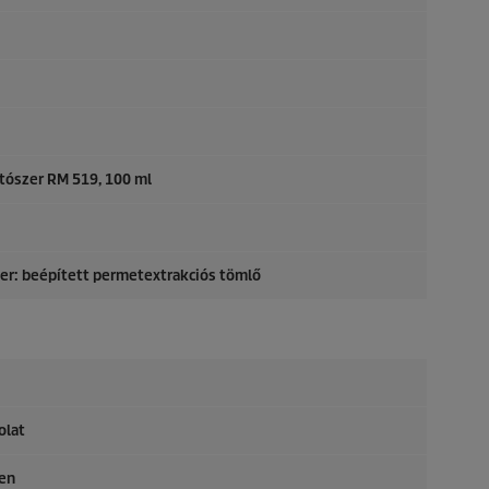
ítószer RM 519, 100 ml
er: beépített permetextrakciós tömlő
olat
ken