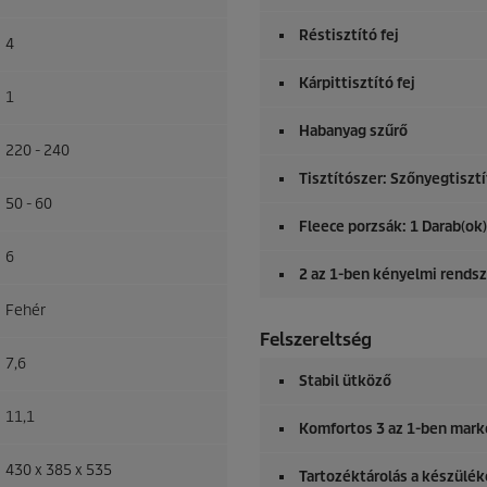
Réstisztító fej
4
Kárpittisztító fej
1
Habanyag szűrő
220 - 240
Tisztítószer: Szőnyegtiszt
50 - 60
Fleece porzsák: 1 Darab(ok)
6
2 az 1-ben kényelmi rendsz
Fehér
Felszereltség
7,6
Stabil ütköző
11,1
Komfortos 3 az 1-ben mark
430 x 385 x 535
Tartozéktárolás a készülé