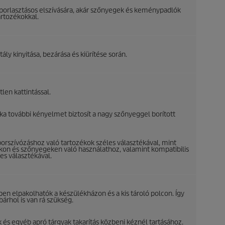
 porlasztásos elszívására, akár szőnyegek és keménypadlók
artozékokkal.
ály kinyitása, bezárása és kiürítése során.
len kattintással.
a további kényelmet biztosít a nagy szőnyeggel borított
orszívózáshoz való tartozékok széles választékával, mint
kon és szőnyegeken való használathoz, valamint kompatibilis
es választékával.
en elpakolhatók a készülékházon és a kis tároló polcon. Így
rhol is van rá szükség.
 és egyéb apró tárgyak takarítás közbeni kéznél tartásához.