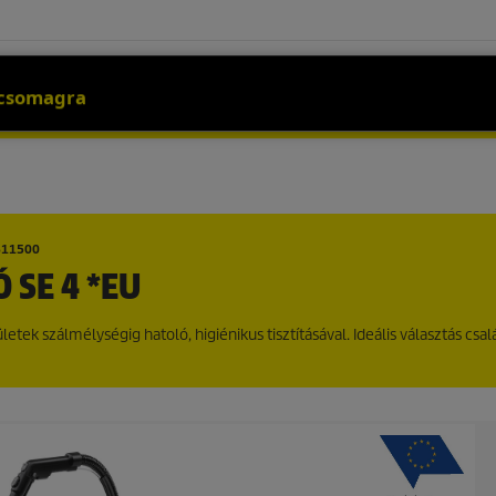
L
SZOLGÁLTATÁSOK
RÓLUNK
WEBSHOP
s csomagra
811500
 SE 4 *EU
etek szálmélységig hatoló, higiénikus tisztításával. Ideális választás csal