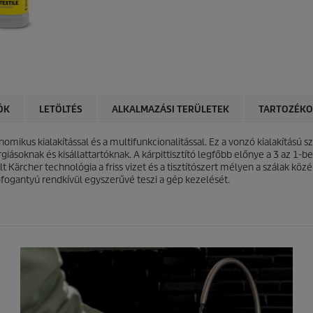
ÓK
LETÖLTÉS
ALKALMAZÁSI TERÜLETEK
TARTOZÉK
onomikus kialakítással és a multifunkcionalitással. Ez a vonzó kialakítású s
lergiásoknak és kisállattartóknak. A kárpittisztító legfőbb előnye a 3 az 1
t Kärcher technológia a friss vizet és a tisztítószert mélyen a szálak köz
ozófogantyú rendkívül egyszerűvé teszi a gép kezelését.