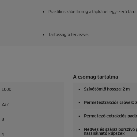
Praktikus kábelhorog a tápkábel egyszerű táro
Tartósságra tervezve.
A csomag tartalma
Szívótömlő hossza: 2 m
1000
Permetextrakciós csövek: 2
227
Permetező extrakciós pad
8
Nedves és száraz porszív
használható klipszek
4