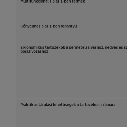
Multifunkcionális 3 az 1-ben termék
Kényelmes 3 az 1-ben fogantyú
Ergonomikus tartozékok a permetelszíváshoz, nedves és s
porszívózáshoz
Praktikus tárolási lehetőségek a tartozékok számára