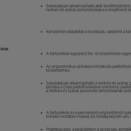
Sokoldalúan alkalmazható akár textilfelületek
nedves és száraz porszívózására a megfelelő t
Kényelmes kialakítás a hordozás, valamint a tart
záraz
A tartozékok egyszerű fel- és leszerelése egyet
Az ergonómikus szórásos extrakciós padlófúvók
területekhez.
Sokoldalúan alkalmazható a nedves és száraz p
például a Clips padlófúvókával a kemény padló
a nedves és száraz porszívók tartozékainak szél
A tartozékok és a permetező elszívótömlő szép
minden rendben marad, és mindig kéznél van, bá
Praktikus polc a készüléken a szivacsok, kendők