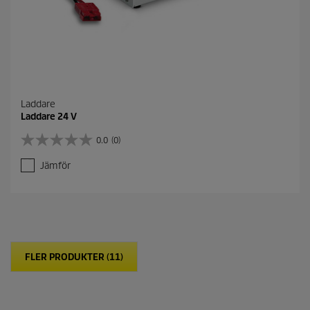
Laddare
Laddare 24 V
0.0
(0)
0
.
Jämför
0
a
v
5
s
t
j
FLER PRODUKTER (11)
ä
r
n
o
r