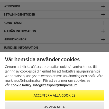
WEBBSHOP
BETALNINGSMETODER
KUNDTJÄNST
ALLMÄN INFORMATION
HUVUDKONTOR
JURIDISK INFORMATION
Cookie policy
Vår hemsida använder cookies
Copyright
Genom att klicka på "acceptera alla cookies" samtycker du till
Friskrivningsklausul
lagring av cookies på din enhet för att förbättra navigeringen på
Hantering av personuppgifter
webbplatsen, analysera webbplatsens användning och bistå i våra
Integritetspolicy
marknadsföringsinsatser. För att veta mer om cookies, se
Regelefterlevnad
vår
Cookie Policy.
Integritetspolicy/Impressum
ACCEPTERA ALLA COOKIES
FÖLJ OSS PÅ SOCIALA MEDIER
AVVISA ALLA