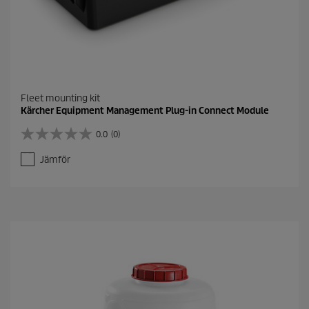
Fleet mounting kit
Kärcher Equipment Management Plug-in Connect Module
0.0
(0)
0
.
Jämför
0
a
v
5
s
t
j
ä
r
n
o
r