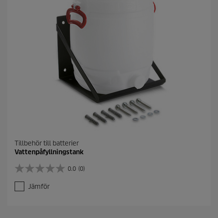
.
Tillbehör till batterier
Vattenpåfyllningstank
0.0
(0)
0
.
Jämför
0
a
v
5