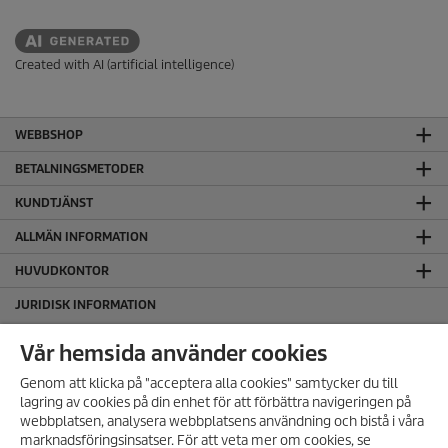
Created with AI (artificial intelligence)
WEBBSHOP
BETALNINGSMETODER
KUNDTJÄNST
ALLMÄN INFORMATION
HUVUDKONTOR
JURIDISK INFORMATION
Cookie policy
Vår hemsida använder cookies
Copyright
Genom att klicka på "acceptera alla cookies" samtycker du till
Friskrivningsklausul
lagring av cookies på din enhet för att förbättra navigeringen på
Hantering av personuppgifter
webbplatsen, analysera webbplatsens användning och bistå i våra
Integritetspolicy
marknadsföringsinsatser. För att veta mer om cookies, se