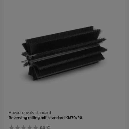
ä
r
n
o
r
.
Huvudsopvals, standard
Reversing rolling mill standard KM70/20
0.0
(0)