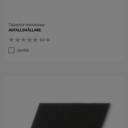
Tillbehör Homebase
AVFALLSHÅLLARE
0.0
(0)
0
.
Jämför
0
a
v
5
s
t
j
ä
r
n
o
r
.