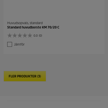
Huvudsopvals, standard
Standard huvudborste KM 70/20 C
0.0
(0)
0
.
Jämför
0
a
v
5
s
t
j
FLER PRODUKTER (3)
ä
r
n
o
r
.