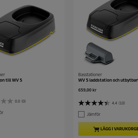
ner
Basstationer
on till WV 5
WV 5 laddstation och utbytbart
C
659,00 kr
u
r
0.0
(0)
4.4
(10)
4
r
.
e
ör
Jämför
4
n
a
t
v
p
LÄGG I VARUKORG
5
r