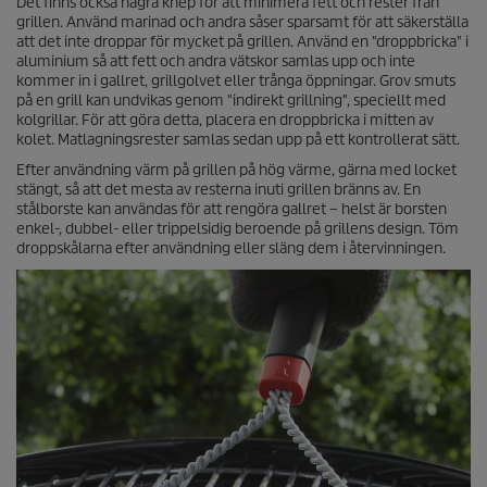
Det finns också några knep för att minimera fett och rester från
grillen. Använd marinad och andra såser sparsamt för att säkerställa
att det inte droppar för mycket på grillen. Använd en "droppbricka" i
aluminium så att fett och andra vätskor samlas upp och inte
kommer in i gallret, grillgolvet eller trånga öppningar. Grov smuts
på en grill kan undvikas genom "indirekt grillning", speciellt med
kolgrillar. För att göra detta, placera en droppbricka i mitten av
kolet. Matlagningsrester samlas sedan upp på ett kontrollerat sätt.
Efter användning värm på grillen på hög värme, gärna med locket
stängt, så att det mesta av resterna inuti grillen bränns av. En
stålborste kan användas för att rengöra gallret – helst är borsten
enkel-, dubbel- eller trippelsidig beroende på grillens design. Töm
droppskålarna efter användning eller släng dem i återvinningen.