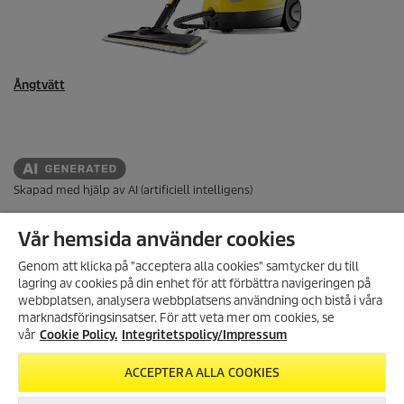
Ångtvätt
Skapad med hjälp av AI (artificiell intelligens)
Vår hemsida använder cookies
WEBBSHOP
Genom att klicka på "acceptera alla cookies" samtycker du till
lagring av cookies på din enhet för att förbättra navigeringen på
BETALNINGSMETODER
ANMÄL DIG TILL VÅRT
webbplatsen, analysera webbplatsens användning och bistå i våra
NYHETSBREV!
KUNDTJÄNST
marknadsföringsinsatser. För att veta mer om cookies, se
Få 10% rabatt på ditt nästa köp
vår
Cookie Policy.
Integritetspolicy/Impressum
ALLMÄN INFORMATION
genom att registrera dig för vårt
nyhetsbrev.
ACCEPTERA ALLA COOKIES
HUVUDKONTOR
REGISTRERA DIG