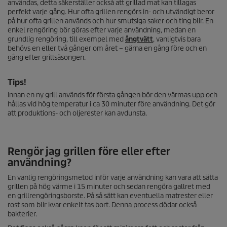
användas, detta säkerställer också att grillad mat kan tillagas
perfekt varje gång. Hur ofta grillen rengörs in- och utvändigt beror
på hur ofta grillen används och hur smutsiga saker och ting blir. En
enkel rengöring bör göras efter varje användning, medan en
grundlig rengöring, till exempel med
ångtvätt
, vanligtvis bara
behövs en eller två gånger om året – gärna en gång före och en
gång efter grillsäsongen.
Tips!
Innan en ny grill används för första gången bör den värmas upp och
hållas vid hög temperatur i ca 30 minuter före användning. Det gör
att produktions- och oljerester kan avdunsta.
Rengör jag grillen före eller efter
användning?
En vanlig rengöringsmetod inför varje användning kan vara att sätta
grillen på hög värme i 15 minuter och sedan rengöra gallret med
en grillrengöringsborste. På så sätt kan eventuella matrester eller
rost som blir kvar enkelt tas bort. Denna process dödar också
bakterier.