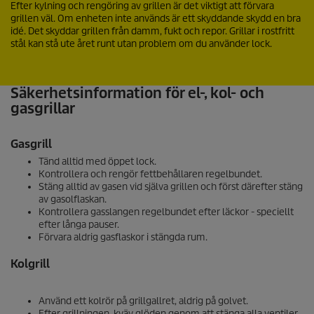
Efter kylning och rengöring av grillen är det viktigt att förvara
grillen väl. Om enheten inte används är ett skyddande skydd en bra
idé. Det skyddar grillen från damm, fukt och repor. Grillar i rostfritt
stål kan stå ute året runt utan problem om du använder lock.
Säkerhetsinformation för el-, kol- och
gasgrillar
Gasgrill
Tänd alltid med öppet lock.
Kontrollera och rengör fettbehållaren regelbundet.
Stäng alltid av gasen vid själva grillen och först därefter stäng
av gasolflaskan.
Kontrollera gasslangen regelbundet efter läckor - speciellt
efter långa pauser.
Förvara aldrig gasflaskor i stängda rum.
Kolgrill
Använd ett kolrör på grillgallret, aldrig på golvet.
Efter grillningen, kväv glöden genom att stänga alla ventiler