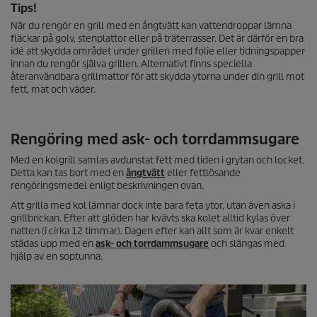
Tips!
När du rengör en grill med en ångtvätt kan vattendroppar lämna
fläckar på golv, stenplattor eller på träterrasser. Det är därför en bra
idé att skydda området under grillen med folie eller tidningspapper
innan du rengör själva grillen. Alternativt finns speciella
återanvändbara grillmattor för att skydda ytorna under din grill mot
fett, mat och väder.
Rengöring med ask- och torrdammsugare
Med en kolgrill samlas avdunstat fett med tiden i grytan och locket.
Detta kan tas bort med en
ångtvätt
eller fettlösande
rengöringsmedel enligt beskrivningen ovan.
Att grilla med kol lämnar dock inte bara feta ytor, utan även aska i
grillbrickan. Efter att glöden har kvävts ska kolet alltid kylas över
natten (i cirka 12 timmar). Dagen efter kan allt som är kvar enkelt
städas upp med en
ask- och torrdammsugare
och slängas med
hjälp av en soptunna.