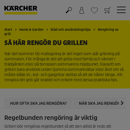
Varukorg
Önskelista
Start
Home & Garden
Städ och användningstips
Rengöring av
grill
SÅ HÄR RENGÖR DU GRILLEN
När det kommer till matlagning är det inget som slår grillning på
sommaren. För många är det att grilla med familj och vänner i
trädgården eller på terrassen sommarens höjdpunkt. Oavsett om
grillen bara används under ljumma sommarkvällar eller året om så
måste både el-, kol- och gasgrillar skötas så att de håller länge. Att
rengöra din grill går snabbt och enkelt med dessa praktiska tips.
HUR OFTA SKA JAG RENGÖRA?
NÄR SKA JAG RENGÖRA?
Regelbunden rengöring är viktig
Grillen bör rengöras regelbundet så att den alltid är redo att