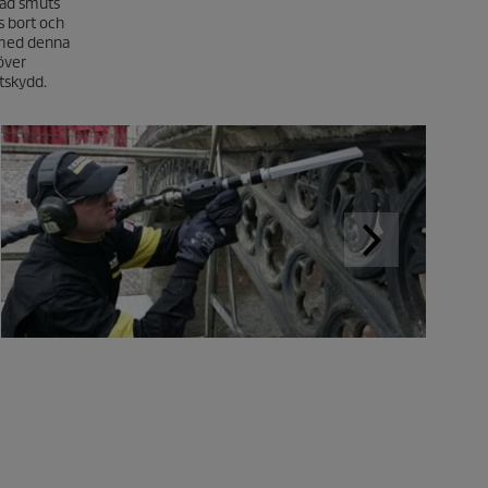
kad smuts
s bort och
 med denna
över
stskydd.