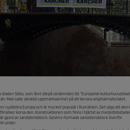
staden Sibiu, som året därpå utnämndes till ”Europeisk kulturhuvudstad”
n. Man lade särskild uppmärksamhet på att bevara originalmaterialet.
n i sydöstra Europa och är mycket populär i Rumänien. Det sägs att den k
försöker korsa den. Konstruktionen som finns i hjärtat av medeltidsstade
 är gjord av sandstensblock. Gesims-formade sandstensblock överför
ekt under.