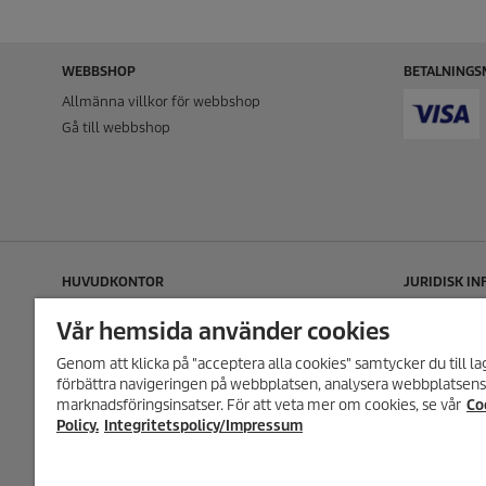
WEBBSHOP
BETALNINGS
Allmänna villkor för webbshop
Gå till webbshop
HUVUDKONTOR
JURIDISK I
Kärcher Sverige
Cookie policy
Vår hemsida använder cookies
Tagenevägen 31
Copyright
Genom att klicka på "acceptera alla cookies" samtycker du till lag
425 37 Hisings Kärra
Friskrivning
förbättra navigeringen på webbplatsen, analysera webbplatsens 
Hantering a
marknadsföringsinsatser. För att veta mer om cookies, se vår
Co
Integritetspo
Policy.
Integritetspolicy/Impressum
Regelefterl