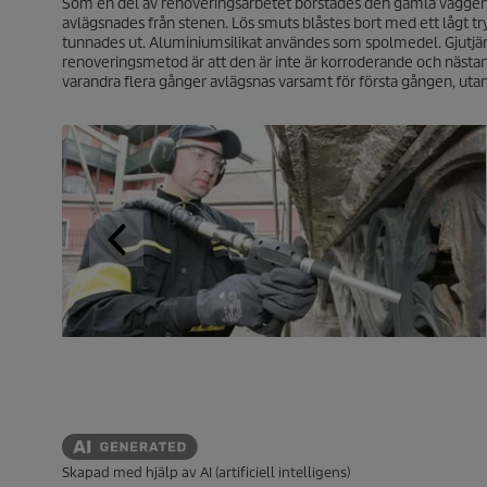
Som en del av renoveringsarbetet borstades den gamla väggen o
avlägsnades från stenen. Lös smuts blåstes bort med ett lågt try
tunnades ut. Aluminiumsilikat användes som spolmedel. Gjutjä
renoveringsmetod är att den är inte är korroderande och nästa
varandra flera gånger avlägsnas varsamt för första gången, utan 
Skapad med hjälp av AI (artificiell intelligens)