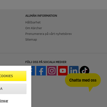
ALLMÄN INFORMATION
Hållbarhet
Om Kärcher
Prenumerera på vårt nyhetsbrev
Sitemap
FÖLJ OSS PÅ SOCIALA MEDIER
COOKIES
LA
ningar