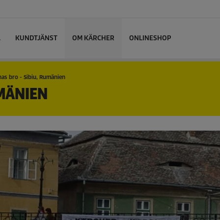
L
KUNDTJÄNST
OM KÄRCHER
ONLINESHOP
as bro - Sibiu, Rumänien
UMÄNIEN