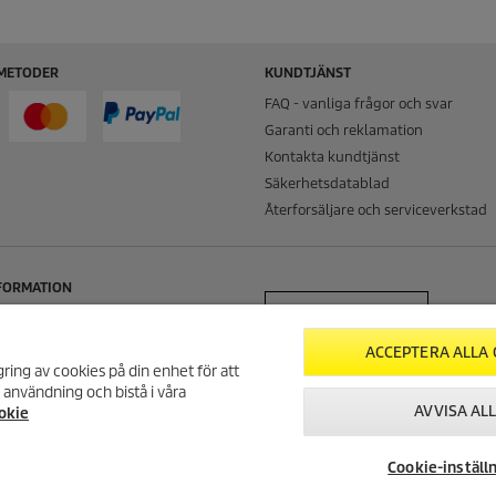
METODER
KUNDTJÄNST
FAQ - vanliga frågor och svar
Garanti och reklamation
Kontakta kundtjänst
Säkerhetsdatablad
Återforsäljare och serviceverkstad
NFORMATION
ÅNGRA DITT KÖP
ACCEPTERA ALLA 
ring av cookies på din enhet för att
sklausul
användning och bistå i våra
v personuppgifter
AVVISA AL
okie
licy
evnad
Cookie-inställ