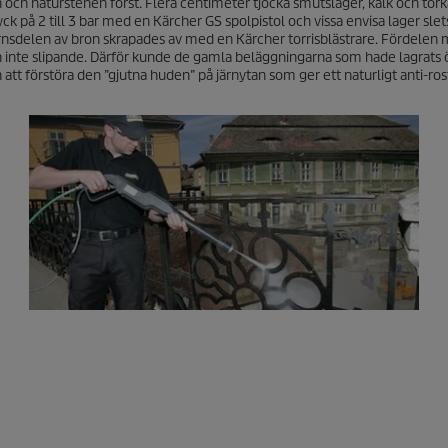
ch naturstenen först. Flera centimeter tjocka smutslager, kalk och tor
ck på 2 till 3 bar med en Kärcher GS spolpistol och vissa envisa lager slet
rnsdelen av bron skrapades av med en Kärcher torrisblästrare. Fördelen
n inte slipande. Därför kunde de gamla beläggningarna som hade lagrats 
att förstöra den ”gjutna huden” på järnytan som ger ett naturligt anti-ro