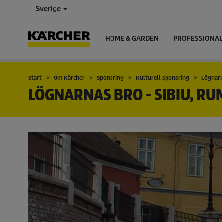
Sverige
HOME & GARDEN
PROFESSIONA
Start
Om Kärcher
Sponsring
Kulturell sponsring
Lögnarn
LÖGNARNAS BRO - SIBIU, R