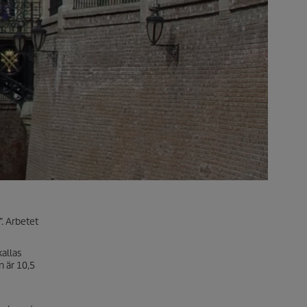
. Arbetet
allas
n är 10,5