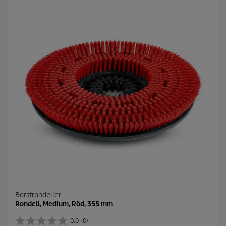
ä
r
n
o
r
.
Borstrondeller
Rondell, Medium, Röd, 355 mm
0.0
(0)
0