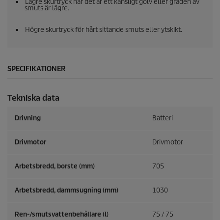
Lägre skurtryck när det är ett känsligt golv eller graden av
smuts är lägre.
Högre skurtryck för hårt sittande smuts eller ytskikt.
SPECIFIKATIONER
Tekniska data
Drivning
Batteri
Drivmotor
Drivmotor
Arbetsbredd, borste (mm)
705
Arbetsbredd, dammsugning (mm)
1030
Ren-/smutsvattenbehållare (l)
75 / 75