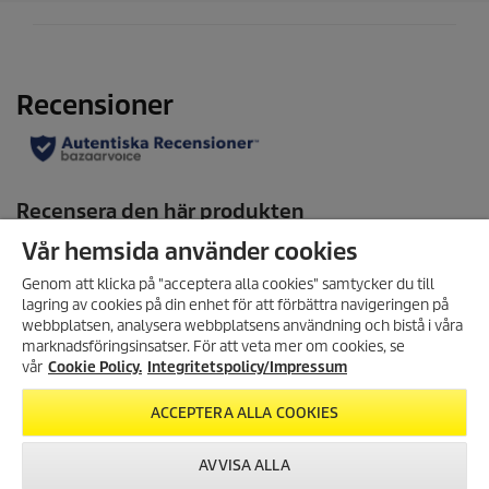
.
2
r
e
c
e
n
s
i
o
n
e
Vår hemsida använder cookies
r
Genom att klicka på "acceptera alla cookies" samtycker du till
lagring av cookies på din enhet för att förbättra navigeringen på
ANMÄL DIG TILL VÅRT
webbplatsen, analysera webbplatsens användning och bistå i våra
NYHETSBREV!
marknadsföringsinsatser. För att veta mer om cookies, se
Få 10% rabatt på ditt nästa köp
vår
Cookie Policy.
Integritetspolicy/Impressum
genom att registrera dig för vårt
nyhetsbrev.
ACCEPTERA ALLA COOKIES
Created with AI (artificial intelligence)
REGISTRERA DIG
AVVISA ALLA