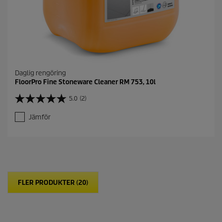
Daglig rengöring
FloorPro Fine Stoneware Cleaner RM 753, 10l
5.0
(2)
5
.
Jämför
0
a
v
5
s
t
j
FLER PRODUKTER (20)
ä
r
n
o
r