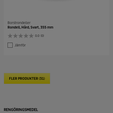
Borstrondeller
Rondell, Hård, Svart, 355 mm
0.0
(0)
0
.
Jämför
0
a
v
5
s
t
j
FLER PRODUKTER (31)
ä
r
n
o
r
.
RENGÖRINGSMEDEL