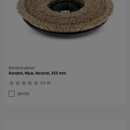
Borstrondeller
Rondell, Mjuk, Neutral, 355 mm
0.0
(0)
0
.
Jämför
0
a
v
5
s
t
j