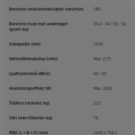
Borstens rotationshastighet (varv/min)
180
Borstens tryck mot underlaget
20,4 - 34 / 30 - 50
(g/cm²/kg)
Svängradie (mm)
1550
Vattenförbrukning (l/min)
Max. 2,75
Ljudtrycksnivå (dB(A))
63 - 65
Anslutningseffekt (W)
Max. 1850
Tillåten totalvikt (kg)
325
Vikt utan tillbehör (kg)
78
Mått (L × B × H) (mm)
1445 x 750 x