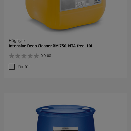
Högtryck
Intensive Deep Cleaner RM 750, NTA-free, 10l
0.0
(0)
0
.
Jämför
0
a
v
5
s
t
j
ä
r
n
o
r