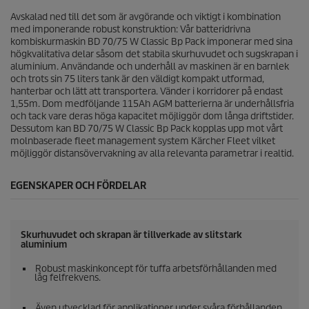
Avskalad ned till det som är avgörande och viktigt i kombination
med imponerande robust konstruktion: Vår batteridrivna
kombiskurmaskin BD 70/75 W Classic Bp Pack imponerar med sina
högkvalitativa delar såsom det stabila skurhuvudet och sugskrapan i
aluminium. Användande och underhåll av maskinen är en barnlek
och trots sin 75 liters tank är den väldigt kompakt utformad,
hanterbar och lätt att transportera. Vänder i korridorer på endast
1,55m. Dom medföljande 115Ah AGM batterierna är underhållsfria
och tack vare deras höga kapacitet möjliggör dom långa driftstider.
Dessutom kan BD 70/75 W Classic Bp Pack kopplas upp mot vårt
molnbaserade fleet management system Kärcher Fleet vilket
möjliggör distansövervakning av alla relevanta parametrar i realtid.
EGENSKAPER OCH FÖRDELAR
Skurhuvudet och skrapan är tillverkade av slitstark
aluminium
Robust maskinkoncept för tuffa arbetsförhållanden med
låg felfrekvens.
Även utvecklad för applikationer under svåra förhållanden.