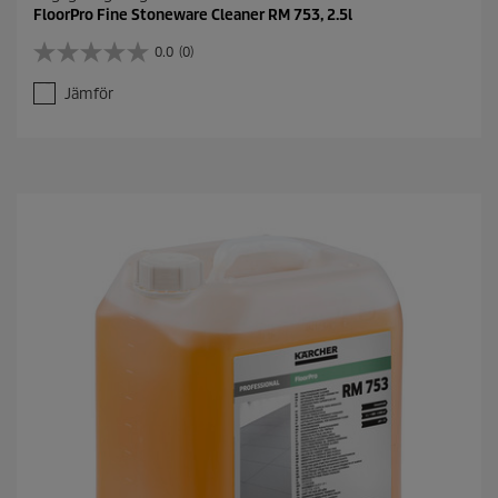
FloorPro Fine Stoneware Cleaner RM 753, 2.5l
0.0
(0)
0
.
Jämför
0
a
v
5
s
t
j
ä
r
n
o
r
.