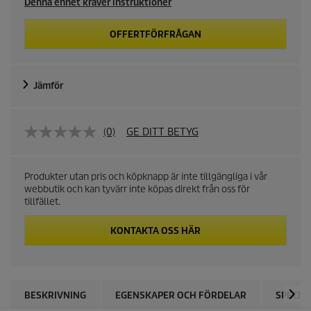
Denna enhet kräver instruktioner
OFFERTFÖRFRÅGAN
Jämför
(0)
GE DITT BETYG
Produkter utan pris och köpknapp är inte tillgängliga i vår
webbutik och kan tyvärr inte köpas direkt från oss för
tillfället.
KONTAKTA OSS HÄR
BESKRIVNING
EGENSKAPER OCH FÖRDELAR
SPECIF