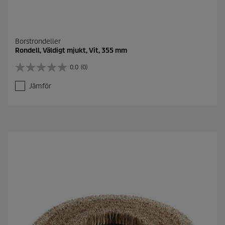
Borstrondeller
Rondell, Väldigt mjukt, Vit, 355 mm
0.0
(0)
0
.
Jämför
0
a
v
5
s
t
j
ä
r
n
o
r
.