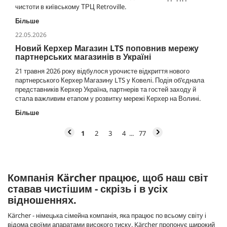
чистоти в київському ТРЦ Retroville.
Більше
22.05.2026
Новий Керхер Магазин LTS поповнив мережу
партнерських магазинів в Україні
21 травня 2026 року відбулося урочисте відкриття нового
партнерського Керхер Магазину LTS у Ковелі. Подія об’єднала
представників Керхер Україна, партнерів та гостей заходу й
стала важливим етапом у розвитку мережі Керхер на Волині.
Більше
1
2
3
4
77
Компанія Kärcher працює, щоб наш світ
ставав чистішим - скрізь і в усіх
відношеннях.
Kärcher - німецька сімейна компанія, яка працює по всьому світу і
відома своїми апаратами високого тиску. Kärcher пропонує широкий