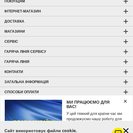
ПОКУПЦЯМ
ІНТЕРНЕТ-МАГАЗИН
ДОСТАВКА
МАГАЗИНИ
СЕРВІС
ГАРЯЧА ЛІНІЯ СЕРВІСУ
ГАРЯЧА ЛІНІЯ
КОНТАКТИ
ЗАГАЛЬНА ІНФОРМАЦІЯ
СПОСОБИ ОПЛАТИ
МИ ПРАЦЮЄМО ДЛЯ
ВІДГУКИ ТА РЕЙТИНГ
ВАС!
KÄRCHER HOME & GARDEN
У цей тяжкий для країни час ми
продовжуємо нашу роботу для
KÄRCHER PROFESSIONAL
вас.
> Магазини Керхер Центри
Сайт використовує файли cookie.