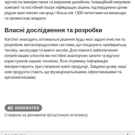
зручністю використання та виразним дизайном. Іноваційний напрямок
компанії та постійний пошук нфйкращих рішень підтверджено цілим
рядом престижних нагород і більш ніж 1300 патентами на винаходи
та промислові апарати.
Власні дослідження та розробки
Kärcher знаходить оптимальні рішення будь-якої задачі очистки та
розробляє високопродуктивні системи, що поєднують прибиральну
техніку, аксесуари та миючі засоби. Для повного забезпечення
потреб наших клієнтів ми постійно аналізуємо запити та відгуки
користувачів нашою технікою. Всю отриману інформацію
використовують при створенні нової продукції. Завдяки цьому наші
нові продукти стають ще функціональнішими, ефективнішими та
ергономічнішими.
Створено за допомогою ШІ (штучного інтелекту)