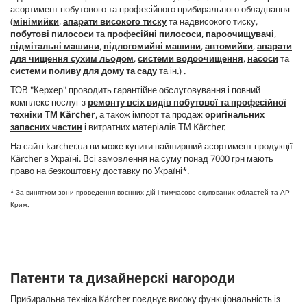
асортимент побутового та професійного прибирального обладнання
(
мінімийки
,
апарати високого тиску
та надвисокого тиску,
побутові пилососи
та
професійні пилососи
,
пароочищувачі
,
підмітальні машини
,
підлогомийні машини
,
автомийки
,
апарати
для чищення сухим льодом
,
системи водоочищення
,
насоси
та
системи поливу для дому та саду
та ін.) .
ТОВ "Керхер" проводить гарантійне обслуговування і повний
комплекс послуг з
ремонту всіх видів побутової та професійної
техніки ТМ Kärcher
, а також імпорт та продаж
оригінальних
запасних частин
і витратних матеріалів ТМ Kärcher.
На сайті karcher.ua ви може купити найширший асортимент продукції
Kärcher в Україні. Всі замовлення на суму понад 7000 грн мають
право на безкоштовну доставку по Україні*.
* За винятком зони проведення воєнних дій і тимчасово окупованих областей та АР
Крим.
Патенти та дизайнерскі нагороди
Прибиральна техніка Kärcher поєднує високу функціональність із