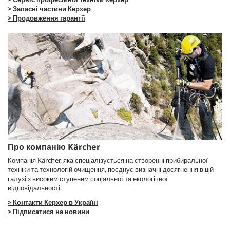
> Запасні частини Керхер
> Продовження гарантії
Про компанію Kärcher
Компанія Kärcher, яка спеціалізується на створенні прибиральної
техніки та технологій очищення, поєднує визначні досягнення в цій
галузі з високим ступенем соціальної та екологічної
відповідальності.
> Контакти Керхер в Україні
> Підписатися на новини