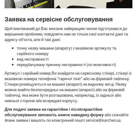
Заявка на сервісне обслуговування
Щоб викликаний до Вас механік найкращим чином підготувався до
вирішення проблеми, повідомте нам не тільки свої контактні дані та
адресу об'єкта, але й такі дані:
точну назву машини (апарату) з вказівкою артикулу та
серійного номеру
вид несправності
передбачувану причину несправності (по можливості)
Артикул і серійний номер Ви знайдете на сервісному стікері, стікері із
вказівкою номера телефона "гарячої лінії" або на фірмовій табличці.
Стікери розміщуються на машині (апараті) на видному місці. Назву
можна знайти безпосередньо на машині (апараті) або на фірмовій
табличці, яка може бути розташована, наприклад, із задньої або
нижньої сторони або всередині корпусу.
Для подачі заявки на гарантійне і післягарантійне
обслуговування заповніть нижче наведену форму
або скачайте
бланк заявки і вишліть по електронній пошті service@karcher.ua.