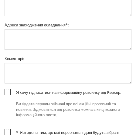
Адреса знаходження обладнання
*
:
Коментарі
:
Я хочу підписатися на інформаційну розсилку від Керхер.
Ви будете першим обізнані про всі акційні пропозиції та
новинки. Відмовитися від розсилки можна в кінці кожного
інформаційного листа.
*
Я згоден з тим, що мої персональні дані будуть зібрані