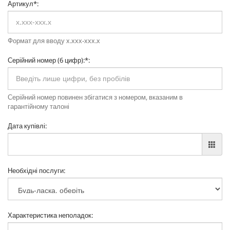
Артикул
*
:
Формат для вводу х.ххх-ххх.х
Серійний номер (6 цифр):
*
:
Серійний номер повинен збігатися з номером, вказаним в
гарантійному талоні
Дата купівлі
:
Необхідні послуги
:
Характеристика неполадок
: