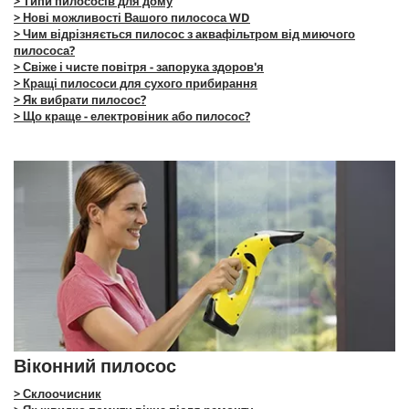
> Типи пилососів для дому
> Нові можливості Вашого пилососа WD
> Чим відрізняється пилосос з аквафільтром від миючого
пилососа?
> Свіже і чисте повітря - запорука здоров'я
> Кращі пилососи для сухого прибирання
> Як вибрати пилосос?
> Що краще - електровіник або пилосос?
Віконний пилосос
> Склоочисник