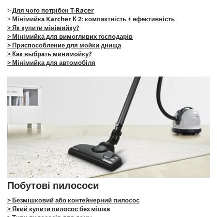
>
Для чого потрібен
T-Racer
>
Мінімийка Karcher К 2: компактність + ефективнiсть
> Як купити мінімийку?
> Мінімийка для вимогливих господарів
> Приспособление для мойки днища
> Как выбрать минимойку?
> Мінімийка для автомобіля
Побутові пилососи
> Безмішковий або контейнерний пилосос
> Який купити пилосос без мішка